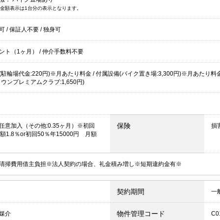
金額表示は1台分の表示となります。
居可
/
保証人不要
/
独身可
ント（1ヶ月） /
仲介手数料不要
駐輪場代金:220円)※月あたり料金 / 付属設備(バイク置き場:3,300円)※月あたり料金 /
ウンプレミアムクラブ:1,650円)
保険
任意加入（その他:0.35ヶ月）※初回
損
額1.8％or初回50％年15000円 月額
清掃費用借主負担※法人契約の場合、礼金積み増し※短期違約金有※
契約期間
一
物件管理コード
媒介
C0