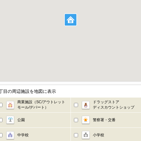
山王１丁目の周辺施設を地図に表示
商業施設（SC/アウトレット
ドラッグストア
モール/デパート）
ディスカウントショップ
公園
警察署・交番
中学校
小学校