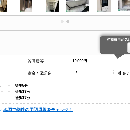
初期費用が気
管理費等
10,000円
敷金 / 保証金
礼金 /
-- / --
8
駅
徒歩
分
17
徒歩
分
17
徒歩
分
地図で物件の周辺環境をチェック！