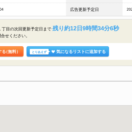
広告更新予定日
04
20
残り約12日9時間34分5秒
王１丁目の
次回更新予定日まで
問合せください。
する
（無料）
気になるリストに追加する
とりあえず