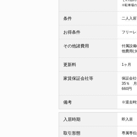
※駐車場の
条件
二人入
お得条件
フリーレ
その他諸費用
付属設備(
他費用(タ
更新料
1ヶ月
家賃保証会社等
保証会社
35％ 月
660円
備考
※退去時
入居時期
即入居
取引形態
専属専任