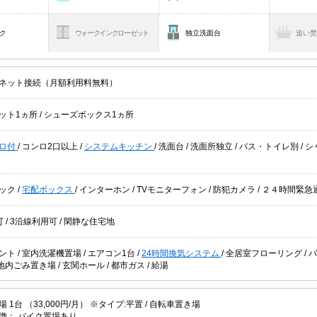
ク
ウォークインクローゼット
独立洗面台
追い
ネット接続（月額利用料無料）
ット1ヵ所
/
シューズボックス1ヵ所
ロ付
/
コンロ2口以上
/
システムキッチン
/
洗面台
/
洗面所独立
/
バス・トイレ別
/
シ
ック
/
宅配ボックス
/
インターホン
/
TVモニターフォン
/
防犯カメラ
/
２４時間緊急
可
/
3沿線利用可
/
閑静な住宅地
ント
/
室内洗濯機置場
/
エアコン1台
/
24時間換気システム
/
全居室フローリング
/
地内ごみ置き場
/
玄関ホール
/
都市ガス
/
給湯
 1台 （33,000円/月） ※タイプ:平置 /
自転車置き場
徴：
バイク置場あり