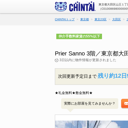
東京都大田区山王１丁目
（C01008698000000
CHINTAIトップ
東京都
東京23区
大田区
仲介手数料家賃の55%以下
Prier Sanno 3階／東
3日以内に物件情報が更新されました
残り約12日
次回更新予定日まで
★礼金無料★敷金無料★
実際にお部屋を見てみませんか？