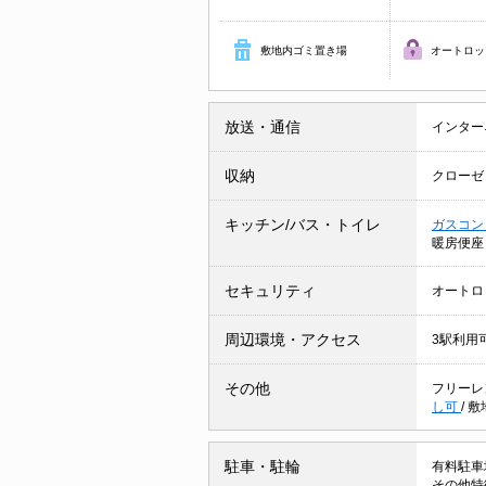
敷地内ゴミ置き場
オートロッ
放送・通信
インター
収納
クローゼ
キッチン/バス・トイレ
ガスコン
暖房便座
セキュリティ
オートロ
周辺環境・アクセス
3駅利用
その他
フリーレ
し可
/
敷
駐車・駐輪
有料駐車場
その他特