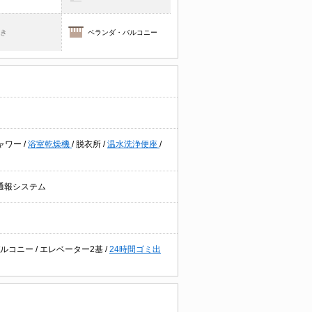
焚き
ベランダ・バルコニー
ャワー
/
浴室乾燥機
/
脱衣所
/
温水洗浄便座
/
通報システム
バルコニー
/
エレベーター2基
/
24時間ゴミ出