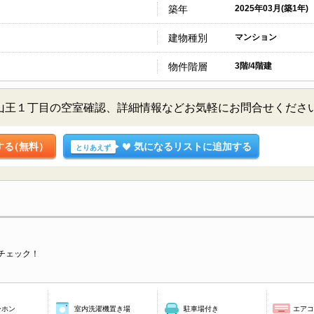
築年
2025年03月(築1年)
建物種別
マンション
物件階層
3階/4階建
京都大田区山王１丁目の空室確認、詳細情報などお気軽にお問合せくださ
する
（無料）
気になるリストに追加する
とりあえず
チェック！
ーホン
室内洗濯機置き場
駐車場付き
エア