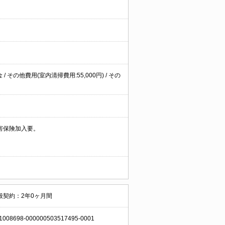
 その他費用(室内清掃費用:55,000円) / その
害保険加入要。
般契約：2年0ヶ月間
1008698-000000503517495-0001