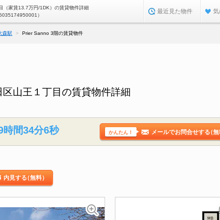
（家賃13.7万円/1DK）の賃貸物件詳細
最近見た物件
気
5035174950001）
大森駅
Prier Sanno 3階の賃貸物件
京都大田区山王１丁目の賃貸物件詳細
9時間34分5秒
メールでお問合せする
（無
かんたん！
内見する
（無料）