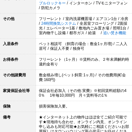
ブルロックキー
/ インターホン / TVモニターフォン
/ 防犯カメラ
その他
フリーレント / 室内洗濯機置場 / エアコン1台 / 冷房
/
24時間換気システム
/ 全居室フローリング / 2面採
光 / エレベーター1基 / 敷地内ごみ置き場 / 照明1台 /
室内物干し設備 / 都市ガス / 給湯 /
追い焚き機能
入居条件
ペット相談可 （飼育の場合：敷金1ヶ月増) / 二人入
居可 / 保証人不要 / 独身可
お得条件
フリーレント（1ヶ月）※賃料のみ、２年未満解約時
違約金有り
その他諸費用
敷金積み増し(ペット飼育:1ヶ月) / その他費用(町会
費:160円)
家賃保証会社等
保証会社必加入（その他:実費）※初回賃料総額の4
0％ 1年毎10,000円 月々賃料等の1％
保険
損害保険加入要。
備考
★インターネット上の物件はほぼ全てご紹介可能で
す★現地待ち合わせ、オンライン内見、オンライン
申し込みも対応可能★お気軽にご相談ください♪お部
屋探しはタウンハウジング新小岩店にお任せくださ