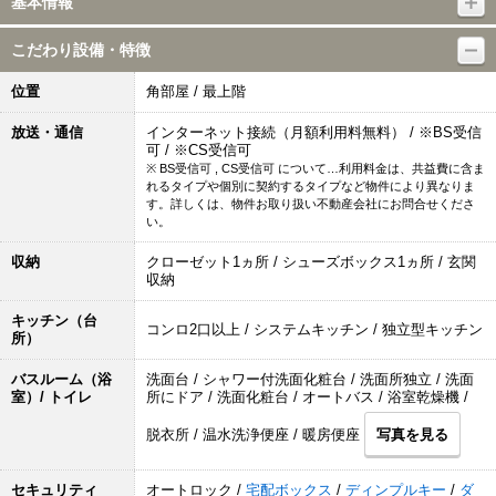
基本情報
こだわり設備・特徴
位置
角部屋 / 最上階
放送・通信
インターネット接続（月額利用料無料） / ※BS受信
可 / ※CS受信可
※ BS受信可 , CS受信可 について…利用料金は、共益費に含ま
れるタイプや個別に契約するタイプなど物件により異なりま
す。詳しくは、物件お取り扱い不動産会社にお問合せくださ
い。
収納
クローゼット1ヵ所 / シューズボックス1ヵ所 / 玄関
収納
キッチン（台
コンロ2口以上 / システムキッチン / 独立型キッチン
所）
バスルーム（浴
洗面台 / シャワー付洗面化粧台 / 洗面所独立 / 洗面
室）/ トイレ
所にドア / 洗面化粧台 / オートバス / 浴室乾燥機 /
脱衣所 / 温水洗浄便座 / 暖房便座
写真を見る
セキュリティ
オートロック /
宅配ボックス
/
ディンプルキー
/
ダ