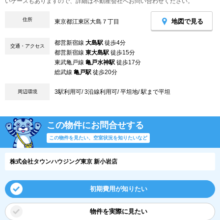
いケースもありますので、詳細は不動産会社へお問い合わせください。
住所
地図で見る
東京都江東区大島７丁目
都営新宿線
大島駅
徒歩4分
交通・アクセス
都営新宿線
東大島駅
徒歩15分
東武亀戸線
亀戸水神駅
徒歩17分
総武線
亀戸駅
徒歩20分
3駅利用可/ 3沿線利用可/ 平坦地/ 駅まで平坦
周辺環境
この物件にお問合せする
この物件を見たい、空室状況を知りたいなど
株式会社タウンハウジング東京 新小岩店
初期費用が知りたい
物件を実際に見たい