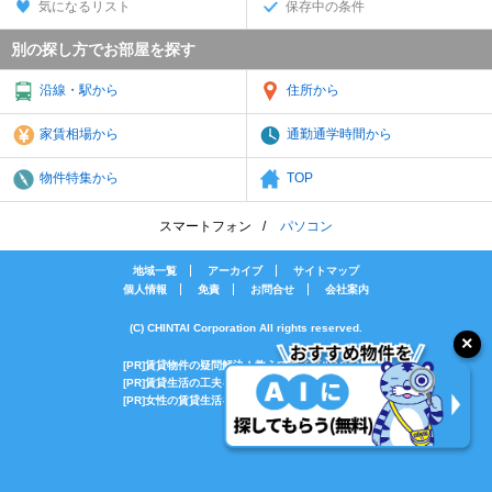
気になるリスト
保存中の条件
別の探し方でお部屋を探す
沿線・駅から
住所から
家賃相場から
通勤通学時間から
物件特集から
TOP
スマートフォン
パソコン
地域一覧
アーカイブ
サイトマップ
個人情報
免責
お問合せ
会社案内
(C) CHINTAI Corporation All rights reserved.
[PR]賃貸物件の疑問解決！教えてエイブルAGENT
[PR]賃貸生活の工夫を紹介！CHINTAI情報局
[PR]女性の賃貸生活を応援！Woman.CHINTAI