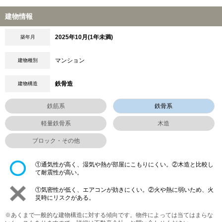
建物情報
2025年10月(1年未満)
築年月
マンション
建物種別
鉄骨造
建物構造
鉄筋系
鉄骨系
軽量鉄骨系
木造
ブロック・その他
①通気性が高く、湿気や熱が部屋にこもりにくい。②木造と比較し
て耐震性が高い。
①気密性が低く、エアコンが効きにくい。②火や熱に弱いため、火
災時にリスクがある。
※あくまで一般的な建物構造に対する傾向です。物件によっては当てはまらな