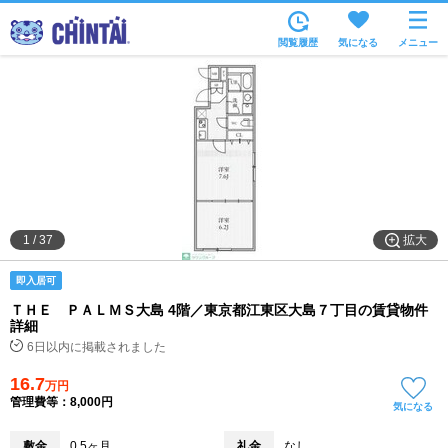
お部屋を探す
閲覧履歴
気になる
メニュー
沿線・駅から
住所から
家賃相場から
通勤通学時間から
物件特集から
拡大
1
/
37
不動産会社から
即入居可
TOP
ＴＨＥ ＰＡＬＭＳ大島 4階／東京都江東区大島７丁目の賃貸物件
詳細
6日以内に掲載されました
16.7
万円
管理費等：8,000円
気になる
敷金
0.5ヶ月
礼金
なし