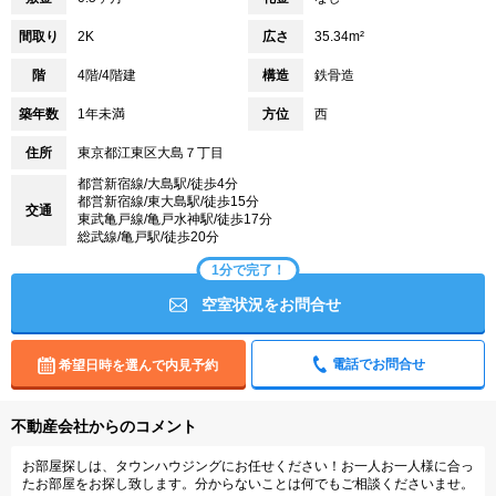
間取り
2K
広さ
35.34m²
階
4階/4階建
構造
鉄骨造
築年数
1年未満
方位
西
住所
東京都江東区大島７丁目
都営新宿線/大島駅/徒歩4分
都営新宿線/東大島駅/徒歩15分
交通
東武亀戸線/亀戸水神駅/徒歩17分
総武線/亀戸駅/徒歩20分
1分で完了！
空室状況をお問合せ
電話でお問合せ
希望日時を選んで内見予約
不動産会社からのコメント
お部屋探しは、タウンハウジングにお任せください！お一人お一人様に合っ
たお部屋をお探し致します。分からないことは何でもご相談くださいませ。