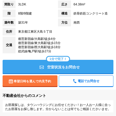
間取り
3LDK
広さ
64.38m²
階
8階/9階建
構造
鉄骨鉄筋コンクリート造
築年数
築31年
方位
南西
住所
東京都江東区大島５丁目
都営新宿線/大島駅/徒歩4分
都営新宿線/東大島駅/徒歩15分
交通
都営新宿線/西大島駅/徒歩18分
総武線/亀戸駅/徒歩27分
1分で完了！
空室状況をお問合せ
電話でお問合せ
希望日時を選んで内見予約
不動産会社からのコメント
お部屋探しは、タウンハウジングにお任せください！お一人お一人様に合っ
たお部屋をお探し致します。分からないことは何でもご相談くださいませ。