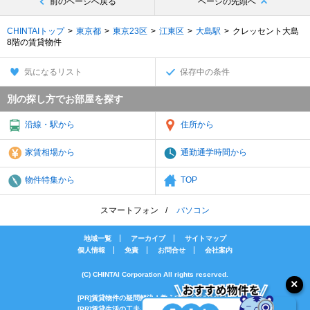
前のページへ戻る
ページの先頭へ
CHINTAIトップ
東京都
東京23区
江東区
大島駅
クレッセント大島
8階の賃貸物件
気になるリスト
保存中の条件
別の探し方でお部屋を探す
沿線・駅から
住所から
家賃相場から
通勤通学時間から
物件特集から
TOP
スマートフォン
パソコン
地域一覧
アーカイブ
サイトマップ
個人情報
免責
お問合せ
会社案内
(C) CHINTAI Corporation All rights reserved.
[PR]賃貸物件の疑問解決！教えてエイブルAGENT
[PR]賃貸生活の工夫を紹介！CHINTAI情報局