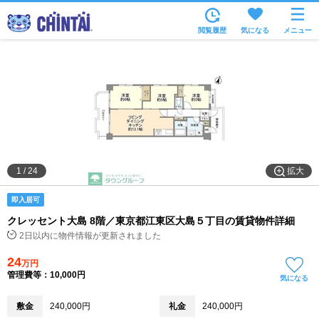
お部屋を探す
閲覧履歴
気になる
メニュー
沿線・駅から
住所から
家賃相場から
通勤通学時間から
物件特集から
拡大
1
/
24
不動産会社から
即入居可
TOP
クレッセント大島 8階／東京都江東区大島５丁目の賃貸物件詳細
2日以内に物件情報が更新されました
24
万円
管理費等：10,000円
気になる
敷金
240,000円
礼金
240,000円