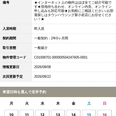
備考
★インターネット上の物件はほぼ全てご紹介可能で
す★現地待ち合わせ、オンライン内見、オンライン
申し込みも対応可能★お気軽にご相談ください♪お部
屋探しはタウンハウジング新小岩店にお任せくださ
い！★
入居時期
即入居
契約期間
一般契約：2年0ヶ月間
取引形態
一般媒介
物件管理コード
C01008701-000000504247605-0001
情報更新日
2026/08/08
次回更新予定
2026/08/22
希望日時を選んで見学予約
月
火
水
木
金
土
日
10
11
12
13
14
15
16