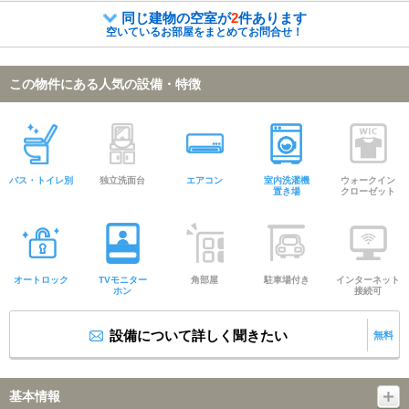
同じ建物の空室が
2
件あります
空いているお部屋をまとめてお問合せ！
この物件にある人気の設備・特徴
バス・トイレ別
独立洗面台
エアコン
室内洗濯機
ウォークイン
置き場
クローゼット
オートロック
TVモニター
角部屋
駐車場付き
インターネット
ホン
接続可
設備について詳しく聞きたい
無料
基本情報