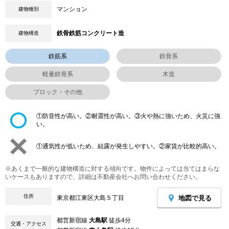
マンション
建物種別
鉄骨鉄筋コンクリート造
建物構造
鉄筋系
鉄骨系
軽量鉄骨系
木造
ブロック・その他
①防音性が高い。②耐震性が高い。③火や熱に強いため、火災に強
い。
①通気性が低いため、結露が発生しやすい。②家賃が比較的高い。
※あくまで一般的な建物構造に対する傾向です。物件によっては当てはまらな
いケースもありますので、詳細は不動産会社へお問い合わせください。
住所
地図で見る
東京都江東区大島５丁目
都営新宿線
大島駅
徒歩4分
交通・アクセス