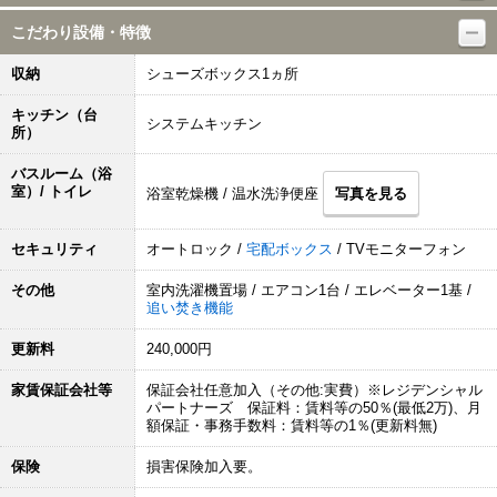
こだわり設備・特徴
収納
シューズボックス1ヵ所
キッチン（台
システムキッチン
所）
バスルーム（浴
室）/ トイレ
浴室乾燥機 / 温水洗浄便座
写真を見る
セキュリティ
オートロック /
宅配ボックス
/ TVモニターフォン
その他
室内洗濯機置場 / エアコン1台 / エレベーター1基 /
追い焚き機能
更新料
240,000円
家賃保証会社等
保証会社任意加入（その他:実費）※レジデンシャル
パートナーズ 保証料：賃料等の50％(最低2万)、月
額保証・事務手数料：賃料等の1％(更新料無)
保険
損害保険加入要。