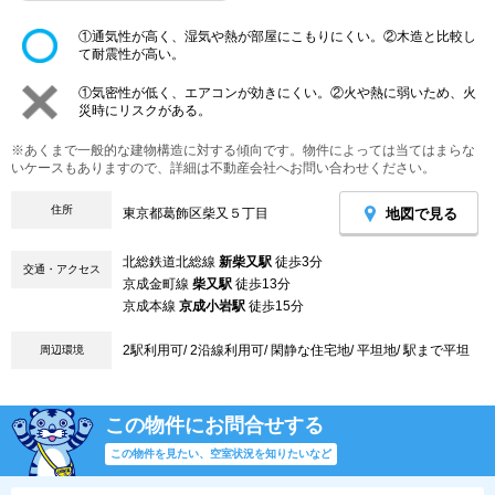
①通気性が高く、湿気や熱が部屋にこもりにくい。②木造と比較し
て耐震性が高い。
①気密性が低く、エアコンが効きにくい。②火や熱に弱いため、火
災時にリスクがある。
※あくまで一般的な建物構造に対する傾向です。物件によっては当てはまらな
いケースもありますので、詳細は不動産会社へお問い合わせください。
住所
地図で見る
東京都葛飾区柴又５丁目
北総鉄道北総線
新柴又駅
徒歩3分
交通・アクセス
京成金町線
柴又駅
徒歩13分
京成本線
京成小岩駅
徒歩15分
2駅利用可/ 2沿線利用可/ 閑静な住宅地/ 平坦地/ 駅まで平坦
周辺環境
この物件にお問合せする
この物件を見たい、空室状況を知りたいなど