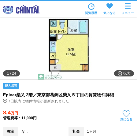
お部屋を探す
閲覧履歴
気になる
メニュー
沿線・駅から
住所から
家賃相場から
通勤通学時間から
物件特集から
拡大
1
/
24
不動産会社から
即入居可
TOP
Epicer柴又 2階／東京都葛飾区柴又５丁目の賃貸物件詳細
7日以内に物件情報が更新されました
8.4
万円
管理費等：11,000円
気になる
敷金
なし
礼金
1ヶ月