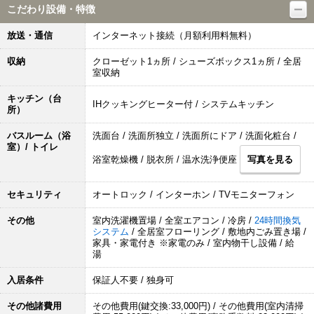
こだわり設備・特徴
放送・通信
インターネット接続（月額利用料無料）
収納
クローゼット1ヵ所 / シューズボックス1ヵ所 / 全居
室収納
キッチン（台
IHクッキングヒーター付 / システムキッチン
所）
バスルーム（浴
洗面台 / 洗面所独立 / 洗面所にドア / 洗面化粧台 /
室）/ トイレ
浴室乾燥機 / 脱衣所 / 温水洗浄便座
写真を見る
セキュリティ
オートロック / インターホン / TVモニターフォン
その他
室内洗濯機置場 / 全室エアコン / 冷房 /
24時間換気
システム
/ 全居室フローリング / 敷地内ごみ置き場 /
家具・家電付き ※家電のみ / 室内物干し設備 / 給
湯
入居条件
保証人不要 / 独身可
その他諸費用
その他費用(鍵交換:33,000円) / その他費用(室内清掃