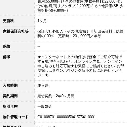
費用:55,000円) / その他費用(事務手数料:22,000円) /
その他費用(リブクラブ:2,200円) / その他費用(SBI少
額短期保険:800円)
更新料
1ヶ月
家賃保証会社等
保証会社必加入（その他:実費）※初回保証料：総賃
料の100％ 更新時：20，000円／年毎
保険
--
備考
★インターネット上の物件はほぼ全てご紹介可能で
す★現地待ち合わせ、オンライン内見、オンライン
申し込みも対応可能★お気軽にご相談ください♪お部
屋探しはタウンハウジング新小岩店にお任せくださ
い！★
入居時期
即入居
契約期間
定借契約：2年0ヶ月間
取引形態
一般媒介
物件管理コード
C01008701-000000504157541-0001