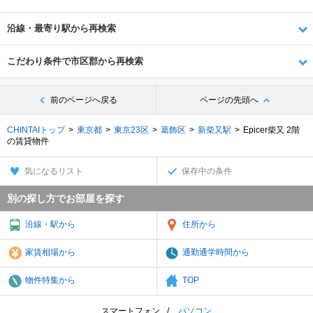
沿線・最寄り駅から再検索
こだわり条件で市区郡から再検索
前のページへ戻る
ページの先頭へ
CHINTAIトップ
東京都
東京23区
葛飾区
新柴又駅
Epicer柴又 2階
の賃貸物件
気になるリスト
保存中の条件
別の探し方でお部屋を探す
沿線・駅から
住所から
家賃相場から
通勤通学時間から
物件特集から
TOP
スマートフォン
パソコン