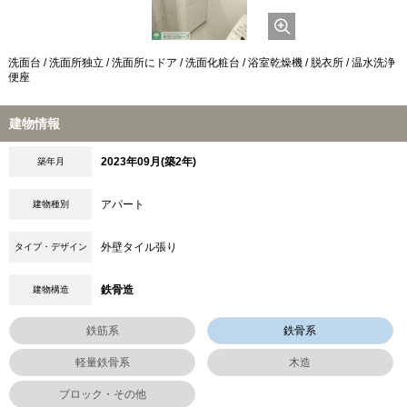
洗面台 / 洗面所独立 / 洗面所にドア / 洗面化粧台 / 浴室乾燥機 / 脱衣所 / 温水洗浄
便座
建物情報
2023年09月(築2年)
築年月
アパート
建物種別
外壁タイル張り
タイプ・デザイン
鉄骨造
建物構造
鉄筋系
鉄骨系
軽量鉄骨系
木造
ブロック・その他