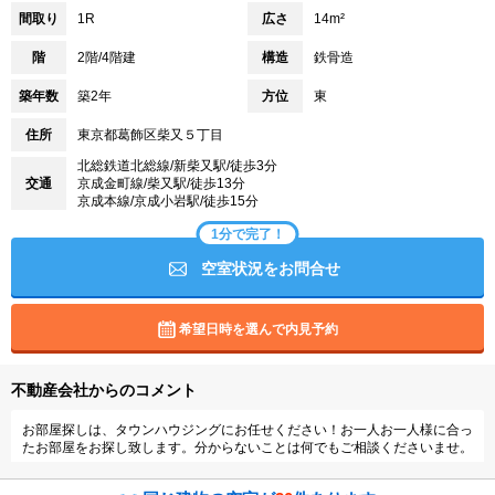
間取り
1R
広さ
14m²
階
2階/4階建
構造
鉄骨造
築年数
築2年
方位
東
住所
東京都葛飾区柴又５丁目
北総鉄道北総線/新柴又駅/徒歩3分
交通
京成金町線/柴又駅/徒歩13分
京成本線/京成小岩駅/徒歩15分
1分で完了！
空室状況をお問合せ
希望日時を選んで内見予約
不動産会社からのコメント
お部屋探しは、タウンハウジングにお任せください！お一人お一人様に合っ
たお部屋をお探し致します。分からないことは何でもご相談くださいませ。