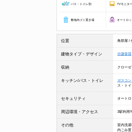
バス・トイレ別
TVモニタ
敷地内ゴミ置き場
オートロッ
位置
角部屋
/
建物タイプ・デザイン
分譲賃貸
収納
クローゼ
キッチン/バス・トイレ
ガスコン
ス・トイ
セキュリティ
オートロ
周辺環境・アクセス
3駅利用
その他
室内洗濯
内ごみ置