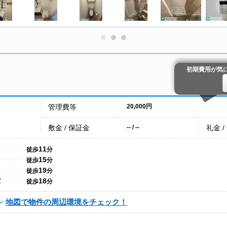
初期費用が気
管理費等
20,000円
敷金 / 保証金
礼金 /
-- / --
11
徒歩
分
15
徒歩
分
19
徒歩
分
18
駅
徒歩
分
地図で物件の周辺環境をチェック！