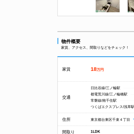
物件概要
家賃、アクセス、間取りなどをチェック！
18
家賃
万円
日比谷線/三ノ輪駅
都電荒川線/三ノ輪橋駅
交通
常磐線/南千住駅
つくばエクスプレス/浅草
住所
東京都台東区千束４丁目
間取り
1LDK