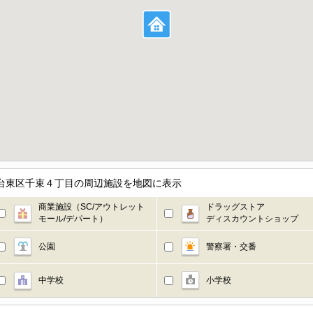
／東京都台東区千束４丁目の周辺施設を地図に表示
商業施設（SC/アウトレット
ドラッグストア
モール/デパート）
ディスカウントショップ
公園
警察署・交番
中学校
小学校