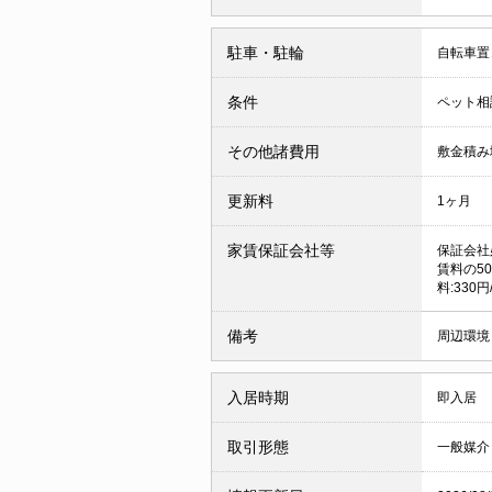
駐車・駐輪
自転車置
条件
ペット相
その他諸費用
敷金積み増
更新料
1ヶ月
家賃保証会社等
保証会社
賃料の50
料:330円
備考
周辺環境
入居時期
即入居
取引形態
一般媒介