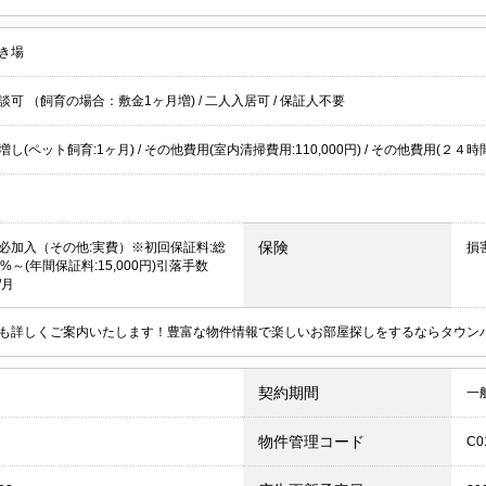
き場
談可 （飼育の場合：敷金1ヶ月増)
/
二人入居可
/
保証人不要
し(ペット飼育:1ヶ月) / その他費用(室内清掃費用:110,000円) / その他費用(２４時間
保険
必加入（その他:実費）※初回保証料:総
損
%～(年間保証料:15,000円)引落手数
/月
も詳しくご案内いたします！豊富な物件情報で楽しいお部屋探しをするならタウン
契約期間
一
物件管理コード
C0