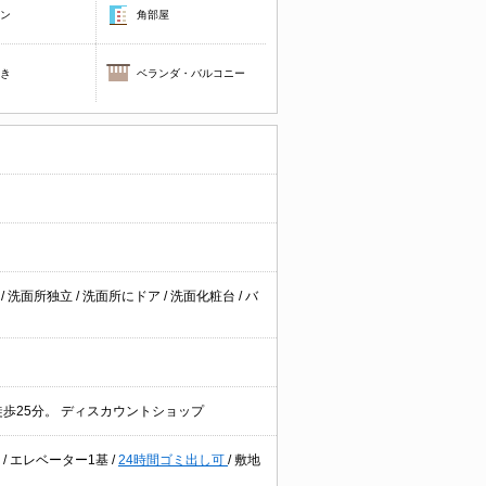
コン
角部屋
焚き
ベランダ・バルコニー
台
/
洗面所独立
/
洗面所にドア
/
洗面化粧台
/
バ
※徒歩25分。 ディスカウントショップ
ー
/
エレベーター1基
/
24時間ゴミ出し可
/
敷地