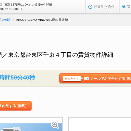
（家賃18万円/1LDK）の賃貸物件詳細
最近見た物件
気
5035673330001）
三ノ輪駅
ARCOBALENO MINOWA 9階の賃貸物件
WA 9階／東京都台東区千束４丁目の賃貸物件詳細
時間59分45秒
メールでお問合せする
（無
かんたん！
内見する
（無料）