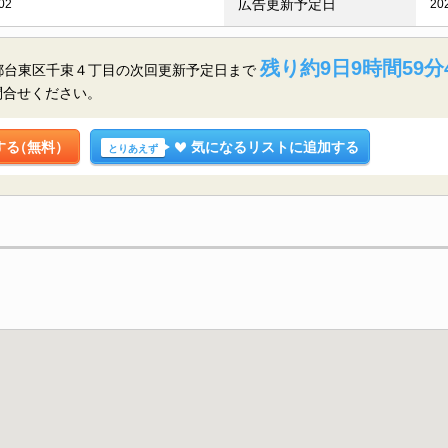
広告更新予定日
02
20
残り約9日9時間59分
東京都台東区千束４丁目の
次回更新予定日まで
問合せください。
する
（無料）
気になるリストに追加する
とりあえず