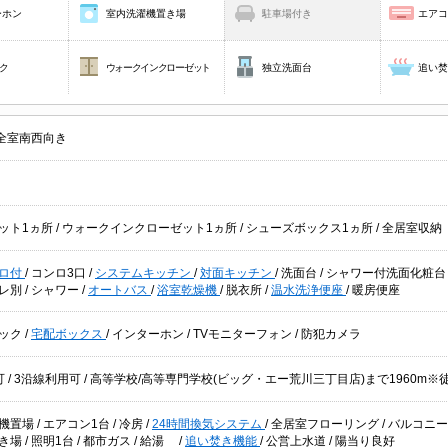
ーホン
室内洗濯機置き場
駐車場付き
エア
ク
ウォークインクローゼット
独立洗面台
追い
全室南西向き
ット1ヵ所
/
ウォークインクローゼット1ヵ所
/
シューズボックス1ヵ所
/
全居室収納
ロ付
/
コンロ3口
/
システムキッチン
/
対面キッチン
/
洗面台
/
シャワー付洗面化粧
レ別
/
シャワー
/
オートバス
/
浴室乾燥機
/
脱衣所
/
温水洗浄便座
/
暖房便座
ック
/
宅配ボックス
/
インターホン
/
TVモニターフォン
/
防犯カメラ
可
/
3沿線利用可
/ 高等学校/高等専門学校(ビッグ・エー荒川三丁目店)まで1960m
機置場
/
エアコン1台
/
冷房
/
24時間換気システム
/
全居室フローリング
/
バルコニ
き場
/
照明1台
/
都市ガス
/
給湯
/
追い焚き機能
/
公営上水道
/
陽当り良好