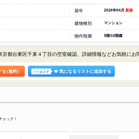
築年
2026年04月
新築
建物種別
マンション
物件階層
9階/10階建
A 9階／東京都台東区千束４丁目の空室確認、詳細情報などお気軽に
する
（無料）
気になるリストに追加する
とりあえず
チェック！