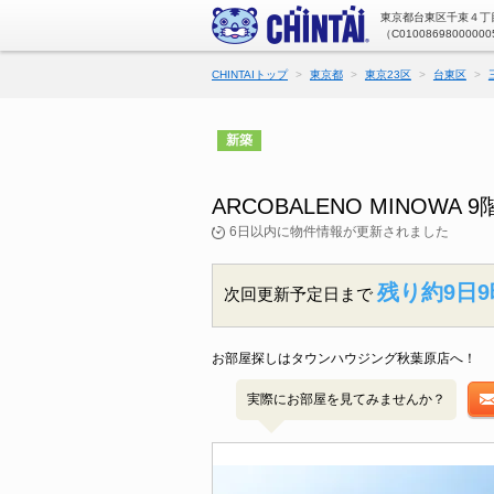
東京都台東区千束４丁目
（C01008698000000
CHINTAIトップ
東京都
東京23区
台東区
新築
ARCOBALENO MINO
6日以内に物件情報が更新されました
残り約9日9
次回更新予定日まで
お部屋探しはタウンハウジング秋葉原店へ！
実際にお部屋を見てみませんか？