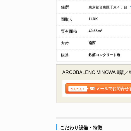
住所
東京都台東区千束４丁目
間取り
1LDK
専有面積
40.65m²
方位
南西
構造
鉄筋コンクリート造
ARCOBALENO MINOW
メールでお問合せ
かんたん！
こだわり設備・特徴