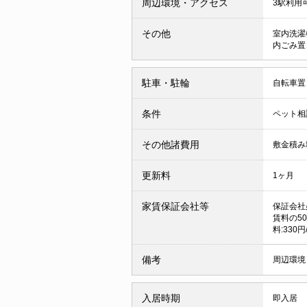
周辺環境・アクセス
3駅利用
その他
室内洗濯
内ごみ置
駐車・駐輪
自転車置
条件
ペット相
その他諸費用
敷金積み増
更新料
1ヶ月
家賃保証会社等
保証会社
賃料の50
料:330円
備考
周辺環境
入居時期
即入居