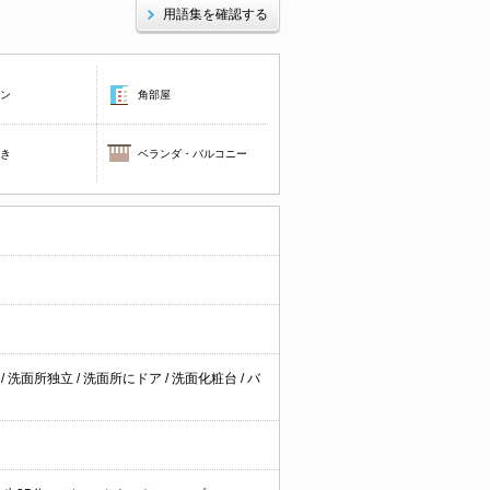
用語集を確認する
コン
角部屋
焚き
ベランダ・バルコニー
台
/
洗面所独立
/
洗面所にドア
/
洗面化粧台
/
バ