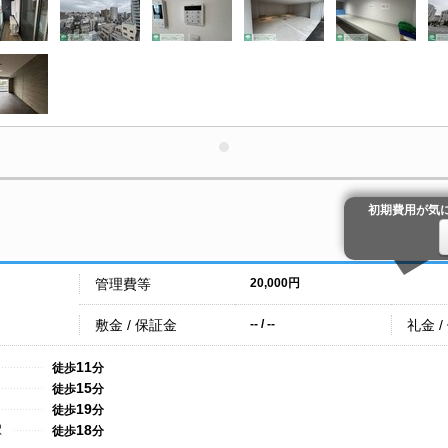
初期費用が気
管理費等
20,000円
敷金 / 保証金
礼金 /
-- / --
11
徒歩
分
15
徒歩
分
19
徒歩
分
18
駅
徒歩
分