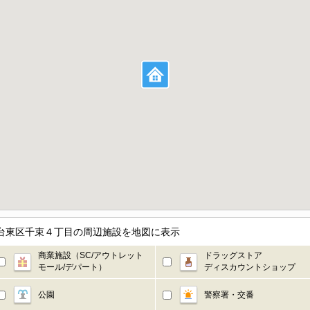
／東京都台東区千束４丁目の周辺施設を地図に表示
商業施設（SC/アウトレット
ドラッグストア
モール/デパート）
ディスカウントショップ
公園
警察署・交番