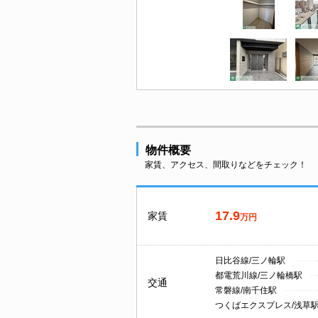
物件概要
家賃、アクセス、間取りなどをチェック！
17.9
家賃
万円
日比谷線/三ノ輪駅
都電荒川線/三ノ輪橋駅
交通
常磐線/南千住駅
つくばエクスプレス/浅草