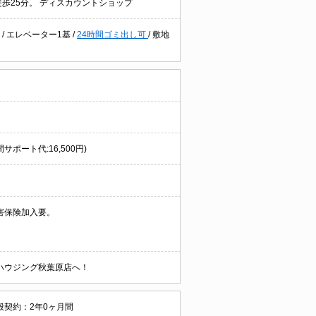
※徒歩25分。 ディスカウントショップ
ー
/
エレベーター1基
/
24時間ゴミ出し可
/
敷地
サポート代:16,500円)
害保険加入要。
ハウジング秋葉原店へ！
般契約：2年0ヶ月間