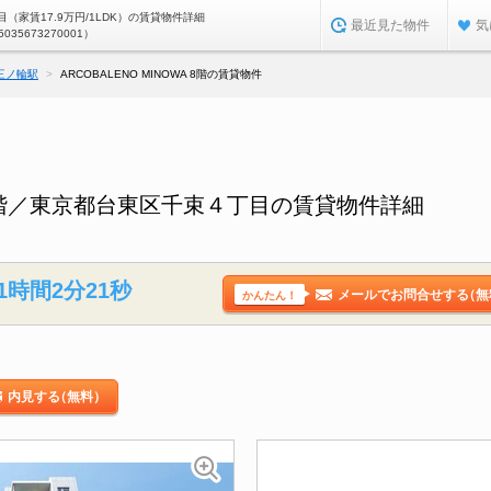
（家賃17.9万円/1LDK）の賃貸物件詳細
最近見た物件
気
5035673270001）
三ノ輪駅
ARCOBALENO MINOWA 8階の賃貸物件
WA 8階／東京都台東区千束４丁目の賃貸物件詳細
1時間2分21秒
メールでお問合せする
（無
かんたん！
内見する
（無料）