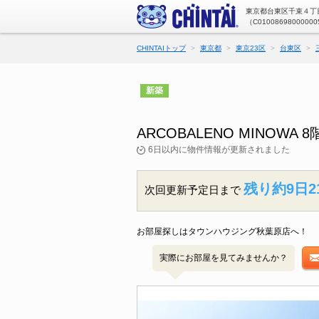
東京都台東区千束４丁目
（C01008698000000
CHINTAIトップ
東京都
東京23区
台東区
新築
ARCOBALENO MINO
6日以内に物件情報が更新されました
残り約9日2
次回更新予定日まで
お部屋探しはタウンハウジング秋葉原店へ！
実際にお部屋を見てみませんか？