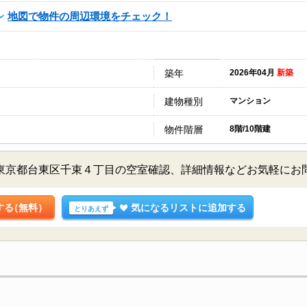
地図で物件の周辺環境をチェック！
築年
2026年04月
新築
建物種別
マンション
物件階層
8階/10階建
A 8階／東京都台東区千束４丁目の空室確認、詳細情報などお気軽に
する
（無料）
気になるリストに追加する
とりあえず