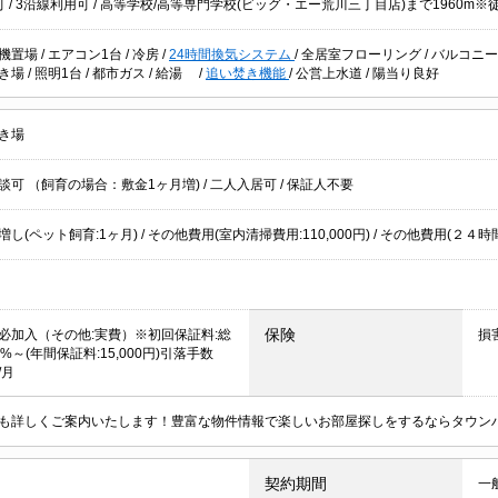
可
/
3沿線利用可
/ 高等学校/高等専門学校(ビッグ・エー荒川三丁目店)まで1960m
機置場
/
エアコン1台
/
冷房
/
24時間換気システム
/
全居室フローリング
/
バルコニ
き場
/
照明1台
/
都市ガス
/
給湯
/
追い焚き機能
/
公営上水道
/
陽当り良好
き場
談可 （飼育の場合：敷金1ヶ月増)
/
二人入居可
/
保証人不要
し(ペット飼育:1ヶ月) / その他費用(室内清掃費用:110,000円) / その他費用(２４時間
保険
必加入（その他:実費）※初回保証料:総
損
%～(年間保証料:15,000円)引落手数
/月
も詳しくご案内いたします！豊富な物件情報で楽しいお部屋探しをするならタウン
契約期間
一