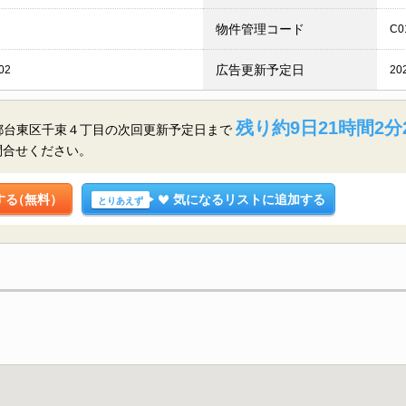
物件管理コード
C0
広告更新予定日
02
20
残り約9日21時間2分
東京都台東区千束４丁目の
次回更新予定日まで
問合せください。
する
（無料）
気になるリストに追加する
とりあえず