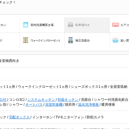
チェック！
ーホン
室内洗濯機置き場
駐車場付き
エア
ク
ウォークインクローゼット
独立洗面台
追い
全室南西向き
ット1ヵ所
/
ウォークインクローゼット1ヵ所
/
シューズボックス1ヵ所
/
全居室収納
ロ付
/
コンロ3口
/
システムキッチン
/
対面キッチン
/
洗面台
/
シャワー付洗面化粧
レ別
/
シャワー
/
オートバス
/
浴室乾燥機
/
脱衣所
/
温水洗浄便座
/
暖房便座
ック
/
宅配ボックス
/
インターホン
/
TVモニターフォン
/
防犯カメラ