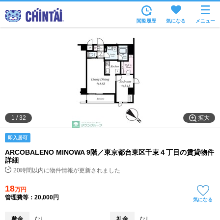
お部屋を探す
閲覧履歴
気になる
メニュー
沿線・駅から
住所から
家賃相場から
通勤通学時間から
物件特集から
拡大
1
/
32
不動産会社から
即入居可
TOP
ARCOBALENO MINOWA 9階／東京都台東区千束４丁目の賃貸物件
詳細
20時間以内に物件情報が更新されました
18
万円
管理費等：20,000円
気になる
敷金
なし
礼金
なし