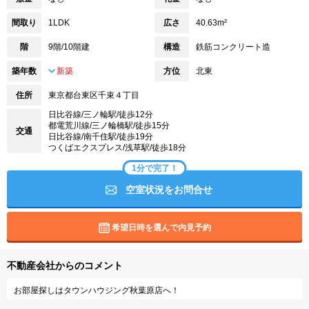
間取り
1LDK
広さ
40.63m²
階
9階/10階建
構造
鉄筋コンクリート造
築年数
新築
方位
北東
住所
東京都台東区千束４丁目
日比谷線/三ノ輪駅/徒歩12分
都電荒川線/三ノ輪橋駅/徒歩15分
交通
日比谷線/南千住駅/徒歩19分
つくばエクスプレス/浅草駅/徒歩18分
1分で完了！
空室状況をお問合せ
希望日時を選んで内見予約
不動産会社からのコメント
お部屋探しはタウンハウジング秋葉原店へ！