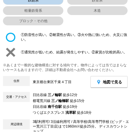
鉄筋系
鉄骨系
軽量鉄骨系
木造
ブロック・その他
①防音性が高い。②耐震性が高い。③火や熱に強いため、火災に強
い。
①通気性が低いため、結露が発生しやすい。②家賃が比較的高い。
※あくまで一般的な建物構造に対する傾向です。物件によっては当てはまらな
いケースもありますので、詳細は不動産会社へお問い合わせください。
住所
地図で見る
東京都台東区千束４丁目
日比谷線
三ノ輪駅
徒歩12分
交通・アクセス
都電荒川線
三ノ輪橋駅
徒歩15分
日比谷線
南千住駅
徒歩19分
つくばエクスプレス
浅草駅
徒歩18分
3駅利用可/ 3沿線利用可 / 高等学校/高等専門学校 (ビッグ・エ
周辺環境
ー荒川三丁目店)まで1960m※徒歩25分。 ディスカウントシ
ョップ