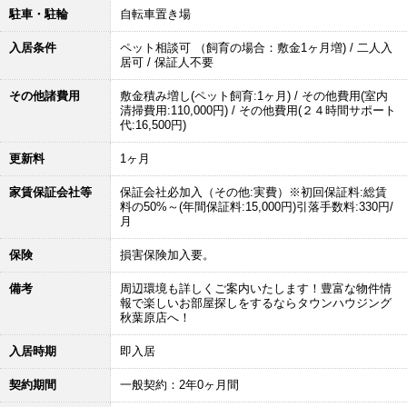
駐車・駐輪
自転車置き場
入居条件
ペット相談可 （飼育の場合：敷金1ヶ月増) / 二人入
居可 / 保証人不要
その他諸費用
敷金積み増し(ペット飼育:1ヶ月) / その他費用(室内
清掃費用:110,000円) / その他費用(２４時間サポート
代:16,500円)
更新料
1ヶ月
家賃保証会社等
保証会社必加入（その他:実費）※初回保証料:総賃
料の50%～(年間保証料:15,000円)引落手数料:330円/
月
保険
損害保険加入要。
備考
周辺環境も詳しくご案内いたします！豊富な物件情
報で楽しいお部屋探しをするならタウンハウジング
秋葉原店へ！
入居時期
即入居
契約期間
一般契約：2年0ヶ月間