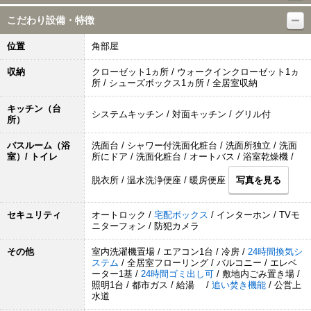
こだわり設備・特徴
位置
角部屋
収納
クローゼット1ヵ所 / ウォークインクローゼット1ヵ
所 / シューズボックス1ヵ所 / 全居室収納
キッチン（台
システムキッチン / 対面キッチン / グリル付
所）
バスルーム（浴
洗面台 / シャワー付洗面化粧台 / 洗面所独立 / 洗面
室）/ トイレ
所にドア / 洗面化粧台 / オートバス / 浴室乾燥機 /
脱衣所 / 温水洗浄便座 / 暖房便座
写真を見る
セキュリティ
オートロック /
宅配ボックス
/ インターホン / TVモ
ニターフォン / 防犯カメラ
その他
室内洗濯機置場 / エアコン1台 / 冷房 /
24時間換気シ
ステム
/ 全居室フローリング / バルコニー / エレベ
ーター1基 /
24時間ゴミ出し可
/ 敷地内ごみ置き場 /
照明1台 / 都市ガス / 給湯 /
追い焚き機能
/ 公営上
水道