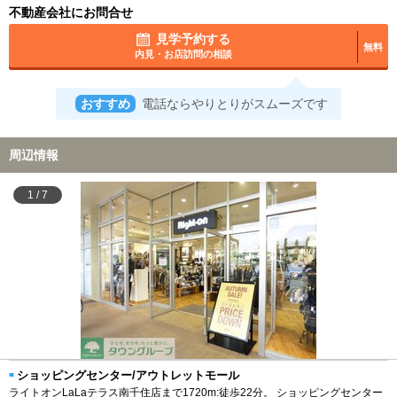
不動産会社にお問合せ
見学予約する
無料
内見・お店訪問の相談
おすすめ
電話ならやりとりがスムーズです
周辺情報
1
/
7
ショッピングセンター/アウトレットモール
ライトオンLaLaテラス南千住店まで1720m:徒歩22分。 ショッピングセンター