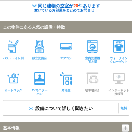
同じ建物の空室が
20
件あります
空いているお部屋をまとめてお問合せ！
この物件にある人気の設備・特徴
バス・トイレ別
独立洗面台
エアコン
室内洗濯機
ウォークイン
置き場
クローゼット
オートロック
TVモニター
角部屋
駐車場付き
インターネット
ホン
接続可
設備について詳しく聞きたい
無料
基本情報