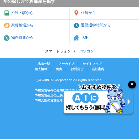
別の探し方でお部屋を探す
沿線・駅から
住所から
家賃相場から
通勤通学時間から
物件特集から
TOP
スマートフォン
パソコン
地域一覧
アーカイブ
サイトマップ
個人情報
免責
お問合せ
会社案内
(C) CHINTAI Corporation All rights reserved.
[PR]賃貸物件の疑問解決！教えてエイブルAGENT
[PR]賃貸生活の工夫を紹介！CHINTAI情報局
[PR]女性の賃貸生活を応援！Woman.CHINTAI