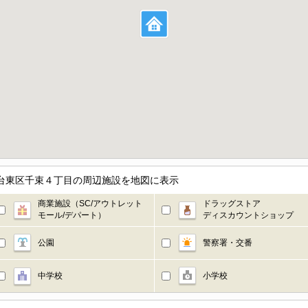
／東京都台東区千束４丁目の周辺施設を地図に表示
商業施設（SC/アウトレット
ドラッグストア
モール/デパート）
ディスカウントショップ
公園
警察署・交番
中学校
小学校