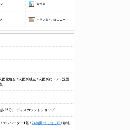
コン
角部屋
焚き
ベランダ・バルコニー
洗面化粧台
/
洗面所独立
/
洗面所にドア
/
洗面
座
※徒歩25分。 ディスカウントショップ
ー
/
エレベーター1基
/
24時間ゴミ出し可
/
敷地