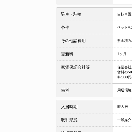
駐車・駐輪
自転車置
条件
ペット相
その他諸費用
敷金積み増
更新料
1ヶ月
家賃保証会社等
保証会社
賃料の50
料:330円
備考
周辺環境
入居時期
即入居
取引形態
一般媒介