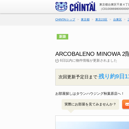
東京都台東区千束４丁目
（C01008698000000
CHINTAIトップ
東京都
東京23区
台東区
新築
ARCOBALENO MINO
6日以内に物件情報が更新されました
残り約9日1
次回更新予定日まで
お部屋探しはタウンハウジング秋葉原店へ！
実際にお部屋を見てみませんか？