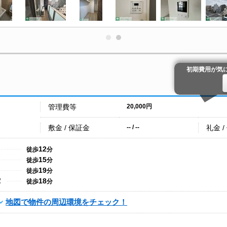
初期費用が気
管理費等
20,000円
敷金 / 保証金
礼金 /
-- / --
12
徒歩
分
15
徒歩
分
19
徒歩
分
18
駅
徒歩
分
地図で物件の周辺環境をチェック！