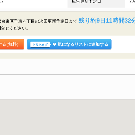
広告更新予定日
02
20
残り約9日11時間32
東京都台東区千束４丁目の
次回更新予定日まで
問合せください。
する
（無料）
気になるリストに追加する
とりあえず