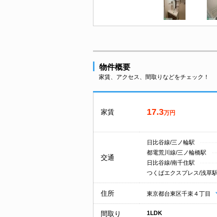
物件概要
家賃、アクセス、間取りなどをチェック！
17.3
家賃
万円
日比谷線/三ノ輪駅
都電荒川線/三ノ輪橋駅
交通
日比谷線/南千住駅
つくばエクスプレス/浅草
住所
東京都台東区千束４丁目
間取り
1LDK