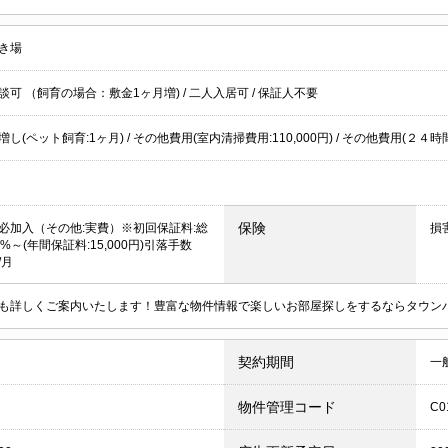
き場
談可 （飼育の場合：敷金1ヶ月増)
/
二人入居可
/
保証人不要
し(ペット飼育:1ヶ月) / その他費用(室内清掃費用:110,000円) / その他費用(２４時間
保険
必加入（その他:実費）※初回保証料:総
損
%～(年間保証料:15,000円)引落手数
/月
も詳しくご案内いたします！豊富な物件情報で楽しいお部屋探しをするならタウン
契約期間
一
物件管理コード
C0