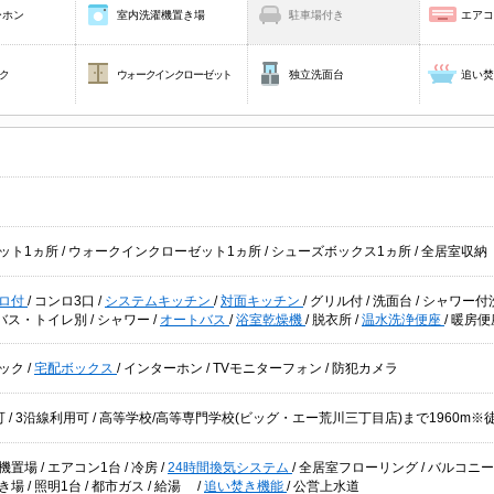
ーホン
室内洗濯機置き場
駐車場付き
エア
ク
ウォークインクローゼット
独立洗面台
追い
ット1ヵ所
/
ウォークインクローゼット1ヵ所
/
シューズボックス1ヵ所
/
全居室収納
ロ付
/
コンロ3口
/
システムキッチン
/
対面キッチン
/
グリル付
/
洗面台
/
シャワー付
バス・トイレ別
/
シャワー
/
オートバス
/
浴室乾燥機
/
脱衣所
/
温水洗浄便座
/
暖房便
ック
/
宅配ボックス
/
インターホン
/
TVモニターフォン
/
防犯カメラ
可
/
3沿線利用可
/ 高等学校/高等専門学校(ビッグ・エー荒川三丁目店)まで1960m
機置場
/
エアコン1台
/
冷房
/
24時間換気システム
/
全居室フローリング
/
バルコニ
き場
/
照明1台
/
都市ガス
/
給湯
/
追い焚き機能
/
公営上水道