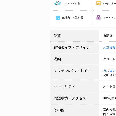
バス・トイレ別
TVモニタ
敷地内ゴミ置き場
オートロッ
位置
角部屋
建物タイプ・デザイン
分譲賃貸
収納
クローゼ
キッチン/バス・トイレ
ガスコン
化粧台
/
セキュリティ
オートロ
周辺環境・アクセス
3駅利用
その他
室内洗濯
内ごみ置