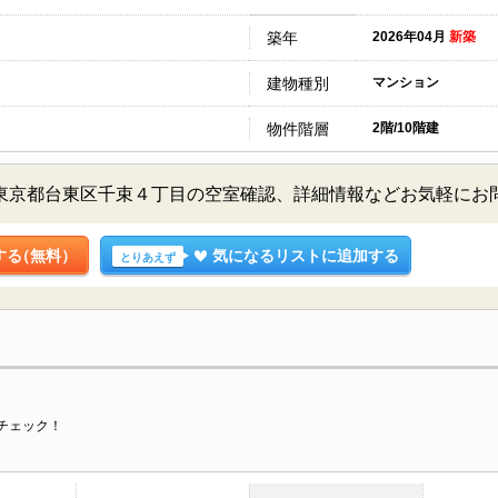
築年
2026年04月
新築
建物種別
マンション
物件階層
2階/10階建
A 2階／東京都台東区千束４丁目の空室確認、詳細情報などお気軽に
する
（無料）
気になるリストに追加する
とりあえず
チェック！