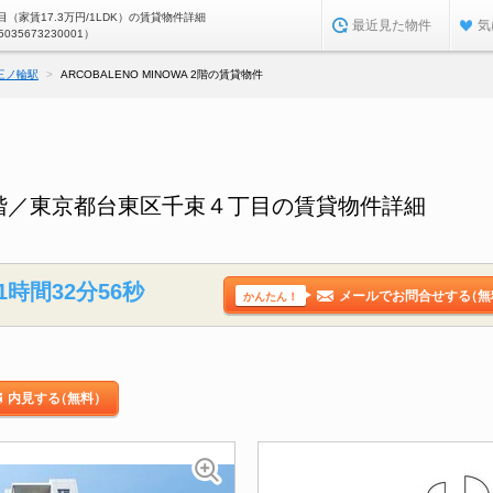
（家賃17.3万円/1LDK）の賃貸物件詳細
最近見た物件
気
5035673230001）
三ノ輪駅
ARCOBALENO MINOWA 2階の賃貸物件
WA 2階／東京都台東区千束４丁目の賃貸物件詳細
1時間32分55秒
メールでお問合せする
（無
かんたん！
内見する
（無料）