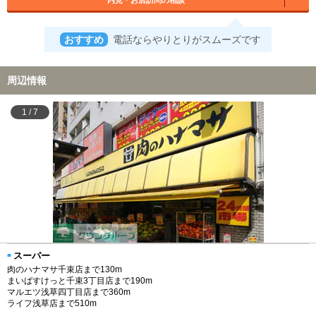
おすすめ
電話ならやりとりがスムーズです
周辺情報
1
/
7
スーパー
肉のハナマサ千束店まで130m
まいばすけっと千束3丁目店まで190m
マルエツ浅草四丁目店まで360m
ライフ浅草店まで510m