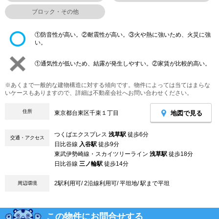
ブロック・その他
①防音性が高い。②耐震性が高い。③火や熱に強いため、火災に強
い。
①通気性が低いため、結露が発生しやすい。②家賃が比較的高い。
※あくまで一般的な建物構造に対する傾向です。物件によっては当てはまらな
いケースもありますので、詳細は不動産会社へお問い合わせください。
住所
地図で見る
東京都台東区千束１丁目
つくばエクスプレス
浅草駅
徒歩6分
交通・アクセス
日比谷線
入谷駅
徒歩9分
東武伊勢崎線・スカイツリーライン
浅草駅
徒歩18分
日比谷線
三ノ輪駅
徒歩14分
2駅利用可/ 2沿線利用可/ 平坦地/ 駅まで平坦
周辺環境
この物件にお問合せする