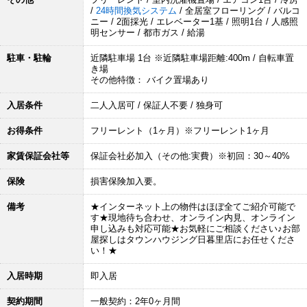
/
24時間換気システム
/ 全居室フローリング / バルコ
ニー / 2面採光 / エレベーター1基 / 照明1台 / 人感照
明センサー / 都市ガス / 給湯
駐車・駐輪
近隣駐車場 1台 ※近隣駐車場距離:400m / 自転車置
き場
その他特徴： バイク置場あり
入居条件
二人入居可 / 保証人不要 / 独身可
お得条件
フリーレント（1ヶ月）※フリーレント1ヶ月
家賃保証会社等
保証会社必加入（その他:実費）※初回：30～40%
保険
損害保険加入要。
備考
★インターネット上の物件はほぼ全てご紹介可能で
す★現地待ち合わせ、オンライン内見、オンライン
申し込みも対応可能★お気軽にご相談ください♪お部
屋探しはタウンハウジング日暮里店にお任せくださ
い！★
入居時期
即入居
契約期間
一般契約：2年0ヶ月間