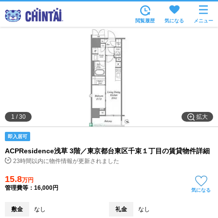
お部屋を探す
閲覧履歴
気になる
メニュー
沿線・駅から
住所から
家賃相場から
通勤通学時間から
物件特集から
拡大
1
/
30
不動産会社から
即入居可
TOP
ACPResidence浅草 3階／東京都台東区千束１丁目の賃貸物件詳細
23時間以内に物件情報が更新されました
15.8
万円
管理費等：16,000円
気になる
敷金
なし
礼金
なし