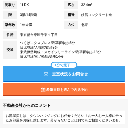
間取り
1LDK
広さ
32.4m²
階
3階/14階建
構造
鉄筋コンクリート造
築年数
1年未満
方位
北東
住所
東京都台東区千束１丁目
つくばエクスプレス/浅草駅/徒歩6分
日比谷線/入谷駅/徒歩9分
交通
東武伊勢崎線・スカイツリーライン/浅草駅/徒歩18分
日比谷線/三ノ輪駅/徒歩14分
1分で完了！
空室状況をお問合せ
希望日時を選んで内見予約
不動産会社からのコメント
お部屋探しは、タウンハウジングにお任せください！お一人お一人様に合っ
たお部屋をお探し致します。分からないことは何でもご相談くださいませ。