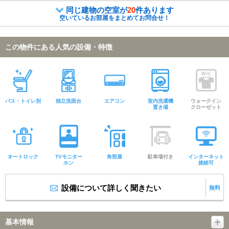
同じ建物の空室が
20
件あります
空いているお部屋をまとめてお問合せ！
この物件にある人気の設備・特徴
バス・トイレ別
独立洗面台
エアコン
室内洗濯機
ウォークイン
置き場
クローゼット
オートロック
TVモニター
角部屋
駐車場付き
インターネット
ホン
接続可
設備について詳しく聞きたい
無料
基本情報