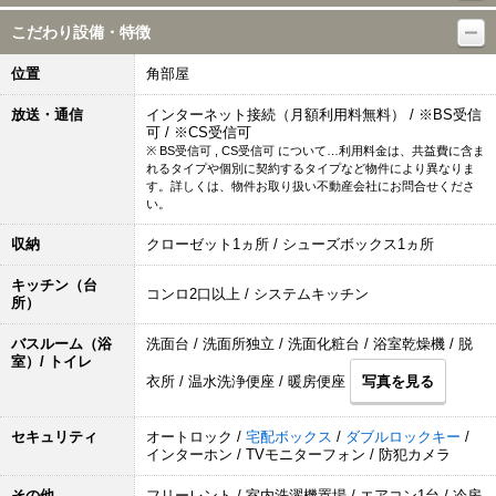
こだわり設備・特徴
位置
角部屋
放送・通信
インターネット接続（月額利用料無料） / ※BS受信
可 / ※CS受信可
※ BS受信可 , CS受信可 について…利用料金は、共益費に含ま
れるタイプや個別に契約するタイプなど物件により異なりま
す。詳しくは、物件お取り扱い不動産会社にお問合せくださ
い。
収納
クローゼット1ヵ所 / シューズボックス1ヵ所
キッチン（台
コンロ2口以上 / システムキッチン
所）
バスルーム（浴
洗面台 / 洗面所独立 / 洗面化粧台 / 浴室乾燥機 / 脱
室）/ トイレ
衣所 / 温水洗浄便座 / 暖房便座
写真を見る
セキュリティ
オートロック /
宅配ボックス
/
ダブルロックキー
/
インターホン / TVモニターフォン / 防犯カメラ
その他
フリーレント / 室内洗濯機置場 / エアコン1台 / 冷房