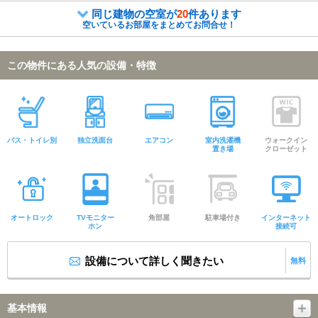
同じ建物の空室が
20
件あります
空いているお部屋をまとめてお問合せ！
この物件にある人気の設備・特徴
バス・トイレ別
独立洗面台
エアコン
室内洗濯機
ウォークイン
置き場
クローゼット
オートロック
TVモニター
角部屋
駐車場付き
インターネット
ホン
接続可
設備について詳しく聞きたい
無料
基本情報