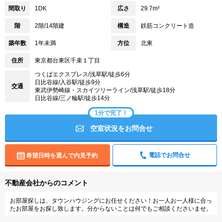
間取り
1DK
広さ
29.7m²
階
2階/14階建
構造
鉄筋コンクリート造
築年数
1年未満
方位
北東
住所
東京都台東区千束１丁目
つくばエクスプレス/浅草駅/徒歩6分
日比谷線/入谷駅/徒歩9分
交通
東武伊勢崎線・スカイツリーライン/浅草駅/徒歩18分
日比谷線/三ノ輪駅/徒歩14分
1分で完了！
空室状況をお問合せ
電話でお問合せ
希望日時を選んで内見予約
不動産会社からのコメント
お部屋探しは、タウンハウジングにお任せください！お一人お一人様に合っ
たお部屋をお探し致します。分からないことは何でもご相談くださいませ。