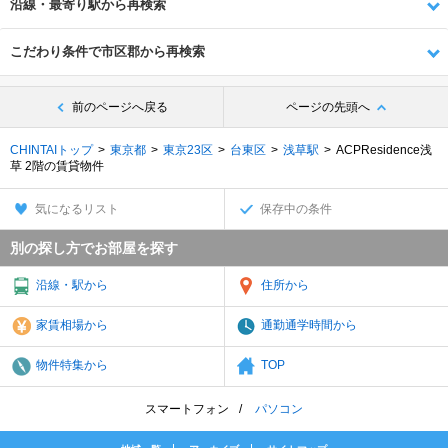
沿線・最寄り駅から再検索
こだわり条件で市区郡から再検索
前のページへ戻る
ページの先頭へ
CHINTAIトップ
東京都
東京23区
台東区
浅草駅
ACPResidence浅
草 2階の賃貸物件
気になるリスト
保存中の条件
別の探し方でお部屋を探す
沿線・駅から
住所から
家賃相場から
通勤通学時間から
物件特集から
TOP
スマートフォン
パソコン