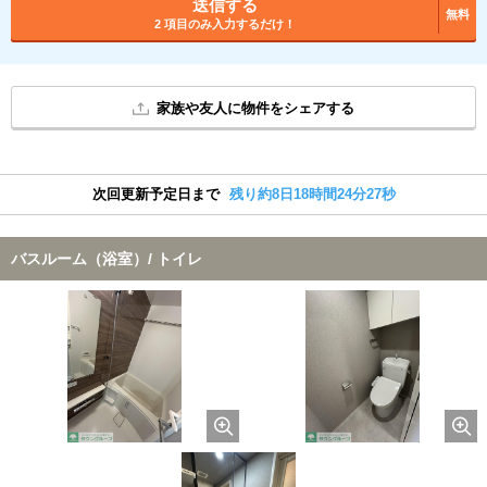
送信する
無料
2 項目のみ入力するだけ！
家族や友人に物件をシェアする
次回更新予定日まで
残り約8日18時間24分26秒
バスルーム（浴室）/ トイレ