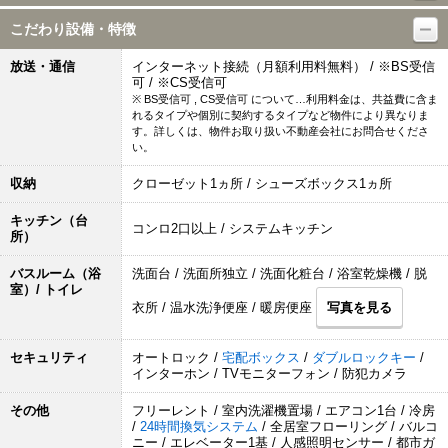
こだわり設備・特徴
放送・通信
インターネット接続（月額利用料無料） / ※BS受信
可 / ※CS受信可
※ BS受信可 , CS受信可 について…利用料金は、共益費に含ま
れるタイプや個別に契約するタイプなど物件により異なりま
す。詳しくは、物件お取り扱い不動産会社にお問合せくださ
い。
収納
クローゼット1ヵ所 / シューズボックス1ヵ所
キッチン（台
コンロ2口以上 / システムキッチン
所）
バスルーム（浴
洗面台 / 洗面所独立 / 洗面化粧台 / 浴室乾燥機 / 脱
室）/ トイレ
衣所 / 温水洗浄便座 / 暖房便座
写真を見る
セキュリティ
オートロック /
宅配ボックス
/
ダブルロックキー
/
インターホン / TVモニターフォン / 防犯カメラ
その他
フリーレント / 室内洗濯機置場 / エアコン1台 / 冷房
/
24時間換気システム
/ 全居室フローリング / バルコ
ニー / エレベーター1基 / 人感照明センサー / 都市ガ