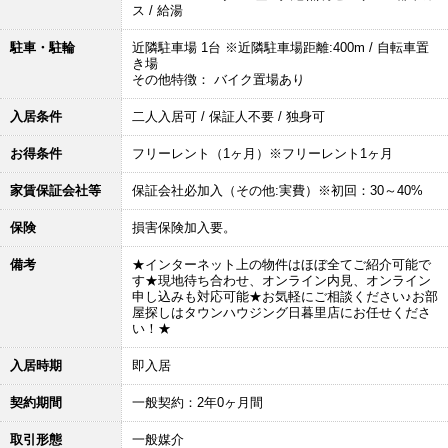
ス / 給湯
駐車・駐輪
近隣駐車場 1台 ※近隣駐車場距離:400m / 自転車置
き場
その他特徴： バイク置場あり
入居条件
二人入居可 / 保証人不要 / 独身可
お得条件
フリーレント（1ヶ月）※フリーレント1ヶ月
家賃保証会社等
保証会社必加入（その他:実費）※初回：30～40%
保険
損害保険加入要。
備考
★インターネット上の物件はほぼ全てご紹介可能で
す★現地待ち合わせ、オンライン内見、オンライン
申し込みも対応可能★お気軽にご相談ください♪お部
屋探しはタウンハウジング日暮里店にお任せくださ
い！★
入居時期
即入居
契約期間
一般契約：2年0ヶ月間
取引形態
一般媒介