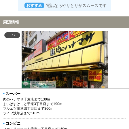
おすすめ
電話ならやりとりがスムーズです
周辺情報
1
/
7
スーパー
肉のハナマサ千束店まで130m
まいばすけっと千束3丁目店まで190m
マルエツ浅草四丁目店まで360m
ライフ浅草店まで510m
コンビニ
ファミリーマート千束一丁目店まで140m