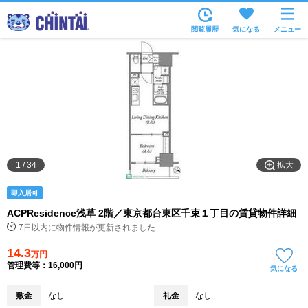
お部屋を探す
閲覧履歴
気になる
メニュー
沿線・駅から
住所から
家賃相場から
通勤通学時間から
物件特集から
拡大
1
/
34
不動産会社から
即入居可
TOP
ACPResidence浅草 2階／東京都台東区千束１丁目の賃貸物件詳細
7日以内に物件情報が更新されました
14.3
万円
管理費等：16,000円
気になる
敷金
なし
礼金
なし