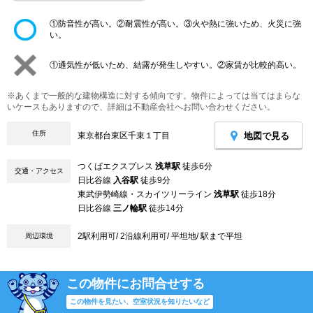
①防音性が高い。②耐震性が高い。③火や熱に強いため、火災に強
い。
①通気性が低いため、結露が発生しやすい。②家賃が比較的高い。
※あくまで一般的な建物構造に対する傾向です。物件によっては当てはまらな
いケースもありますので、詳細は不動産会社へお問い合わせください。
住所
地図で見る
東京都台東区千束１丁目
つくばエクスプレス
浅草駅
徒歩6分
交通・アクセス
日比谷線
入谷駅
徒歩9分
東武伊勢崎線・スカイツリーライン
浅草駅
徒歩18分
日比谷線
三ノ輪駅
徒歩14分
2駅利用可/ 2沿線利用可/ 平坦地/ 駅まで平坦
周辺環境
この物件にお問合せする
この物件を見たい、空室状況を知りたいなど