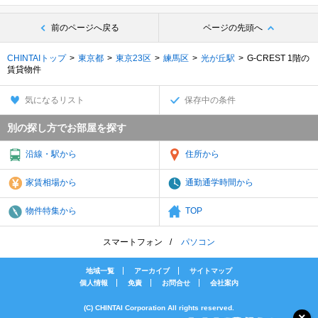
前のページへ戻る
ページの先頭へ
CHINTAIトップ
東京都
東京23区
練馬区
光が丘駅
G-CREST 1階の
賃貸物件
気になるリスト
保存中の条件
別の探し方でお部屋を探す
沿線・駅から
住所から
家賃相場から
通勤通学時間から
物件特集から
TOP
スマートフォン
パソコン
地域一覧
アーカイブ
サイトマップ
個人情報
免責
お問合せ
会社案内
(C) CHINTAI Corporation All rights reserved.