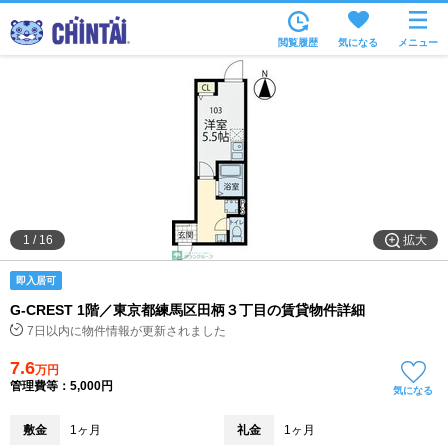
お部屋を探す
閲覧履歴
気になる
メニュー
沿線・駅から
住所から
家賃相場から
通勤通学時間から
物件特集から
拡大
1
/
16
不動産会社から
即入居可
TOP
G-CREST 1階／東京都練馬区田柄３丁目の賃貸物件詳細
7日以内に物件情報が更新されました
7.6
万円
管理費等：5,000円
気になる
敷金
1ヶ月
礼金
1ヶ月