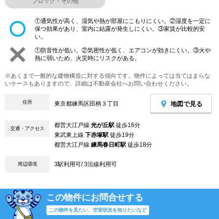
ブロック・その他
①通気性が高く、湿気や熱が部屋にこもりにくい。②湿度を一定に
保つ効果があり、室内に結露が発生しにくい。③家賃が比較的安
い。
①防音性が低い。②気密性が低く、エアコンが効きにくい。③火や
熱に弱いため、火災時にリスクがある。
※あくまで一般的な建物構造に対する傾向です。物件によっては当てはまらな
いケースもありますので、詳細は不動産会社へお問い合わせください。
住所
地図で見る
東京都練馬区田柄３丁目
都営大江戸線
光が丘駅
徒歩16分
交通・アクセス
東武東上線
下赤塚駅
徒歩19分
都営大江戸線
練馬春日町駅
徒歩18分
3駅利用可/ 3沿線利用可
周辺環境
この物件にお問合せする
この物件を見たい、空室状況を知りたいなど