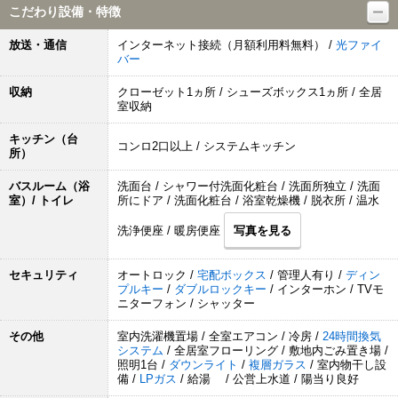
こだわり設備・特徴
放送・通信
インターネット接続（月額利用料無料） /
光ファイ
バー
収納
クローゼット1ヵ所 / シューズボックス1ヵ所 / 全居
室収納
キッチン（台
コンロ2口以上 / システムキッチン
所）
バスルーム（浴
洗面台 / シャワー付洗面化粧台 / 洗面所独立 / 洗面
室）/ トイレ
所にドア / 洗面化粧台 / 浴室乾燥機 / 脱衣所 / 温水
洗浄便座 / 暖房便座
写真を見る
セキュリティ
オートロック /
宅配ボックス
/ 管理人有り /
ディン
プルキー
/
ダブルロックキー
/ インターホン / TVモ
ニターフォン / シャッター
その他
室内洗濯機置場 / 全室エアコン / 冷房 /
24時間換気
システム
/ 全居室フローリング / 敷地内ごみ置き場 /
照明1台 /
ダウンライト
/
複層ガラス
/ 室内物干し設
備 /
LPガス
/ 給湯 / 公営上水道 / 陽当り良好