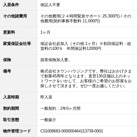
入居条件
保証人不要
その他諸費用
その他費用(２４時間緊急サポート:25,300円) / その
他費用(契約事務手数料:11,000円)
更新料
1ヶ月
家賃保証会社等
保証会社必加入（その他:1ヶ月）※初回保証料：総
賃料の100％ 年間保証料12000円
保険
損害保険加入要。
備考
株式会社タウンハウジングです。弊社はおかげさま
で創業45周年となります。直営130店舗以上のネッ
トワークをいかして、お客様のご希望のお部屋をお
探しさせて頂きます。ぜひ一度お越しください。
入居時期
即入居
契約期間
一般契約：2年0ヶ月間
取引形態
一般媒介
物件管理コード
C01008683-000000464113739-0001