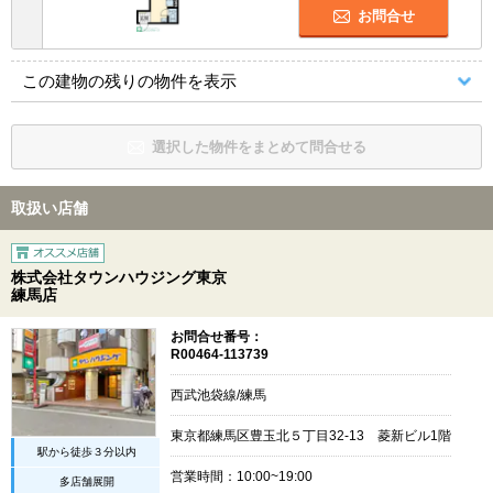
お問合せ
この建物の残りの物件を表示
選択した物件をまとめて問合せる
取扱い店舗
株式会社タウンハウジング東京
練馬店
お問合せ番号：
R00464-113739
西武池袋線/練馬
東京都練馬区豊玉北５丁目32-13 菱新ビル1階
駅から徒歩３分以内
営業時間：10:00~19:00
多店舗展開