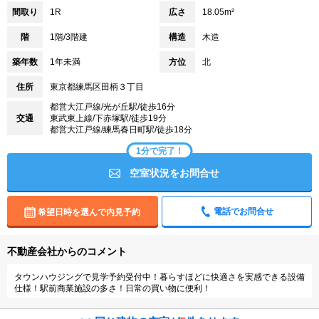
間取り
1R
広さ
18.05m²
階
1階/3階建
構造
木造
築年数
1年未満
方位
北
住所
東京都練馬区田柄３丁目
都営大江戸線/光が丘駅/徒歩16分
交通
東武東上線/下赤塚駅/徒歩19分
都営大江戸線/練馬春日町駅/徒歩18分
1分で完了！
空室状況をお問合せ
電話でお問合せ
希望日時を選んで内見予約
不動産会社からのコメント
タウンハウジングで見学予約受付中！暮らすほどに快適さを実感できる設備
仕様！駅前商業施設の多さ！日常の買い物に便利！