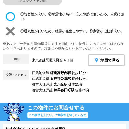
ブロック・その他
①防音性が高い。②耐震性が高い。③火や熱に強いため、火災に強
い。
①通気性が低いため、結露が発生しやすい。②家賃が比較的高い。
※あくまで一般的な建物構造に対する傾向です。物件によっては当てはまらな
いケースもありますので、詳細は不動産会社へお問い合わせください。
住所
地図で見る
東京都練馬区高野台４丁目
西武池袋線
練馬高野台駅
徒歩12分
交通・アクセス
西武池袋線
石神井公園駅
徒歩16分
都営大江戸線
光が丘駅
徒歩25分
都営大江戸線
練馬春日町駅
徒歩29分
この物件にお問合せする
この物件を見たい、空室状況を知りたいなど
株式会社タウンハウジング東京 練馬店