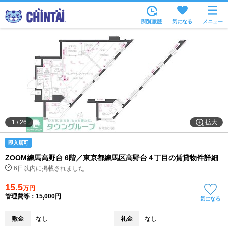
お部屋を探す
閲覧履歴
気になる
メニュー
沿線・駅から
住所から
家賃相場から
通勤通学時間から
物件特集から
拡大
1
/
26
不動産会社から
即入居可
TOP
ZOOM練馬高野台 6階／東京都練馬区高野台４丁目の賃貸物件詳細
6日以内に掲載されました
15.5
万円
管理費等：15,000円
気になる
敷金
なし
礼金
なし