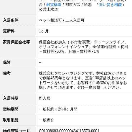
台 /
耐震構造
/ 都市ガス / 給湯 /
追い焚き機能
/
公営上水道
入居条件
ペット相談可 / 二人入居可
更新料
1ヶ月
家賃保証会社等
保証会社必加入（その他:実費）※トーシンライフ、
オリコフォレントインシュア、全保連/保証料：初回
＝賃料等×50％、月額＝賃料等×1％
保険
--
備考
株式会社タウンハウジングです。弊社はおかげさま
で創業45周年となります。直営130店舗以上のネッ
トワークをいかして、お客様のご希望のお部屋をお
探しさせて頂きます。ぜひ一度お越しください。
入居時期
即入居
契約期間
一般契約：2年0ヶ月間
取引形態
一般媒介
物件管理コード
C01008683-000000464113570-0001