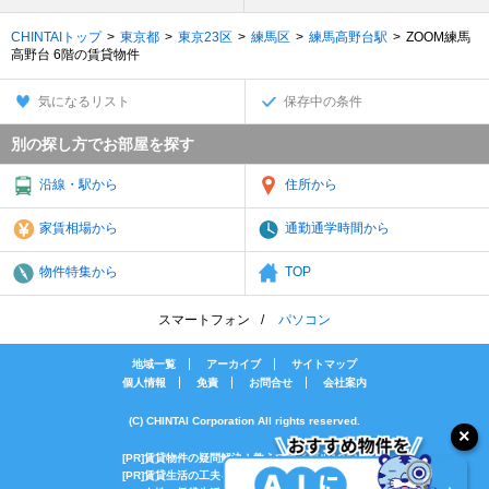
CHINTAIトップ
東京都
東京23区
練馬区
練馬高野台駅
ZOOM練馬
高野台 6階の賃貸物件
気になるリスト
保存中の条件
別の探し方でお部屋を探す
沿線・駅から
住所から
家賃相場から
通勤通学時間から
物件特集から
TOP
スマートフォン
パソコン
地域一覧
アーカイブ
サイトマップ
個人情報
免責
お問合せ
会社案内
(C) CHINTAI Corporation All rights reserved.
[PR]賃貸物件の疑問解決！教えてエイブルAGENT
[PR]賃貸生活の工夫を紹介！CHINTAI情報局