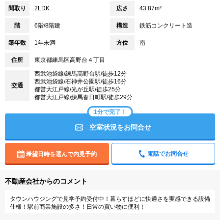
間取り
2LDK
広さ
43.87m²
階
6階/8階建
構造
鉄筋コンクリート造
築年数
1年未満
方位
南
住所
東京都練馬区高野台４丁目
西武池袋線/練馬高野台駅/徒歩12分
西武池袋線/石神井公園駅/徒歩16分
交通
都営大江戸線/光が丘駅/徒歩25分
都営大江戸線/練馬春日町駅/徒歩29分
1分で完了！
空室状況をお問合せ
電話でお問合せ
希望日時を選んで内見予約
不動産会社からのコメント
タウンハウジングで見学予約受付中！暮らすほどに快適さを実感できる設備
仕様！駅前商業施設の多さ！日常の買い物に便利！