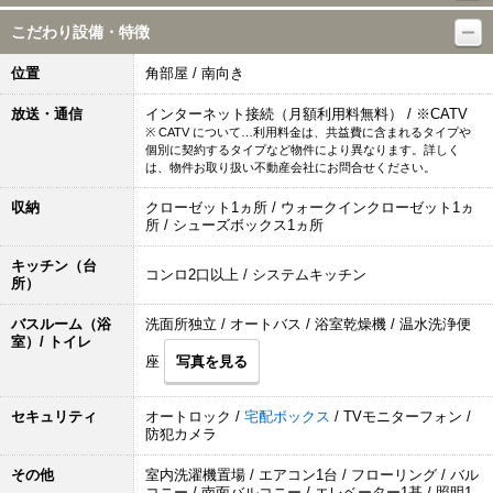
こだわり設備・特徴
位置
角部屋 / 南向き
放送・通信
インターネット接続（月額利用料無料） / ※CATV
※ CATV について…利用料金は、共益費に含まれるタイプや
個別に契約するタイプなど物件により異なります。詳しく
は、物件お取り扱い不動産会社にお問合せください。
収納
クローゼット1ヵ所 / ウォークインクローゼット1ヵ
所 / シューズボックス1ヵ所
キッチン（台
コンロ2口以上 / システムキッチン
所）
バスルーム（浴
洗面所独立 / オートバス / 浴室乾燥機 / 温水洗浄便
室）/ トイレ
座
写真を見る
セキュリティ
オートロック /
宅配ボックス
/ TVモニターフォン /
防犯カメラ
その他
室内洗濯機置場 / エアコン1台 / フローリング / バル
コニー / 南面バルコニー / エレベーター1基 / 照明1