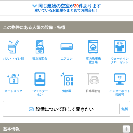
同じ建物の空室が
20
件あります
空いているお部屋をまとめてお問合せ！
この物件にある人気の設備・特徴
バス・トイレ別
独立洗面台
エアコン
室内洗濯機
ウォークイン
置き場
クローゼット
オートロック
TVモニター
角部屋
駐車場付き
インターネット
ホン
接続可
設備について詳しく聞きたい
無料
基本情報