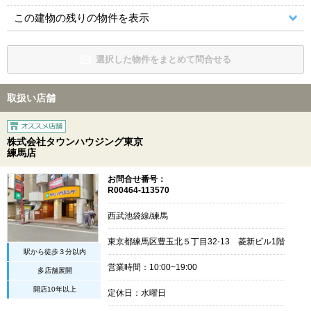
この建物の残りの物件を表示
選択した物件をまとめて問合せる
取扱い店舗
株式会社タウンハウジング東京
練馬店
お問合せ番号：
R00464-113570
西武池袋線/練馬
東京都練馬区豊玉北５丁目32-13 菱新ビル1階
駅から徒歩３分以内
営業時間：10:00~19:00
多店舗展開
開店10年以上
定休日：水曜日