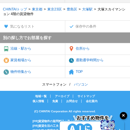
CHINTAIトップ
東京都
東京23区
豊島区
大塚駅
大塚スカイマンシ
ョン 4階の賃貸物件
気になるリスト
保存中の条件
別の探し方でお部屋を探す
沿線・駅から
住所から
家賃相場から
通勤通学時間から
物件特集から
TOP
スマートフォン
パソコン
地域一覧
アーカイブ
サイトマップ
個人情報
免責
お問合せ
会社案内
(C) CHINTAI Corporation All rights reserved.
[PR]賃貸物件の疑問解決！教えてエイブルAGENT
[PR]賃貸生活の工夫を紹介！CHINTAI情報局