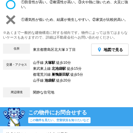
①防音性が高い。②耐震性が高い。③火や熱に強いため、火災に強
い。
①通気性が低いため、結露が発生しやすい。②家賃が比較的高い。
※あくまで一般的な建物構造に対する傾向です。物件によっては当てはまらな
いケースもありますので、詳細は不動産会社へお問い合わせください。
住所
地図で見る
東京都豊島区北大塚３丁目
山手線
大塚駅
徒歩10分
交通・アクセス
東武東上線
北池袋駅
徒歩15分
都電荒川線
巣鴨新田駅
徒歩5分
山手線
池袋駅
徒歩20分
閑静な住宅地
周辺環境
この物件にお問合せする
この物件を見たい、空室状況を知りたいなど