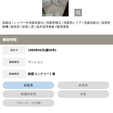
洗面台 / シャワー付洗面化粧台 / 洗面所独立 / 洗面所にドア / 洗面化粧台 / 浴室乾
燥機 / 脱衣所 / 浴室に窓 / 温水洗浄便座 / 暖房便座
建物情報
1989年09月(築36年)
築年月
マンション
建物種別
鉄筋コンクリート造
建物構造
鉄筋系
鉄骨系
軽量鉄骨系
木造
ブロック・その他