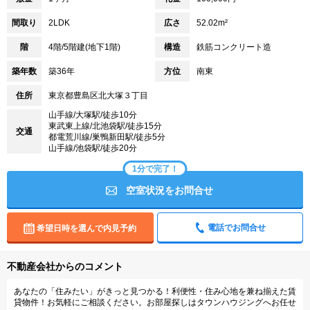
間取り
2LDK
広さ
52.02m²
階
4階/5階建(地下1階)
構造
鉄筋コンクリート造
築年数
築36年
方位
南東
住所
東京都豊島区北大塚３丁目
山手線/大塚駅/徒歩10分
東武東上線/北池袋駅/徒歩15分
交通
都電荒川線/巣鴨新田駅/徒歩5分
山手線/池袋駅/徒歩20分
1分で完了！
空室状況をお問合せ
電話でお問合せ
希望日時を選んで内見予約
不動産会社からのコメント
あなたの「住みたい」がきっと見つかる！利便性・住み心地を兼ね揃えた賃
貸物件！お気軽にご相談ください。お部屋探しはタウンハウジングへお任せ