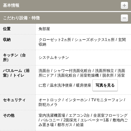
基本情報
こだわり設備・特徴
位置
角部屋
収納
クローゼット2ヵ所 / シューズボックス1ヵ所 / 玄関
収納
キッチン（台
システムキッチン
所）
バスルーム（浴
洗面台 / シャワー付洗面化粧台 / 洗面所独立 / 洗面
室）/ トイレ
所にドア / 洗面化粧台 / 浴室乾燥機 / 脱衣所 / 浴室
に窓 / 温水洗浄便座 / 暖房便座
写真を見る
セキュリティ
オートロック / インターホン / TVモニターフォン /
防犯カメラ
その他
室内洗濯機置場 / エアコン2台 / 全居室フローリング
/ バルコニー / 2面採光 / エレベーター1基 / 敷地内ご
み置き場 / 都市ガス / 給湯