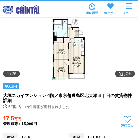
お部屋を探す
閲覧履歴
気になる
メニュー
沿線・駅から
住所から
家賃相場から
通勤通学時間から
物件特集から
拡大
1
/
28
不動産会社から
即入居可
TOP
大塚スカイマンション 4階／東京都豊島区北大塚３丁目の賃貸物件
詳細
6日以内に物件情報が更新されました
17.5
万円
管理費等：15,000円
気になる
敷金
1ヶ月
礼金
100,000円