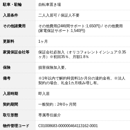
駐車・駐輪
自転車置き場
入居条件
二人入居可 / 保証人不要
その他諸費用
その他費用(24時間サポート:1,650円) / その他費用
(家電保証サポート:1,540円)
更新料
1ヶ月
家賃保証会社等
保証会社必加入（オリコフォレントインシュア:0.35
ヶ月）※初回35％、月額1.8％
保険
損害保険加入要。
備考
※1年以内で解約時賃料1か月分の違約金有。※法人
契約の場合、礼金1カ月積み増し有。
入居時期
即入居
契約期間
一般契約：2年0ヶ月間
取引形態
専属専任媒介
物件管理コード
C01008683-000000464113162-0001