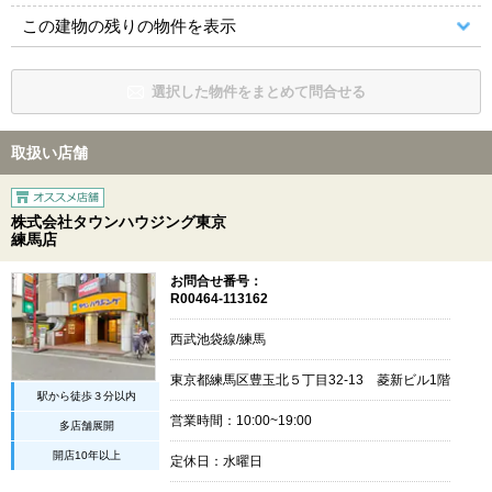
この建物の残りの物件を表示
選択した物件をまとめて問合せる
取扱い店舗
株式会社タウンハウジング東京
練馬店
お問合せ番号：
R00464-113162
西武池袋線/練馬
東京都練馬区豊玉北５丁目32-13 菱新ビル1階
駅から徒歩３分以内
営業時間：10:00~19:00
多店舗展開
開店10年以上
定休日：水曜日