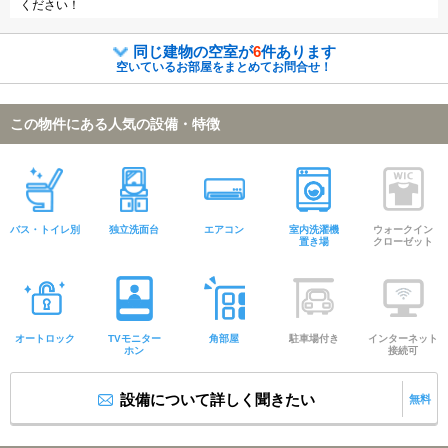
ください！
同じ建物の空室が
6
件あります
空いているお部屋をまとめてお問合せ！
この物件にある人気の設備・特徴
バス・トイレ別
独立洗面台
エアコン
室内洗濯機
ウォークイン
置き場
クローゼット
オートロック
TVモニター
角部屋
駐車場付き
インターネット
ホン
接続可
設備について詳しく聞きたい
無料