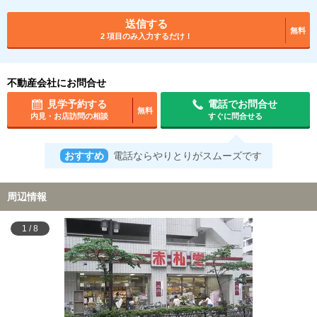
送信する
無料
2 項目のみ入力するだけ！
不動産会社にお問合せ
見学予約する
電話でお問合せ
無料
内見・お店訪問の相談
すぐに問合せる
おすすめ
電話ならやりとりがスムーズです
周辺情報
1
/
8