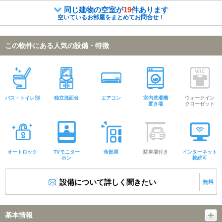
同じ建物の空室が
19
件あります
空いているお部屋をまとめてお問合せ！
この物件にある人気の設備・特徴
バス・トイレ別
独立洗面台
エアコン
室内洗濯機
ウォークイン
置き場
クローゼット
オートロック
TVモニター
角部屋
駐車場付き
インターネット
ホン
接続可
設備について詳しく聞きたい
無料
基本情報