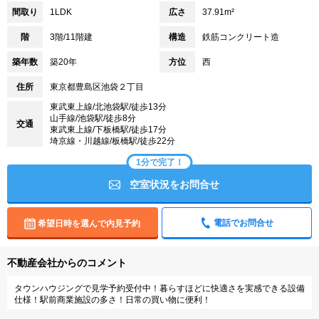
間取り
1LDK
広さ
37.91m²
階
3階/11階建
構造
鉄筋コンクリート造
築年数
築20年
方位
西
住所
東京都豊島区池袋２丁目
東武東上線/北池袋駅/徒歩13分
山手線/池袋駅/徒歩8分
交通
東武東上線/下板橋駅/徒歩17分
埼京線・川越線/板橋駅/徒歩22分
1分で完了！
空室状況をお問合せ
電話でお問合せ
希望日時を選んで内見予約
不動産会社からのコメント
タウンハウジングで見学予約受付中！暮らすほどに快適さを実感できる設備
仕様！駅前商業施設の多さ！日常の買い物に便利！