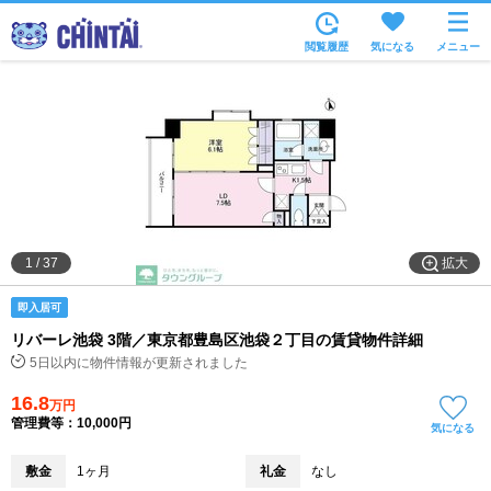
お部屋を探す
閲覧履歴
気になる
メニュー
沿線・駅から
住所から
家賃相場から
通勤通学時間から
物件特集から
拡大
1
/
37
不動産会社から
即入居可
TOP
リバーレ池袋 3階／東京都豊島区池袋２丁目の賃貸物件詳細
5日以内に物件情報が更新されました
16.8
万円
管理費等：10,000円
気になる
敷金
1ヶ月
礼金
なし