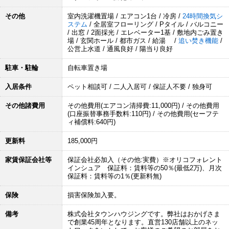
その他
室内洗濯機置場 / エアコン1台 / 冷房 /
24時間換気シ
ステム
/ 全居室フローリング / Pタイル / バルコニー
/ 出窓 / 2面採光 / エレベーター1基 / 敷地内ごみ置き
場 / 玄関ホール / 都市ガス / 給湯 /
追い焚き機能
/
公営上水道 / 通風良好 / 陽当り良好
駐車・駐輪
自転車置き場
入居条件
ペット相談可 / 二人入居可 / 保証人不要 / 独身可
その他諸費用
その他費用(エアコン清掃費:11,000円) / その他費用
(口座振替事務手数料:110円) / その他費用(セーフテ
ィ補償料:640円)
更新料
185,000円
家賃保証会社等
保証会社必加入（その他:実費）※オリコフォレント
インシュア 保証料：賃料等の50％(最低2万)、月次
保証料：賃料等の1％(更新料無)
保険
損害保険加入要。
備考
株式会社タウンハウジングです。弊社はおかげさま
で創業45周年となります。直営130店舗以上のネッ