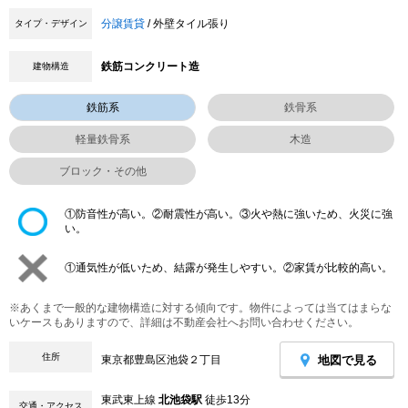
分譲賃貸
/ 外壁タイル張り
タイプ・デザイン
鉄筋コンクリート造
建物構造
鉄筋系
鉄骨系
軽量鉄骨系
木造
ブロック・その他
①防音性が高い。②耐震性が高い。③火や熱に強いため、火災に強
い。
①通気性が低いため、結露が発生しやすい。②家賃が比較的高い。
※あくまで一般的な建物構造に対する傾向です。物件によっては当てはまらな
いケースもありますので、詳細は不動産会社へお問い合わせください。
住所
地図で見る
東京都豊島区池袋２丁目
東武東上線
北池袋駅
徒歩13分
交通・アクセス