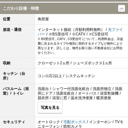
こだわり設備・特徴
位置
角部屋
放送・通信
インターネット接続（月額利用料無料） /
光ファイ
バー
/ ※BS受信可 / ※CATV / ※CS受信可
※ BS受信可 , CATV , CS受信可 について…利用料金は、共益
費に含まれるタイプや個別に契約するタイプなど物件により
異なります。詳しくは、物件お取り扱い不動産会社にお問合
せください。
収納
クローゼット2ヵ所 / シューズボックス1ヵ所
キッチン（台
コンロ2口以上 / システムキッチン
所）
バスルーム（浴
洗面台 / シャワー付洗面化粧台 / 洗面所独立 / 洗面
室）/ トイレ
所にドア / 洗面化粧台 / オートバス / 浴室乾燥機 /
脱衣所 / 浴室に窓 / 温水洗浄便座 / 暖房便座
写真を見る
セキュリティ
オートロック /
宅配ボックス
/ インターホン / TVモ
ニターフォン / 防犯カメラ