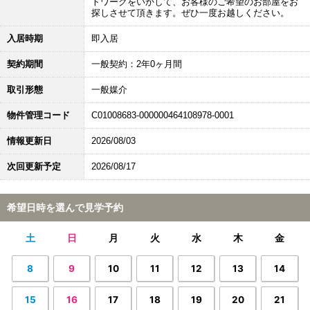
トワークをいかして、お客様のご希望のお部屋をお
探しさせて頂きます。ぜひ一度お越しください。
入居時期
即入居
契約期間
一般契約：2年0ヶ月間
取引形態
一般媒介
物件管理コード
C01008683-000000464108978-0001
情報更新日
2026/08/03
次回更新予定
2026/08/17
希望日時を選んで見学予約
土
日
月
火
水
木
金
8
9
10
11
12
13
14
15
16
17
18
19
20
21