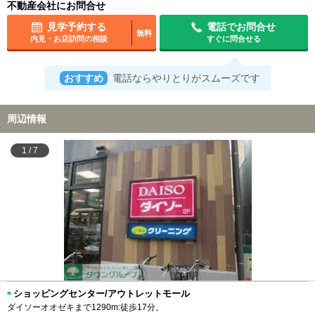
不動産会社にお問合せ
見学予約する
電話でお問合せ
無料
内見・お店訪問の相談
すぐに問合せる
おすすめ
電話ならやりとりがスムーズです
周辺情報
1
/
7
ショッピングセンター/アウトレットモール
ダイソーオオゼキまで1290m:徒歩17分。