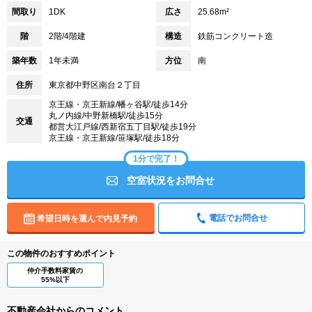
間取り
1DK
広さ
25.68m²
階
2階/4階建
構造
鉄筋コンクリート造
築年数
1年未満
方位
南
住所
東京都中野区南台２丁目
京王線・京王新線/幡ヶ谷駅/徒歩14分
丸ノ内線/中野新橋駅/徒歩15分
交通
都営大江戸線/西新宿五丁目駅/徒歩19分
京王線・京王新線/笹塚駅/徒歩18分
1分で完了！
空室状況をお問合せ
電話でお問合せ
希望日時を選んで内見予約
この物件のおすすめポイント
仲介手数料家賃の
55%以下
不動産会社からのコメント