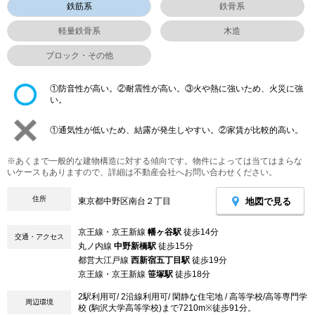
鉄筋系
鉄骨系
軽量鉄骨系
木造
ブロック・その他
①防音性が高い。②耐震性が高い。③火や熱に強いため、火災に強
い。
①通気性が低いため、結露が発生しやすい。②家賃が比較的高い。
※あくまで一般的な建物構造に対する傾向です。物件によっては当てはまらな
いケースもありますので、詳細は不動産会社へお問い合わせください。
住所
地図で見る
東京都中野区南台２丁目
京王線・京王新線
幡ヶ谷駅
徒歩14分
交通・アクセス
丸ノ内線
中野新橋駅
徒歩15分
都営大江戸線
西新宿五丁目駅
徒歩19分
京王線・京王新線
笹塚駅
徒歩18分
2駅利用可/ 2沿線利用可/ 閑静な住宅地 / 高等学校/高等専門学
周辺環境
校 (駒沢大学高等学校)まで7210m※徒歩91分。