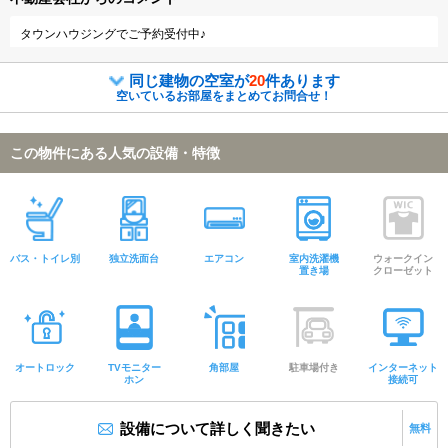
タウンハウジングでご予約受付中♪
同じ建物の空室が
20
件あります
空いているお部屋をまとめてお問合せ！
この物件にある人気の設備・特徴
バス・トイレ別
独立洗面台
エアコン
室内洗濯機
ウォークイン
置き場
クローゼット
オートロック
TVモニター
角部屋
駐車場付き
インターネット
ホン
接続可
設備について詳しく聞きたい
無料