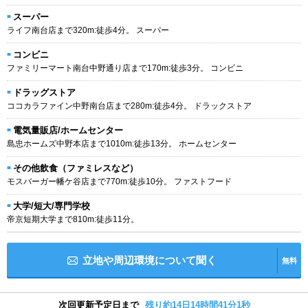
スーパー
ライフ南台店まで320m:徒歩4分。 スーパー
コンビニ
ファミリーマート南台中野通り店まで170m:徒歩3分。 コンビニ
ドラッグストア
ココカラファイン中野南台店まで280m:徒歩4分。 ドラックストア
電気量販店/ホームセンター
島忠ホームズ中野本店まで1010m:徒歩13分。 ホームセンター
その他飲食（ファミレスなど）
モスバーガー幡ケ谷店まで770m:徒歩10分。 ファストフード
大学/短大/専門学校
帝京短期大学まで810m:徒歩11分。
立地や周辺環境について聞く
無料
次回更新予定日まで
残り約14日14時間41分0秒