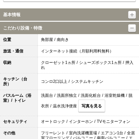
基本情報
こだわり設備・特徴
位置
角部屋 / 南向き
放送・通信
インターネット接続（月額利用料無料）
収納
クローゼット1ヵ所 / シューズボックス1ヵ所 / 押入
れ
キッチン（台
コンロ2口以上 / システムキッチン
所）
バスルーム（浴
洗面台 / 洗面所独立 / 洗面化粧台 / 浴室乾燥機 / 脱
室）/ トイレ
衣所 / 温水洗浄便座
写真を見る
セキュリティ
オートロック / インターホン / TVモニターフォン
その他
フリーレント / 室内洗濯機置場 / エアコン1台 / 全居
室フローリング / バルコニー / 南面バルコニー / エ