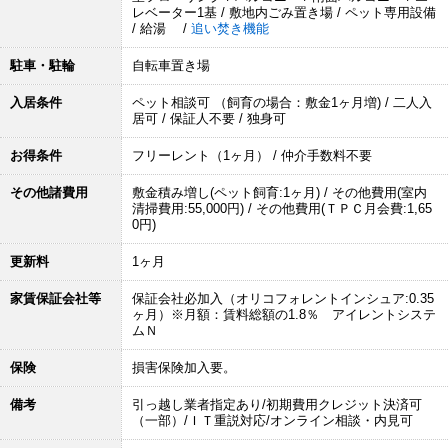
レベーター1基 / 敷地内ごみ置き場 / ペット専用設備
/ 給湯 /
追い焚き機能
駐車・駐輪
自転車置き場
入居条件
ペット相談可 （飼育の場合：敷金1ヶ月増) / 二人入
居可 / 保証人不要 / 独身可
お得条件
フリーレント（1ヶ月） / 仲介手数料不要
その他諸費用
敷金積み増し(ペット飼育:1ヶ月) / その他費用(室内
清掃費用:55,000円) / その他費用(ＴＰＣ月会費:1,65
0円)
更新料
1ヶ月
家賃保証会社等
保証会社必加入（オリコフォレントインシュア:0.35
ヶ月）※月額：賃料総額の1.8％ アイレントシステ
ムＮ
保険
損害保険加入要。
備考
引っ越し業者指定あり/初期費用クレジット決済可
（一部）/ＩＴ重説対応/オンライン相談・内見可