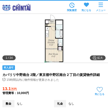
お部屋を探す
閲覧履歴
気になる
メニュー
沿線・駅から
住所から
家賃相場から
通勤通学時間から
物件特集から
拡大
1
/
34
不動産会社から
即入居可
TOP
カパリリ中野南台 2階／東京都中野区南台２丁目の賃貸物件詳細
15時間以内に物件情報が更新されました
13.1
万円
管理費等：10,000円
気になる
敷金
なし
礼金
なし