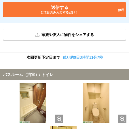
送信する
無料
2 項目のみ入力するだけ！
家族や友人に物件をシェアする
次回更新予定日まで
残り約9日3時間31分7秒
バスルーム（浴室）/ トイレ