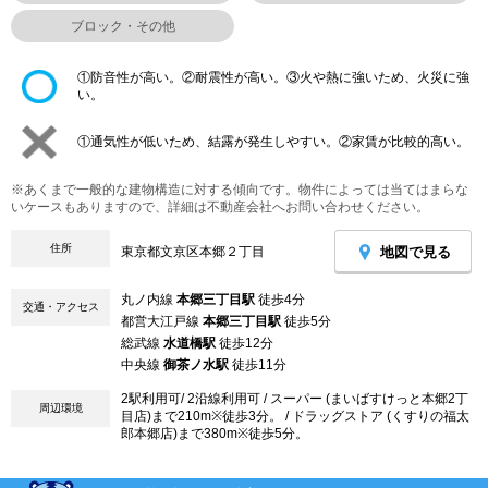
ブロック・その他
①防音性が高い。②耐震性が高い。③火や熱に強いため、火災に強
い。
①通気性が低いため、結露が発生しやすい。②家賃が比較的高い。
※あくまで一般的な建物構造に対する傾向です。物件によっては当てはまらな
いケースもありますので、詳細は不動産会社へお問い合わせください。
住所
地図で見る
東京都文京区本郷２丁目
丸ノ内線
本郷三丁目駅
徒歩4分
交通・アクセス
都営大江戸線
本郷三丁目駅
徒歩5分
総武線
水道橋駅
徒歩12分
中央線
御茶ノ水駅
徒歩11分
2駅利用可/ 2沿線利用可 / スーパー (まいばすけっと本郷2丁
周辺環境
目店)まで210m※徒歩3分。 / ドラッグストア (くすりの福太
郎本郷店)まで380m※徒歩5分。