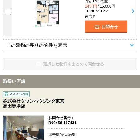
7階 0705号室
24万円
/ 15,000円
1LDK / 40.2㎡
南向き
お問合せ
この建物の残りの物件を表示
選択した物件をまとめて問合せる
取扱い店舗
株式会社タウンハウジング東京
高田馬場店
お問合せ番号：
R00458-167431
山手線/高田馬場