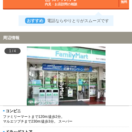
無料
内見・お店訪問の相談
おすすめ
電話ならやりとりがスムーズです
周辺情報
1
/
4
コンビニ
ファミリーマートまで120m:徒歩2分。
マルエツプチまで230m:徒歩3分。 スーパー
ドラッグストア