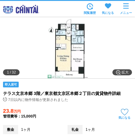
お部屋を探す
閲覧履歴
気になる
メニュー
沿線・駅から
住所から
家賃相場から
通勤通学時間から
物件特集から
拡大
1
/
32
不動産会社から
即入居可
TOP
テラス文京本郷 3階／東京都文京区本郷２丁目の賃貸物件詳細
7日以内に物件情報が更新されました
23.8
万円
管理費等：15,000円
気になる
敷金
1ヶ月
礼金
1ヶ月