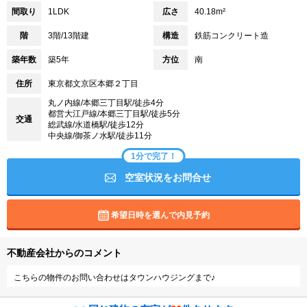
間取り
1LDK
広さ
40.18m²
階
3階/13階建
構造
鉄筋コンクリート造
築年数
築5年
方位
南
住所
東京都文京区本郷２丁目
丸ノ内線/本郷三丁目駅/徒歩4分
都営大江戸線/本郷三丁目駅/徒歩5分
交通
総武線/水道橋駅/徒歩12分
中央線/御茶ノ水駅/徒歩11分
1分で完了！
空室状況をお問合せ
希望日時を選んで内見予約
不動産会社からのコメント
こちらの物件のお問い合わせはタウンハウジングまで♪