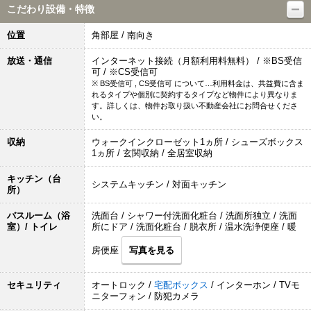
こだわり設備・特徴
位置
角部屋 / 南向き
放送・通信
インターネット接続（月額利用料無料） / ※BS受信
可 / ※CS受信可
※ BS受信可 , CS受信可 について…利用料金は、共益費に含ま
れるタイプや個別に契約するタイプなど物件により異なりま
す。詳しくは、物件お取り扱い不動産会社にお問合せくださ
い。
収納
ウォークインクローゼット1ヵ所 / シューズボックス
1ヵ所 / 玄関収納 / 全居室収納
キッチン（台
システムキッチン / 対面キッチン
所）
バスルーム（浴
洗面台 / シャワー付洗面化粧台 / 洗面所独立 / 洗面
室）/ トイレ
所にドア / 洗面化粧台 / 脱衣所 / 温水洗浄便座 / 暖
房便座
写真を見る
セキュリティ
オートロック /
宅配ボックス
/ インターホン / TVモ
ニターフォン / 防犯カメラ