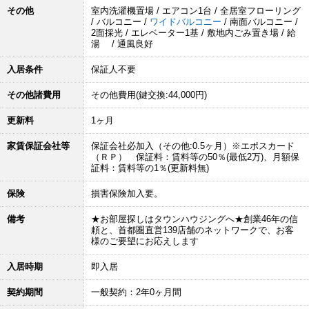
その他
室内洗濯機置場 / エアコン1台 / 全居室フローリング
/ バルコニー /
ワイドバルコニー
/ 南面バルコニー /
2面採光 / エレベーター1基 / 敷地内ごみ置き場 / 給
湯 / 通風良好
入居条件
保証人不要
その他諸費用
その他費用(鍵交換:44,000円)
更新料
1ヶ月
家賃保証会社等
保証会社必加入（その他:0.5ヶ月）※エポスカード
（ＲＰ） 保証料：賃料等の50％(最低2万)、月額保
証料：賃料等の1％(更新料無)
保険
損害保険加入要。
備考
★お部屋探しはタウンハウジングへ★創業46年の信
頼と、首都圏直営139店舗のネットワークで、お客
様のご要望にお応えします
入居時期
即入居
契約期間
一般契約：2年0ヶ月間