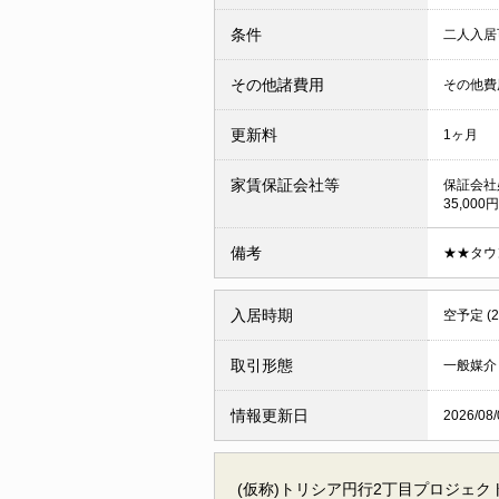
条件
二人入
その他諸費用
その他費用
更新料
1ヶ月
家賃保証会社等
保証会社
35,00
備考
★★タウ
入居時期
空予定 (
取引形態
一般媒介
情報更新日
2026/08/
(仮称)トリシア円行2丁目プロジェク