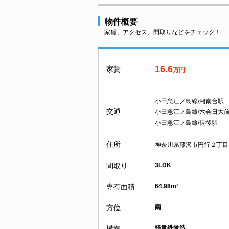
物件概要
家賃、アクセス、間取りなどをチェック！
16.6
家賃
万円
小田急江ノ島線/湘南台駅
交通
小田急江ノ島線/六会日大
小田急江ノ島線/長後駅
住所
神奈川県藤沢市円行２丁目
間取り
3LDK
専有面積
64.98m²
方位
南
構造
軽量鉄骨造