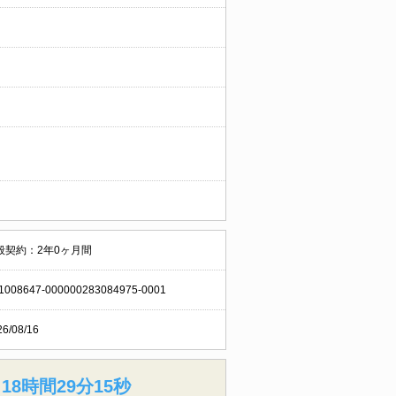
般契約：2年0ヶ月間
1008647-000000283084975-0001
26/08/16
18時間29分14秒