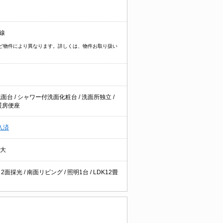
線
イプなど物件により異なります。詳しくは、物件お取り扱い
洗面台
/
シャワー付洗面化粧台
/
洗面所独立
/
暖房便座
入済
短大
/
2面採光
/
南面リビング
/
照明1台
/
LDK12畳