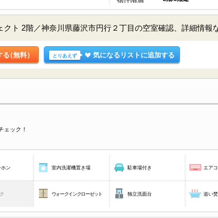
ジェクト 2階／神奈川県藤沢市円行２丁目の空室確認、詳細情
する
（無料）
気になるリストに追加する
とりあえず
チェック！
ーホン
室内洗濯機置き場
駐車場付き
エア
ク
ウォークインクローゼット
独立洗面台
追い