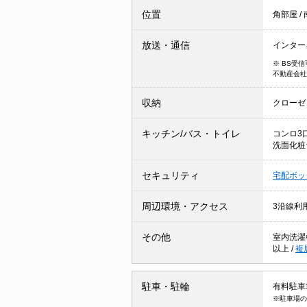
位置
角部屋
/
放送・通信
インター
※ BS受
不動産会社
収納
クローゼ
キッチン/バス・トイレ
コンロ3
洗面化
セキュリティ
宅配ボッ
周辺環境・アクセス
3沿線利
その他
室内洗濯
以上
/
複
駐車・駐輪
有料駐車場
※駐車場の