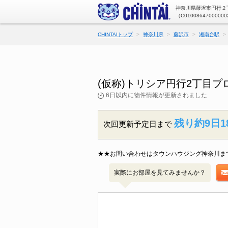
神奈川県藤沢市円行２丁
（C01008647000000
CHINTAIトップ
神奈川県
藤沢市
湘南台駅
(仮称)トリシア円行2丁目
6日以内に物件情報が更新されました
残り約9日1
次回更新予定日まで
★★お問い合わせはタウンハウジング神奈川ま
実際にお部屋を見てみませんか？