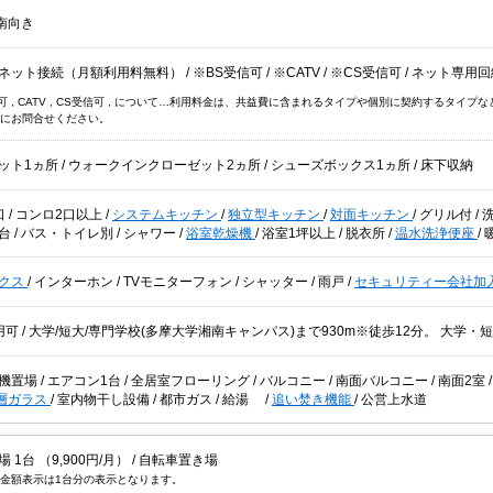
南向き
ネット接続（月額利用料無料）
/
※BS受信可
/
※CATV
/
※CS受信可
/
ネット専用回
信可 , CATV , CS受信可 , について…利用料金は、共益費に含まれるタイプや個別に契約するタ
にお問合せください。
ット1ヵ所
/
ウォークインクローゼット2ヵ所
/
シューズボックス1ヵ所
/
床下収納
口
/
コンロ2口以上
/
システムキッチン
/
独立型キッチン
/
対面キッチン
/
グリル付
/
粧台
/
バス・トイレ別
/
シャワー
/
浴室乾燥機
/
浴室1坪以上
/
脱衣所
/
温水洗浄便座
/
クス
/
インターホン
/
TVモニターフォン
/
シャッター
/
雨戸
/
セキュリティー会社加
用可
/ 大学/短大/専門学校(多摩大学湘南キャンパス)まで930m※徒歩12分。 大学・
機置場
/
エアコン1台
/
全居室フローリング
/
バルコニー
/
南面バルコニー
/
南面2室
層ガラス
/
室内物干し設備
/
都市ガス
/
給湯
/
追い焚き機能
/
公営上水道
 1台 （9,900円/月） /
自転車置き場
金額表示は1台分の表示となります。