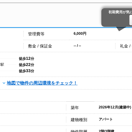
初期費用が気
管理費等
6,000円
敷金 / 保証金
礼金 /
-- / --
12
徒歩
分
22
前駅
徒歩
分
33
徒歩
分
地図で物件の周辺環境をチェック！
築年
2026年12月(建築中)
建物種別
アパート
物件階層
2階/3階建