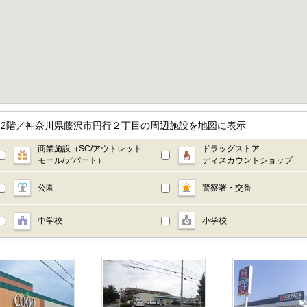
ト 2階／神奈川県藤沢市円行２丁目の周辺施設を地図に表示
商業施設（SC/アウトレット
ドラッグストア
モール/デパート）
ディスカウントショップ
公園
警察署・交番
中学校
小学校