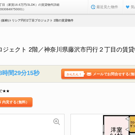
目（家賃16.6万円/3LDK）の賃貸物件詳細
最近見た物件
気
2830849750001）
(仮称)トリシア円行2丁目プロジェクト 2階の賃貸物件
プロジェクト 2階／神奈川県藤沢市円行２丁目の賃
8時間29分14秒
メールでお問合せする
（無
かんたん！
で★★
内見する
（無料）