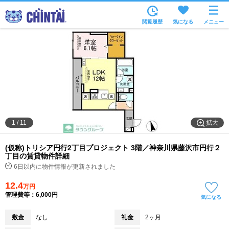
お部屋を探す
閲覧履歴
気になる
メニュー
沿線・駅から
住所から
家賃相場から
通勤通学時間から
物件特集から
拡大
1
/
11
不動産会社から
(仮称)トリシア円行2丁目プロジェクト 3階／神奈川県藤沢市円行２
TOP
丁目の賃貸物件詳細
6日以内に物件情報が更新されました
12.4
万円
管理費等：6,000円
気になる
敷金
なし
礼金
2ヶ月