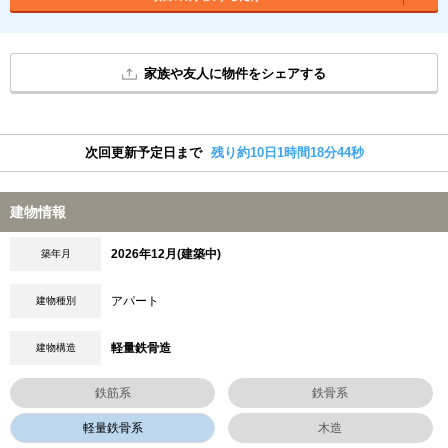
家族や友人に物件をシェアする
次回更新予定日まで
残り約10日1時間18分43秒
建物情報
2026年12月(建築中)
築年月
アパート
建物種別
軽量鉄骨造
建物構造
鉄筋系
鉄骨系
軽量鉄骨系
木造