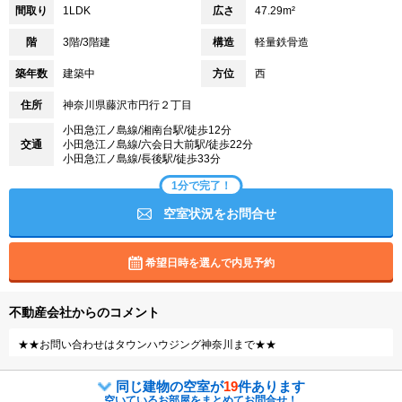
間取り
1LDK
広さ
47.29m²
階
3階/3階建
構造
軽量鉄骨造
築年数
建築中
方位
西
住所
神奈川県藤沢市円行２丁目
小田急江ノ島線/湘南台駅/徒歩12分
交通
小田急江ノ島線/六会日大前駅/徒歩22分
小田急江ノ島線/長後駅/徒歩33分
1分で完了！
空室状況をお問合せ
希望日時を選んで内見予約
不動産会社からのコメント
★★お問い合わせはタウンハウジング神奈川まで★★
同じ建物の空室が
19
件あります
空いているお部屋をまとめてお問合せ！