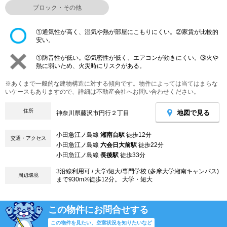
ブロック・その他
①通気性が高く、湿気や熱が部屋にこもりにくい。②家賃が比較的
安い。
①防音性が低い。②気密性が低く、エアコンが効きにくい。③火や
熱に弱いため、火災時にリスクがある。
※あくまで一般的な建物構造に対する傾向です。物件によっては当てはまらな
いケースもありますので、詳細は不動産会社へお問い合わせください。
住所
地図で見る
神奈川県藤沢市円行２丁目
小田急江ノ島線
湘南台駅
徒歩12分
交通・アクセス
小田急江ノ島線
六会日大前駅
徒歩22分
小田急江ノ島線
長後駅
徒歩33分
3沿線利用可 / 大学/短大/専門学校 (多摩大学湘南キャンパス)
周辺環境
まで930m※徒歩12分。 大学・短大
この物件にお問合せする
この物件を見たい、空室状況を知りたいなど