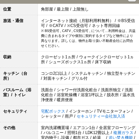
位置
角部屋 / 最上階 / 上階無し
放送・通信
インターネット接続（月額利用料無料） / ※BS受信
可 / ※CATV / ※CS受信可 / ネット専用回線
※ BS受信可 , CATV , CS受信可 , について…利用料金は、共益
費に含まれるタイプや個別に契約するタイプなど物件により
異なります。詳しくは、物件お取り扱い不動産会社にお問合
せください。
収納
クローゼット1ヵ所 / ウォークインクローゼット1ヵ
所 / シューズボックス1ヵ所 / 床下収納
キッチン（台
コンロ2口以上 / システムキッチン / 独立型キッチン
所）
/ 対面キッチン / グリル付
バスルーム（浴
洗面台 / シャワー付洗面化粧台 / 洗面所独立 / 洗面
室）/ トイレ
化粧台 / 浴室乾燥機 / 浴室1坪以上 / 脱衣所 / 温水洗
浄便座 / 暖房便座
セキュリティ
宅配ボックス
/ インターホン / TVモニターフォン /
シャッター / 雨戸 /
セキュリティー会社加入済
その他
室内洗濯機置場 / エアコン1台 / 全居室フローリング
/ バルコニー / 照明1台 / LDK12畳以上 /
複層ガラス
/
室内物干し設備 / 都市ガス / 給湯 /
追い焚き機能
/