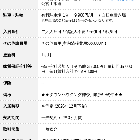
公営上水道
駐車・駐輪
有料駐車場 1台 （9,900円/月） / 自転車置き場
※駐車場の金額表示は1台分の表示となります。
入居条件
二人入居可 / 保証人不要 / 子供可 / 独身可
その他諸費用
その他費用(室内清掃費用:88,000円)
更新料
1ヶ月
家賃保証会社等
保証会社必加入（その他:35,000円）※初回35,000
円 毎月賃料合計の1％+800円
保険
--
備考
★★タウンハウジング神奈川取扱い物件★★
入居時期
空予定 (2026年12月下旬)
契約期間
一般契約：2年0ヶ月間
取引形態
一般媒介