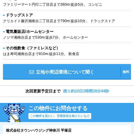
ファミリーマート円行二丁目店まで360m:徒歩5分。 コンビニ
ドラッグストア
クリエイト藤沢湘南台二丁目店まで790m:徒歩10分。 ドラックストア
電気量販店/ホームセンター
ノジマ湘南台店まで530m:徒歩7分。 ホームセンター
その他飲食（ファミレスなど）
はま寿司湘南台店まで810m:徒歩11分。 飲食店
立地や周辺環境について聞く
無料
次回更新予定日まで
残り約10日1時間18分43秒
この物件にお問合せする
この物件を見たい、空室状況を知りたいなど
株式会社タウンハウジング神奈川 平塚店