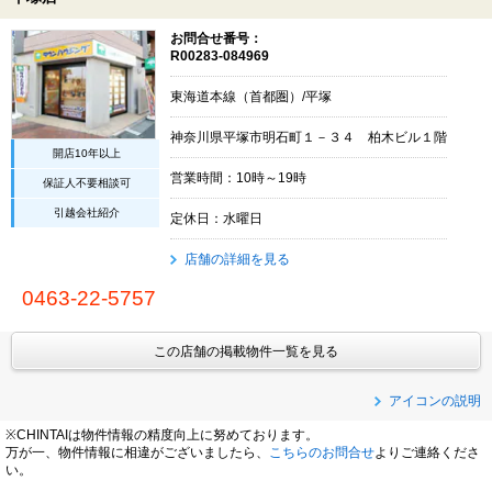
お問合せ番号：
R00283-084969
東海道本線（首都圏）/平塚
神奈川県平塚市明石町１－３４ 柏木ビル１階
開店10年以上
営業時間：10時～19時
保証人不要相談可
引越会社紹介
定休日：水曜日
店舗の詳細を見る
0463-22-5757
この店舗の掲載物件一覧を見る
アイコンの説明
※CHINTAIは物件情報の精度向上に努めております。
万が一、物件情報に相違がございましたら、
こちらのお問合せ
よりご連絡くださ
い。