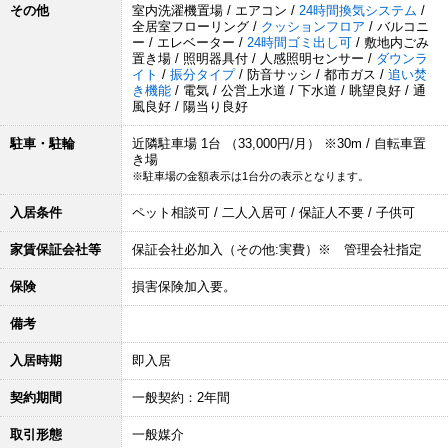
その他
室内洗濯機置場 / エアコン /
24時間換気システム
/
全居室フローリング /
クッションフロア
/ バルコニ
ー / エレベーター /
24時間ゴミ出し可
/ 敷地内ごみ
置き場 / 照明器具付 / 人感照明センサー /
ダウンラ
イト
/
振分タイプ
/ 防音サッシ / 都市ガス /
追い焚
き機能
/ 電気 / 公営上水道 / 下水道 / 眺望良好 / 通
風良好 / 陽当り良好
駐車・駐輪
近隣駐車場 1台 （33,000円/月） ※30m / 自転車置
き場
※駐車場の金額表示は1台分の表示となります。
入居条件
ペット相談可 / 二人入居可 / 保証人不要 / 子供可
家賃保証会社等
保証会社必加入（その他:実費）※ 管理会社指定
保険
損害保険加入要。
備考
入居時期
即入居
契約期間
一般契約：2年間
取引形態
一般媒介