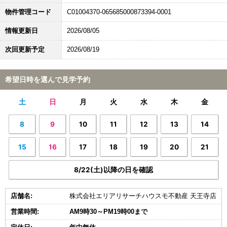
物件管理コード
C01004370-065685000873394-0001
情報更新日
2026/08/05
次回更新予定
2026/08/19
希望日時を選んで見学予約
土
日
月
火
水
木
金
8
9
10
11
12
13
14
15
16
17
18
19
20
21
8/22(土)以降の日を確認
店舗名:
株式会社エリアリサーチハウスモ不動産 天王寺店
営業時間:
AM9時30～PM19時00まで