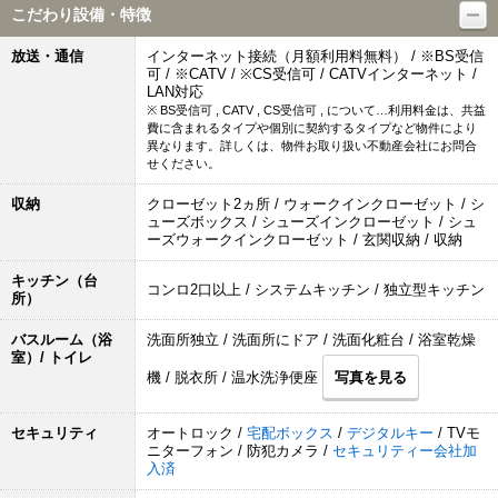
こだわり設備・特徴
放送・通信
インターネット接続（月額利用料無料） / ※BS受信
可 / ※CATV / ※CS受信可 / CATVインターネット /
LAN対応
※ BS受信可 , CATV , CS受信可 , について…利用料金は、共益
費に含まれるタイプや個別に契約するタイプなど物件により
異なります。詳しくは、物件お取り扱い不動産会社にお問合
せください。
収納
クローゼット2ヵ所 / ウォークインクローゼット / シ
ューズボックス / シューズインクローゼット / シュ
ーズウォークインクローゼット / 玄関収納 / 収納
キッチン（台
コンロ2口以上 / システムキッチン / 独立型キッチン
所）
バスルーム（浴
洗面所独立 / 洗面所にドア / 洗面化粧台 / 浴室乾燥
室）/ トイレ
機 / 脱衣所 / 温水洗浄便座
写真を見る
セキュリティ
オートロック /
宅配ボックス
/
デジタルキー
/ TVモ
ニターフォン / 防犯カメラ /
セキュリティー会社加
入済