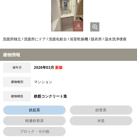
洗面所独立 / 洗面所にドア / 洗面化粧台 / 浴室乾燥機 / 脱衣所 / 温水洗浄便座
建物情報
2026年03月
新築
築年月
マンション
建物種別
鉄筋コンクリート造
建物構造
鉄筋系
鉄骨系
軽量鉄骨系
木造
ブロック・その他