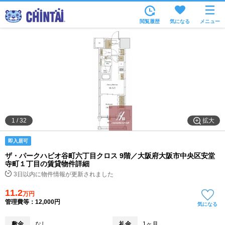
お部屋を探す
閲覧履歴
気になる
メニュー
沿線・駅から
住所から
家賃相場から
通勤通学時間から
物件特集から
拡大
1
/
32
不動産会社から
即入居可
TOP
ザ・パークハビオ谷町六丁目クロス 9階／大阪府大阪市中央区安堂
寺町１丁目の賃貸物件詳細
3日以内に物件情報が更新されました
11.2
万円
管理費等：12,000円
気になる
敷金
なし
礼金
1ヶ月