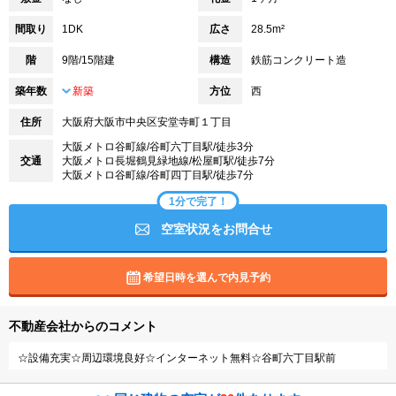
間取り
1DK
広さ
28.5m²
階
9階/15階建
構造
鉄筋コンクリート造
築年数
新築
方位
西
住所
大阪府大阪市中央区安堂寺町１丁目
大阪メトロ谷町線/谷町六丁目駅/徒歩3分
交通
大阪メトロ長堀鶴見緑地線/松屋町駅/徒歩7分
大阪メトロ谷町線/谷町四丁目駅/徒歩7分
1分で完了！
空室状況をお問合せ
希望日時を選んで内見予約
不動産会社からのコメント
☆設備充実☆周辺環境良好☆インターネット無料☆谷町六丁目駅前