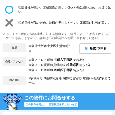
①防音性が高い。②耐震性が高い。③火や熱に強いため、火災に強
い。
①通気性が低いため、結露が発生しやすい。②家賃が比較的高い。
※あくまで一般的な建物構造に対する傾向です。物件によっては当てはまらな
いケースもありますので、詳細は不動産会社へお問い合わせください。
大阪府大阪市中央区安堂寺町１丁
住所
地図で見る
目
大阪メトロ谷町線
谷町六丁目駅
徒歩3分
交通・アクセス
大阪メトロ長堀鶴見緑地線
松屋町駅
徒歩7分
大阪メトロ谷町線
谷町四丁目駅
徒歩7分
2駅利用可/ 3沿線利用可/ 閑静な住宅地/ 駅前/ 平坦地/ 駅まで
周辺環境
平坦
この物件にお問合せする
この物件を見たい、空室状況を知りたいなど