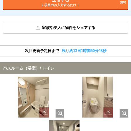
無料
2 項目のみ入力するだけ！
家族や友人に物件をシェアする
次回更新予定日まで
残り約13日1時間50分47秒
バスルーム（浴室）/ トイレ