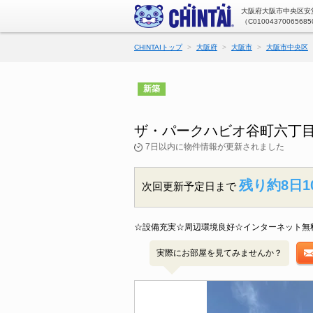
大阪府大阪市中央区安堂
（C01004370065685
CHINTAIトップ
大阪府
大阪市
大阪市中央区
新築
ザ・パークハビオ谷町六丁目
7日以内に物件情報が更新されました
残り約8日1
次回更新予定日まで
☆設備充実☆周辺環境良好☆インターネット無
実際にお部屋を見てみませんか？