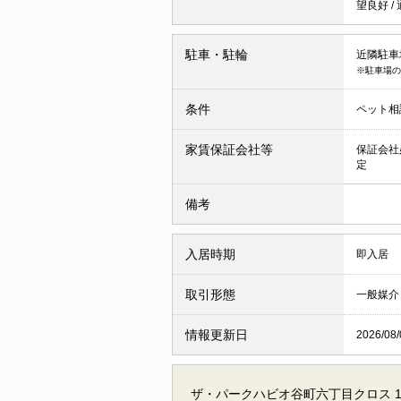
望良好
/
駐車・駐輪
近隣駐車場 
※駐車場の
条件
ペット相
家賃保証会社等
保証会社
定
備考
入居時期
即入居
取引形態
一般媒介
情報更新日
2026/08/
ザ・パークハビオ谷町六丁目クロス 