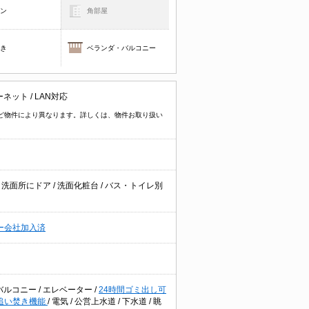
コン
角部屋
焚き
ベランダ・バルコニー
ターネット
/
LAN対応
イプなど物件により異なります。詳しくは、物件お取り扱い
/
洗面所にドア
/
洗面化粧台
/
バス・トイレ別
ー会社加入済
バルコニー
/
エレベーター
/
24時間ゴミ出し可
追い焚き機能
/
電気
/
公営上水道
/
下水道
/
眺