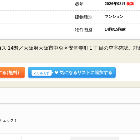
築年
2026年03月
新築
建物種別
マンション
物件階層
14階/15階建
ス 14階／大阪府大阪市中央区安堂寺町１丁目の空室確認、
する
（無料）
気になるリストに追加する
とりあえず
チェック！