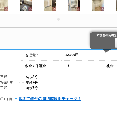
初期費用が気
管理費等
12,000円
敷金 / 保証金
礼金 /
-- / --
3
丁目駅
徒歩
分
7
/松屋町駅
徒歩
分
7
丁目駅
徒歩
分
地図で物件の周辺環境をチェック！
町１丁目