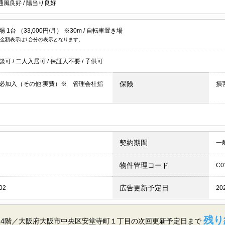
通風良好
/
陽当り良好
1台 （33,000円/月） ※30m /
自転車置き場
金額表示は1台分の表示となります。
談可
/
二人入居可
/
保証人不要
/
子供可
保険
必加入（その他:実費）※ 管理会社指
損
契約期間
一
物件管理コード
C0
広告更新予定日
02
20
残り
14階／大阪府大阪市中央区安堂寺町１丁目の
次回更新予定日まで