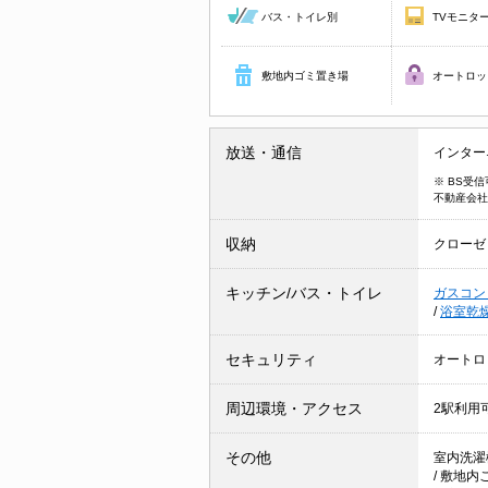
バス・トイレ別
TVモニタ
敷地内ゴミ置き場
オートロッ
放送・通信
インター
※ BS受
不動産会社
収納
クローゼ
キッチン/バス・トイレ
ガスコン
/
浴室乾
セキュリティ
オートロ
周辺環境・アクセス
2駅利用
その他
室内洗濯
/
敷地内