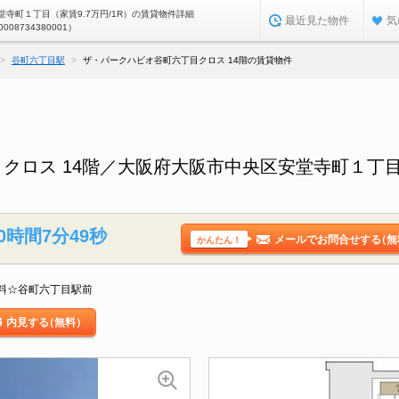
寺町１丁目（家賃9.7万円/1R）の賃貸物件詳細
最近見た物件
気
0008734380001）
谷町六丁目駅
ザ・パークハビオ谷町六丁目クロス 14階の賃貸物件
クロス 14階／大阪府大阪市中央区安堂寺町１丁
0時間7分48秒
メールでお問合せする
（無
かんたん！
料☆谷町六丁目駅前
内見する
（無料）