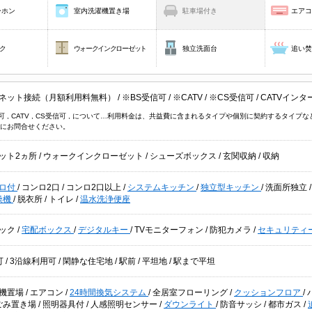
ーホン
室内洗濯機置き場
駐車場付き
エア
ク
ウォークインクローゼット
独立洗面台
追い
ネット接続（月額利用料無料）
/
※BS受信可
/
※CATV
/
※CS受信可
/
CATVイン
信可 , CATV , CS受信可 , について…利用料金は、共益費に含まれるタイプや個別に契約するタ
にお問合せください。
ット2ヵ所
/
ウォークインクローゼット
/
シューズボックス
/
玄関収納
/
収納
ロ付
/
コンロ2口
/
コンロ2口以上
/
システムキッチン
/
独立型キッチン
/
洗面所独立
燥機
/
脱衣所
/
トイレ
/
温水洗浄便座
ック
/
宅配ボックス
/
デジタルキー
/
TVモニターフォン
/
防犯カメラ
/
セキュリティ
可
/
3沿線利用可
/
閑静な住宅地
/
駅前
/
平坦地
/
駅まで平坦
機置場
/
エアコン
/
24時間換気システム
/
全居室フローリング
/
クッションフロア
/
ごみ置き場
/
照明器具付
/
人感照明センサー
/
ダウンライト
/
防音サッシ
/
都市ガス
/