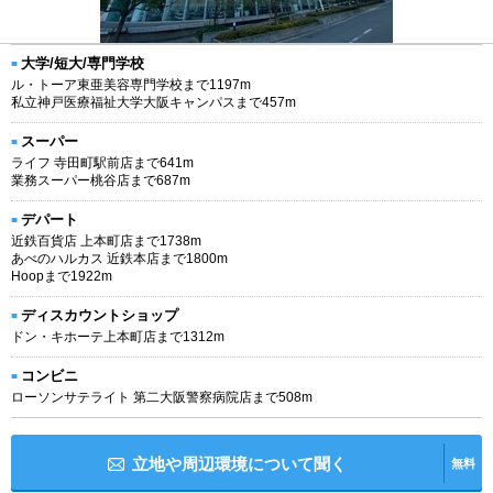
大学/短大/専門学校
ル・トーア東亜美容専門学校まで1197m
私立神戸医療福祉大学大阪キャンパスまで457m
スーパー
ライフ 寺田町駅前店まで641m
業務スーパー桃谷店まで687m
デパート
近鉄百貨店 上本町店まで1738m
あべのハルカス 近鉄本店まで1800m
Hoopまで1922m
ディスカウントショップ
ドン・キホーテ上本町店まで1312m
コンビニ
ローソンサテライト 第二大阪警察病院店まで508m
立地や周辺環境について聞く
無料