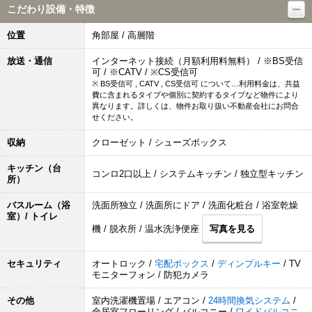
こだわり設備・特徴
位置
角部屋 / 高層階
放送・通信
インターネット接続（月額利用料無料） / ※BS受信
可 / ※CATV / ※CS受信可
※ BS受信可 , CATV , CS受信可 について…利用料金は、共益
費に含まれるタイプや個別に契約するタイプなど物件により
異なります。詳しくは、物件お取り扱い不動産会社にお問合
せください。
収納
クローゼット / シューズボックス
キッチン（台
コンロ2口以上 / システムキッチン / 独立型キッチン
所）
バスルーム（浴
洗面所独立 / 洗面所にドア / 洗面化粧台 / 浴室乾燥
室）/ トイレ
機 / 脱衣所 / 温水洗浄便座
写真を見る
セキュリティ
オートロック /
宅配ボックス
/
ディンプルキー
/ TV
モニターフォン / 防犯カメラ
その他
室内洗濯機置場 / エアコン /
24時間換気システム
/
全居室フローリング / バルコニー /
ワイドバルコニ