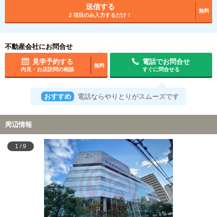
送信する
無料
2 項目のみ入力するだけ！
不動産会社にお問合せ
見学予約する
電話でお問合せ
無料
内見・お店訪問の相談
すぐに問合せる
おすすめ
電話ならやりとりがスムーズです
周辺情報
1
/
9