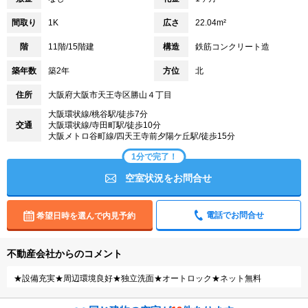
間取り
1K
広さ
22.04m²
階
11階/15階建
構造
鉄筋コンクリート造
築年数
築2年
方位
北
住所
大阪府大阪市天王寺区勝山４丁目
大阪環状線/桃谷駅/徒歩7分
交通
大阪環状線/寺田町駅/徒歩10分
大阪メトロ谷町線/四天王寺前夕陽ケ丘駅/徒歩15分
1分で完了！
空室状況をお問合せ
電話でお問合せ
希望日時を選んで内見予約
不動産会社からのコメント
★設備充実★周辺環境良好★独立洗面★オートロック★ネット無料