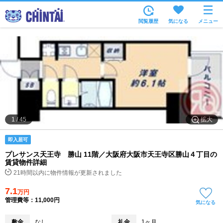
お部屋を探す
閲覧履歴
気になる
メニュー
沿線・駅から
住所から
家賃相場から
通勤通学時間から
物件特集から
拡大
1
/
45
不動産会社から
即入居可
TOP
プレサンス天王寺 勝山 11階／大阪府大阪市天王寺区勝山４丁目の
賃貸物件詳細
21時間以内に物件情報が更新されました
7.1
万円
管理費等：11,000円
気になる
敷金
なし
礼金
1ヶ月