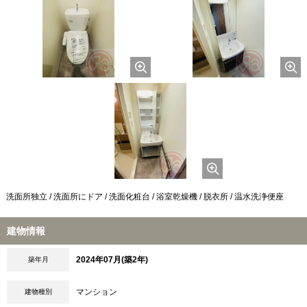
洗面所独立 / 洗面所にドア / 洗面化粧台 / 浴室乾燥機 / 脱衣所 / 温水洗浄便座
建物情報
2024年07月(築2年)
築年月
マンション
建物種別