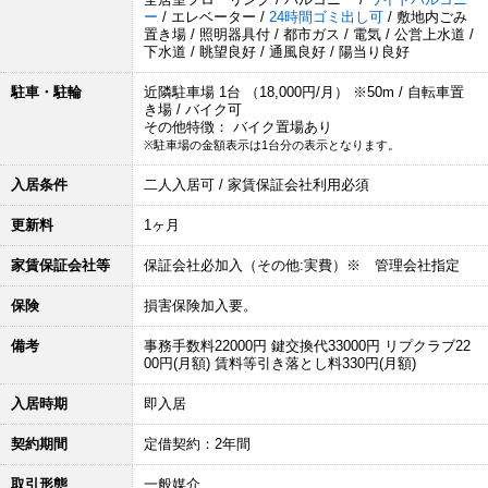
ー
/ エレベーター /
24時間ゴミ出し可
/ 敷地内ごみ
置き場 / 照明器具付 / 都市ガス / 電気 / 公営上水道 /
下水道 / 眺望良好 / 通風良好 / 陽当り良好
駐車・駐輪
近隣駐車場 1台 （18,000円/月） ※50m / 自転車置
き場 / バイク可
その他特徴： バイク置場あり
※駐車場の金額表示は1台分の表示となります。
入居条件
二人入居可 / 家賃保証会社利用必須
更新料
1ヶ月
家賃保証会社等
保証会社必加入（その他:実費）※ 管理会社指定
保険
損害保険加入要。
備考
事務手数料22000円 鍵交換代33000円 リプクラブ22
00円(月額) 賃料等引き落とし料330円(月額)
入居時期
即入居
契約期間
定借契約：2年間
取引形態
一般媒介