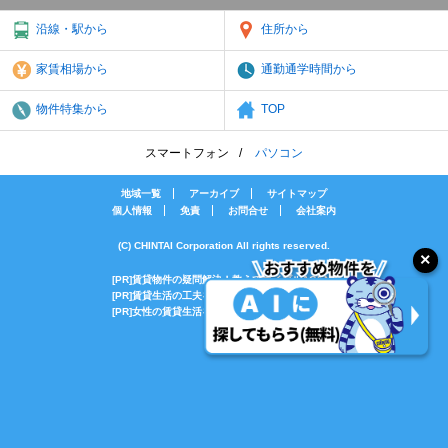
沿線・駅から
住所から
家賃相場から
通勤通学時間から
物件特集から
TOP
スマートフォン
パソコン
地域一覧
アーカイブ
サイトマップ
個人情報
免責
お問合せ
会社案内
(C) CHINTAI Corporation All rights reserved.
[PR]賃貸物件の疑問解決！教えてエイブルAGENT
[PR]賃貸生活の工夫を紹介！CHINTAI情報局
[PR]女性の賃貸生活を応援！Woman.CHINTAI