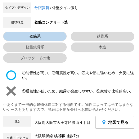
分譲賃貸
/ 外壁タイル張り
タイプ・デザイン
鉄筋コンクリート造
建物構造
鉄筋系
鉄骨系
軽量鉄骨系
木造
ブロック・その他
①防音性が高い。②耐震性が高い。③火や熱に強いため、火災に強
い。
①通気性が低いため、結露が発生しやすい。②家賃が比較的高い。
※あくまで一般的な建物構造に対する傾向です。物件によっては当てはまらな
いケースもありますので、詳細は不動産会社へお問い合わせください。
住所
地図で見る
大阪府大阪市天王寺区勝山４丁目
大阪環状線
桃谷駅
徒歩7分
交通・アクセス