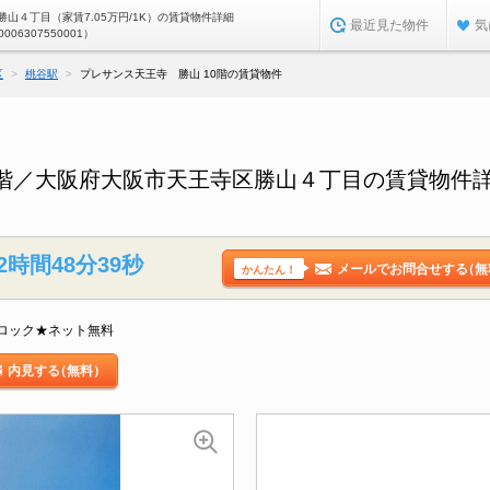
山４丁目（家賃7.05万円/1K）の賃貸物件詳細
最近見た物件
気
0006307550001）
区
桃谷駅
プレサンス天王寺 勝山 10階の賃貸物件
0階／大阪府大阪市天王寺区勝山４丁目の賃貸物件
2時間48分38秒
メールでお問合せする
（無
かんたん！
ロック★ネット無料
内見する
（無料）