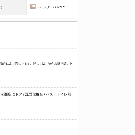
焚き
ベランダ・バルコニー
プなど物件により異なります。詳しくは、物件お取り扱い不
/
洗面所にドア
/
洗面化粧台
/
バス・トイレ別