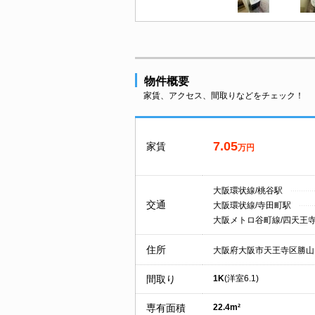
物件概要
家賃、アクセス、間取りなどをチェック！
7.05
家賃
万円
大阪環状線/桃谷駅
交通
大阪環状線/寺田町駅
大阪メトロ谷町線/四天王
住所
大阪府大阪市天王寺区勝山
間取り
1K
(洋室6.1)
専有面積
22.4m²