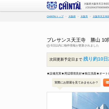
大阪府大阪市天王寺区勝
（C01004370065685
CHINTAIトップ
大阪府
大阪市
大阪市天王寺
プレサンス天王寺 勝山 1
6日以内に物件情報が更新されました
残り約10日
次回更新予定日まで
★設備充実★周辺環境良好★独立洗面★オート
実際にお部屋を見てみませんか？