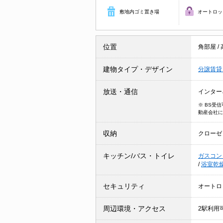
敷地内ゴミ置き場
オートロッ
位置
角部屋
/
建物タイプ・デザイン
分譲賃
放送・通信
インター
※ BS受
動産会社に
収納
クローゼ
キッチン/バス・トイレ
ガスコン
/
浴室乾
セキュリティ
オートロ
周辺環境・アクセス
2駅利用