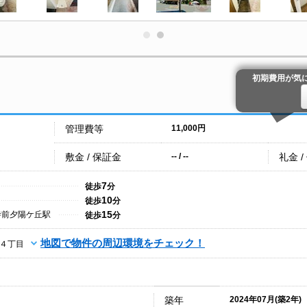
初期費用が気
管理費等
11,000円
敷金 / 保証金
礼金 /
-- / --
7
徒歩
分
10
徒歩
分
15
寺前夕陽ケ丘駅
徒歩
分
地図で物件の周辺環境をチェック！
４丁目
築年
2024年07月(築2年)