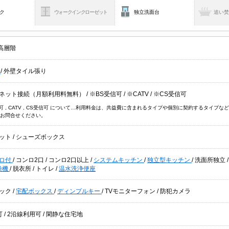
ク
ウォークインクローゼット
独立洗面台
追い
高層階
貸
/
外壁タイル張り
ネット接続（月額利用料無料）
/
※BS受信可
/
※CATV
/
※CS受信可
信可 , CATV , CS受信可 について…利用料金は、共益費に含まれるタイプや個別に契約するタイ
お問合せください。
ット
/
シューズボックス
ロ付
/
コンロ2口
/
コンロ2口以上
/
システムキッチン
/
独立型キッチン
/
洗面所独立
燥機
/
脱衣所
/
トイレ
/
温水洗浄便座
ック
/
宅配ボックス
/
ディンプルキー
/
TVモニターフォン
/
防犯カメラ
可
/
2沿線利用可
/
閑静な住宅地