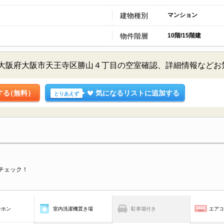
建物種別
マンション
物件階層
10階/15階建
／大阪府大阪市天王寺区勝山４丁目の空室確認、詳細情報など
する
（無料）
気になるリストに追加する
とりあえず
チェック！
ーホン
室内洗濯機置き場
駐車場付き
エア