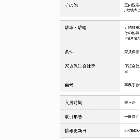
その他
室内洗濯
/
敷地内
駐車・駐輪
近隣駐車場 
その他特
※駐車場の
条件
家賃保証
家賃保証会社等
保証会社
定
備考
事務手数料
入居時期
即入居
取引形態
一般媒介
情報更新日
2026/08/