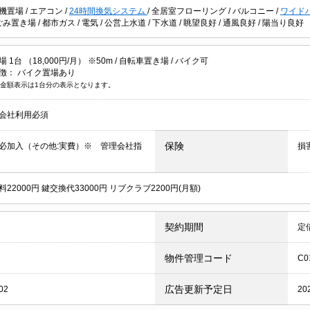
機置場
/
エアコン
/
24時間換気システム
/
全居室フローリング
/
バルコニー
/
ワイド
ごみ置き場
/
都市ガス
/
電気
/
公営上水道
/
下水道
/
眺望良好
/
通風良好
/
陽当り良好
1台 （18,000円/月） ※50m /
自転車置き場
/
バイク可
徴：
バイク置場あり
金額表示は1台分の表示となります。
会社利用必須
保険
必加入（その他:実費）※ 管理会社指
損
22000円 鍵交換代33000円 リブクラブ2200円(月額)
契約期間
定
物件管理コード
C0
広告更新予定日
02
20