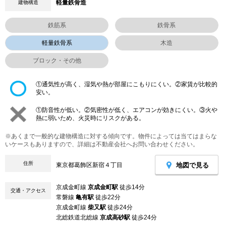
軽量鉄骨造
建物構造
鉄筋系
鉄骨系
軽量鉄骨系
木造
ブロック・その他
①通気性が高く、湿気や熱が部屋にこもりにくい。②家賃が比較的
安い。
①防音性が低い。②気密性が低く、エアコンが効きにくい。③火や
熱に弱いため、火災時にリスクがある。
※あくまで一般的な建物構造に対する傾向です。物件によっては当てはまらな
いケースもありますので、詳細は不動産会社へお問い合わせください。
住所
地図で見る
東京都葛飾区新宿４丁目
京成金町線
京成金町駅
徒歩14分
交通・アクセス
常磐線
亀有駅
徒歩22分
京成金町線
柴又駅
徒歩24分
北総鉄道北総線
京成高砂駅
徒歩24分