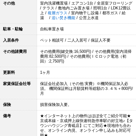
その他
室内洗濯機置場 / エアコン1台 / 全居室フローリング
/ テラス / 敷地内ごみ置き場 / 照明1台 / LDK12畳以
上 /
複層ガラス
/ 室内物干し設備 / 都市ガス / 給
湯 /
追い焚き機能
/ 公営上水道
駐車・駐輪
自転車置き場
入居条件
ペット相談可 / 二人入居可 / 保証人不要
その他諸費用
その他費用(鍵交換:16,500円) / その他費用(室内清掃
費用:82,500円) / その他費用(ＩＣロック電池（初
回）:2,750円)
更新料
1ヶ月
家賃保証会社等
保証会社必加入（その他:実費）※機関保証加入必
須。 機関保証料は月額賃料等総額の３.４％＋800円/
月
保険
損害保険加入要。
備考
★インターネット上の物件はほぼ全てご紹介可能★
京成本線・京成押上線快速特急停車駅の好立地♪【タ
ウンハウジング青砥店】にてご対応★現地待ち合わ
せ、オンライン内見、オンライン申し込みも対応可
能★