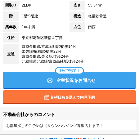
間取り
2LDK
広さ
55.34m²
階
1階/3階建
構造
軽量鉄骨造
築年数
1年未満
方位
南西
住所
東京都葛飾区新宿４丁目
京成金町線/京成金町駅/徒歩14分
常磐線/亀有駅/徒歩22分
交通
京成金町線/柴又駅/徒歩24分
北総鉄道北総線/京成高砂駅/徒歩24分
1分で完了！
空室状況をお問合せ
希望日時を選んで内見予約
不動産会社からのコメント
お部屋探しのご予約は【タウンハウジング青砥店】まで！