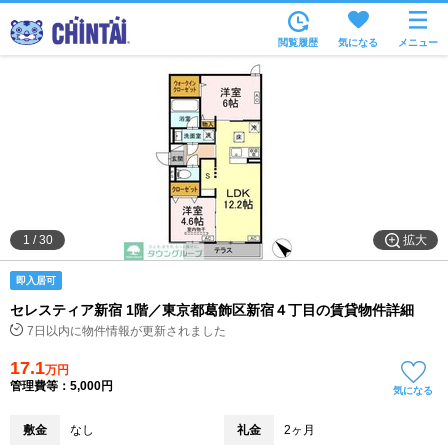
お部屋を探す
閲覧履歴
気になる
メニュー
沿線・駅から
住所から
家賃相場から
通勤通学時間から
物件特集から
拡大
1
/
30
不動産会社から
即入居可
TOP
セレスティア新宿 1階／東京都葛飾区新宿４丁目の賃貸物件詳細
7日以内に物件情報が更新されました
17.1
万円
管理費等：5,000円
気になる
敷金
なし
礼金
2ヶ月