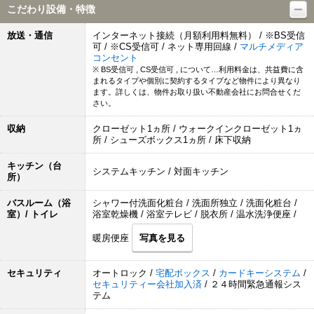
こだわり設備・特徴
放送・通信
インターネット接続（月額利用料無料） / ※BS受信
可 / ※CS受信可 / ネット専用回線 /
マルチメディア
コンセント
※ BS受信可 , CS受信可 , について…利用料金は、共益費に含
まれるタイプや個別に契約するタイプなど物件により異なり
ます。詳しくは、物件お取り扱い不動産会社にお問合せくだ
さい。
収納
クローゼット1ヵ所 / ウォークインクローゼット1ヵ
所 / シューズボックス1ヵ所 / 床下収納
キッチン（台
システムキッチン / 対面キッチン
所）
バスルーム（浴
シャワー付洗面化粧台 / 洗面所独立 / 洗面化粧台 /
室）/ トイレ
浴室乾燥機 / 浴室テレビ / 脱衣所 / 温水洗浄便座 /
暖房便座
写真を見る
セキュリティ
オートロック /
宅配ボックス
/
カードキーシステム
/
セキュリティー会社加入済
/ ２４時間緊急通報シス
テム