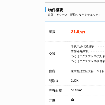
物件概要
家賃、アクセス、間取りなどをチェック！
21.9
家賃
万円
千代田線/北綾瀬駅
常磐線/亀有駅
交通
つくばエクスプレス/六町
つくばエクスプレス/青井
住所
東京都足立区大谷田３丁目
間取り
2LDK
専有面積
53.93m²
方位
南