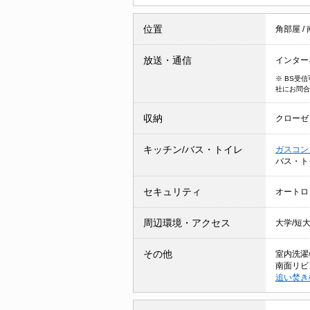
位置
角部屋
/
放送・通信
インター
※ BS受
社にお問合
収納
クローゼ
キッチン/バス・トイレ
ガスコン
バス・ト
セキュリティ
オートロ
周辺環境・アクセス
大学/短
その他
室内洗濯
南面リビ
追い焚き