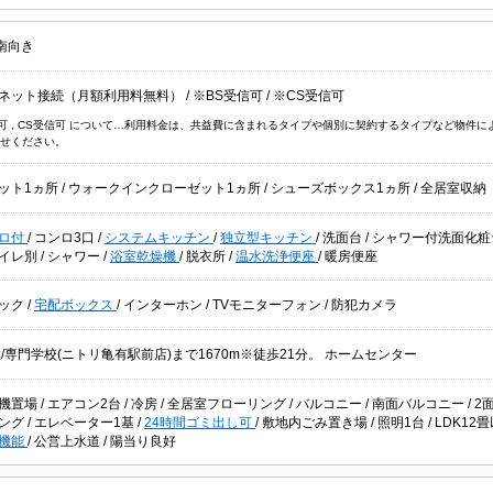
南向き
ネット接続（月額利用料無料）
/
※BS受信可
/
※CS受信可
信可 , CS受信可 について…利用料金は、共益費に含まれるタイプや個別に契約するタイプなど物
せください。
ット1ヵ所
/
ウォークインクローゼット1ヵ所
/
シューズボックス1ヵ所
/
全居室収納
ロ付
/
コンロ3口
/
システムキッチン
/
独立型キッチン
/
洗面台
/
シャワー付洗面化
イレ別
/
シャワー
/
浴室乾燥機
/
脱衣所
/
温水洗浄便座
/
暖房便座
ック
/
宅配ボックス
/
インターホン
/
TVモニターフォン
/
防犯カメラ
大/専門学校(ニトリ亀有駅前店)まで1670m※徒歩21分。 ホームセンター
機置場
/
エアコン2台
/
冷房
/
全居室フローリング
/
バルコニー
/
南面バルコニー
/
2
ング
/
エレベーター1基
/
24時間ゴミ出し可
/
敷地内ごみ置き場
/
照明1台
/
LDK12
機能
/
公営上水道
/
陽当り良好