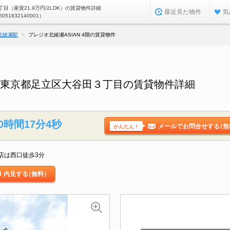
目（家賃21.9万円/2LDK）の賃貸物件詳細
最近見た物件
気
5051832140001）
北綾瀬駅
プレジオ北綾瀬ASIAN 4階の賃貸物件
階／東京都足立区大谷田３丁目の賃貸物件詳細
0時間17分3秒
メールでお問合せする
（無
かんたん！
店は西口徒歩3分
内見する
（無料）