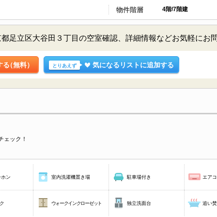
物件階層
4階/7階建
／東京都足立区大谷田３丁目の空室確認、詳細情報などお気軽にお
する
（無料）
気になるリストに追加する
とりあえず
チェック！
ーホン
室内洗濯機置き場
駐車場付き
エア
ク
ウォークインクローゼット
独立洗面台
追い