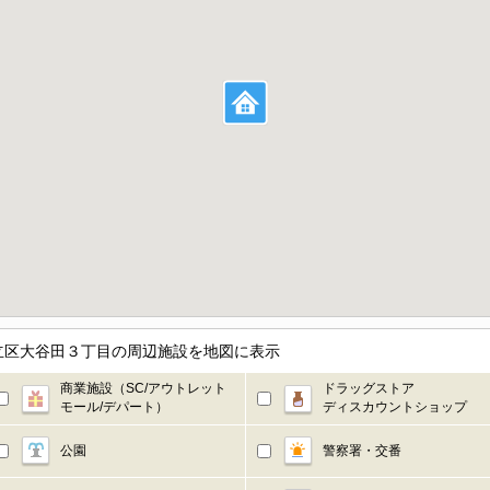
足立区大谷田３丁目の周辺施設を地図に表示
商業施設（SC/アウトレット
ドラッグストア
モール/デパート）
ディスカウントショップ
公園
警察署・交番