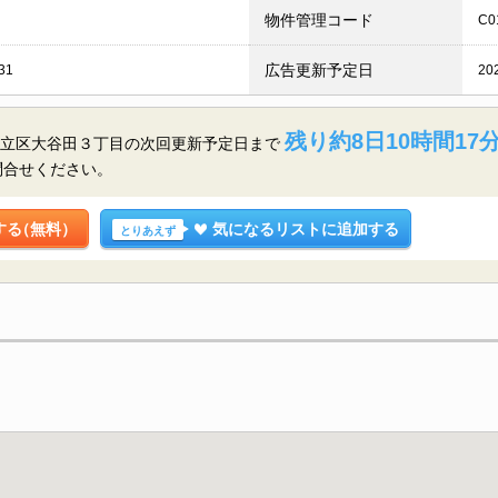
物件管理コード
C0
広告更新予定日
31
20
残り約8日10時間17
都足立区大谷田３丁目の
次回更新予定日まで
問合せください。
する
（無料）
気になるリストに追加する
とりあえず