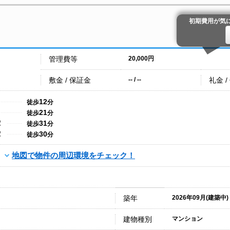
初期費用が気
管理費等
20,000円
敷金 / 保証金
礼金 /
-- / --
12
徒歩
分
21
徒歩
分
31
駅
徒歩
分
30
駅
徒歩
分
地図で物件の周辺環境をチェック！
築年
2026年09月(建築中)
建物種別
マンション