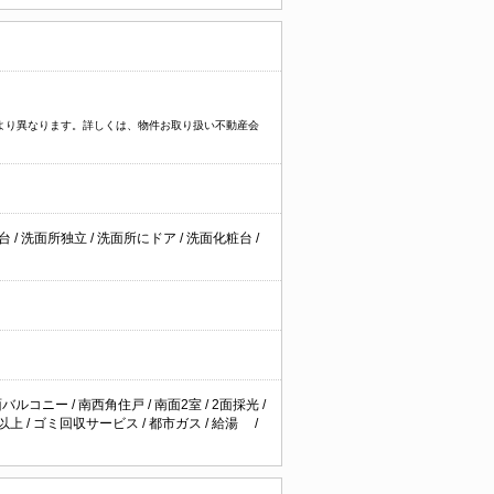
件により異なります。詳しくは、物件お取り扱い不動産会
粧台
/
洗面所独立
/
洗面所にドア
/
洗面化粧台
/
面バルコニー
/
南西角住戸
/
南面2室
/
2面採光
/
畳以上
/
ゴミ回収サービス
/
都市ガス
/
給湯
/