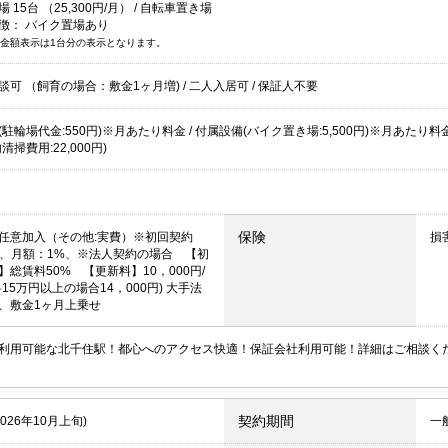
15台 （25,300円/月） /
自転車置き場
徴：
バイク置場あり
金額表示は1台分の表示となります。
談可 （飼育の場合：敷金1ヶ月増)
/
二人入居可
/
保証人不要
駐輪場代金:550円)※月あたり料金 / 付属設備(バイク置き場:5,500円)※月あたり料金 
清掃費用:22,000円)
保険
任意加入（その他:実費）※初回契約
損
%、月額：1%、※法人契約の場合 【初
】総賃料50% 【更新料】10，000円/
15万円以上の場合14，000円) 大手法
、敷金1ヶ月上乗せ
利用可能な北千住駅！都心へのアクセス快適！保証会社利用可能！詳細はご相談く
契約期間
2026年10月上旬)
一