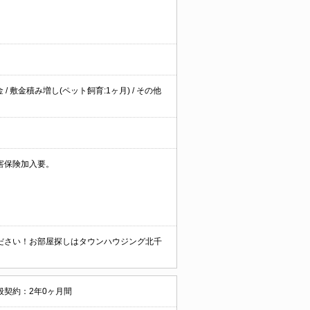
/ 敷金積み増し(ペット飼育:1ヶ月) / その他
害保険加入要。
ださい！お部屋探しはタウンハウジング北千
般契約：2年0ヶ月間