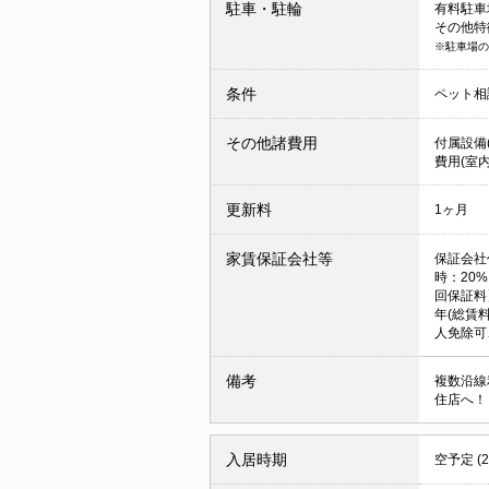
駐車・駐輪
有料駐車場 
その他特
※駐車場の
条件
ペット相
その他諸費用
付属設備(
費用(室内
更新料
1ヶ月
家賃保証会社等
保証会社
時：20
回保証料
年(総賃料
人免除可
備考
複数沿線
住店へ！
入居時期
空予定 (