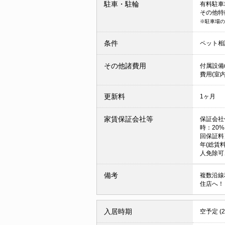
駐車・駐輪
有料駐車場 
その他特
※駐車場の
条件
ペット相
その他諸費用
付属設備(
費用(室内
更新料
1ヶ月
家賃保証会社等
保証会社
時：20
回保証料
年(総賃料
人免除可
備考
複数沿線
住店へ！
入居時期
空予定 (