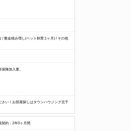
/ 敷金積み増し(ペット飼育:1ヶ月) / その他
害保険加入要。
ださい！お部屋探しはタウンハウジング北千
般契約：2年0ヶ月間