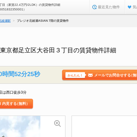
目（家賃22.4万円/2LDK）の賃貸物件詳細
最近見た物件
気
5051832350001）
北綾瀬駅
プレジオ北綾瀬ASIAN 7階の賃貸物件
階／東京都足立区大谷田３丁目の賃貸物件詳細
0時間52分24秒
メールでお問合せする
（無
かんたん！
店は西口徒歩3分
内見する
（無料）