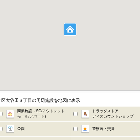
足立区大谷田３丁目の周辺施設を地図に表示
商業施設（SC/アウトレット
ドラッグストア
モール/デパート）
ディスカウントショップ
公園
警察署・交番