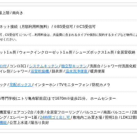
最上階
/
南向き
ネット接続（月額利用料無料）
/
※BS受信可
/
※CS受信可
信可 , CS受信可 について…利用料金は、共益費に含まれるタイプや個別に契約するタイプなど物
せください。
ット1ヵ所
/
ウォークインクローゼット1ヵ所
/
シューズボックス1ヵ所
/
全居室収納
ロ付
/
コンロ3口
/
システムキッチン
/
独立型キッチン
/
洗面台
/
シャワー付洗面化
イレ別
/
シャワー
/
浴室乾燥機
/
脱衣所
/
温水洗浄便座
/
暖房便座
ック
/
宅配ボックス
/
インターホン
/
TVモニターフォン
/
防犯カメラ
大/専門学校(ニトリ亀有駅前店)まで1670m※徒歩21分。 ホームセンター
機置場
/
エアコン2台
/
冷房
/
全居室フローリング
/
バルコニー
/
南面バルコニー
/
2
ング
/
エレベーター1基
/
24時間ゴミ出し可
/
敷地内ごみ置き場
/
照明1台
/
LDK12
機能
/
公営上水道
/
陽当り良好