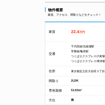
物件概要
家賃、アクセス、間取りなどをチェック！
22.4
家賃
万円
千代田線/北綾瀬駅
常磐線/亀有駅
交通
つくばエクスプレス/六町
つくばエクスプレス/青井
住所
東京都足立区大谷田３丁目
間取り
2LDK
専有面積
53.93m²
方位
南