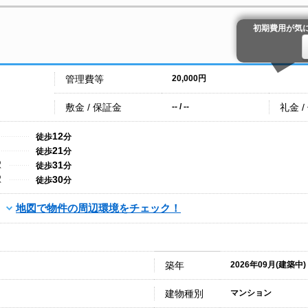
初期費用が気
管理費等
20,000円
敷金 / 保証金
礼金 /
-- / --
12
徒歩
分
21
徒歩
分
31
駅
徒歩
分
30
駅
徒歩
分
地図で物件の周辺環境をチェック！
築年
2026年09月(建築中)
建物種別
マンション