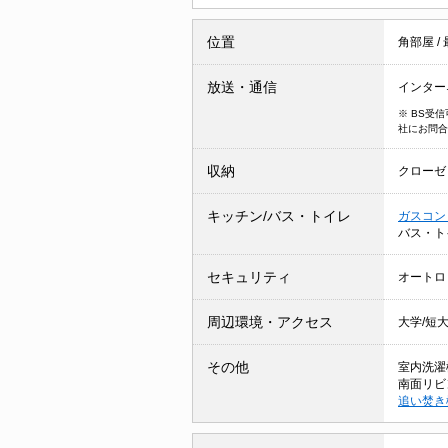
位置
角部屋
/
放送・通信
インター
※ BS受
社にお問合
収納
クローゼ
キッチン/バス・トイレ
ガスコン
バス・ト
セキュリティ
オートロ
周辺環境・アクセス
大学/短
その他
室内洗濯
南面リビ
追い焚き