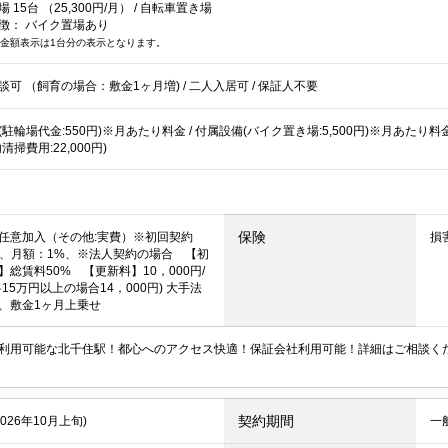
15台 （25,300円/月） /
自転車置き場
徴：
バイク置場あり
金額表示は1台分の表示となります。
談可 （飼育の場合：敷金1ヶ月増)
/
二人入居可
/
保証人不要
駐輪場代金:550円)※月あたり料金 / 付属設備(バイク置き場:5,500円)※月あたり料金 
清掃費用:22,000円)
保険
任意加入（その他:実費）※初回契約
損
%、月額：1%、※法人契約の場合 【初
】総賃料50% 【更新料】10，000円/
15万円以上の場合14，000円) 大手法
、敷金1ヶ月上乗せ
利用可能な北千住駅！都心へのアクセス快適！保証会社利用可能！詳細はご相談く
契約期間
2026年10月上旬)
一