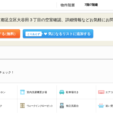
物件階層
7階/7階建
／東京都足立区大谷田３丁目の空室確認、詳細情報などお気軽にお
する
（無料）
気になるリストに追加する
とりあえず
チェック！
ーホン
室内洗濯機置き場
駐車場付き
エア
ク
ウォークインクローゼット
独立洗面台
追い