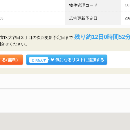
物件管理コード
C0
広告更新予定日
03
20
残り約12日0時間52分
都足立区大谷田３丁目の
次回更新予定日まで
問合せください。
する
（無料）
気になるリストに追加する
とりあえず