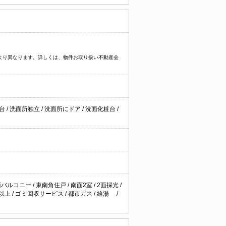
件により異なります。詳しくは、物件お取り扱い不動産会
粧台
/
洗面所独立
/
洗面所にドア
/
洗面化粧台
/
面バルコニー
/
東南角住戸
/
南面2室
/
2面採光
/
畳以上
/
ゴミ回収サービス
/
都市ガス
/
給湯
/