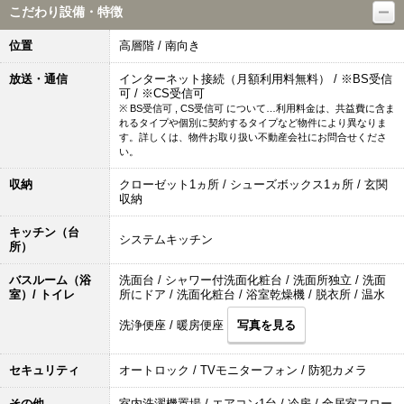
こだわり設備・特徴
位置
高層階 / 南向き
放送・通信
インターネット接続（月額利用料無料） / ※BS受信
可 / ※CS受信可
※ BS受信可 , CS受信可 について…利用料金は、共益費に含ま
れるタイプや個別に契約するタイプなど物件により異なりま
す。詳しくは、物件お取り扱い不動産会社にお問合せくださ
い。
収納
クローゼット1ヵ所 / シューズボックス1ヵ所 / 玄関
収納
キッチン（台
システムキッチン
所）
バスルーム（浴
洗面台 / シャワー付洗面化粧台 / 洗面所独立 / 洗面
室）/ トイレ
所にドア / 洗面化粧台 / 浴室乾燥機 / 脱衣所 / 温水
洗浄便座 / 暖房便座
写真を見る
セキュリティ
オートロック / TVモニターフォン / 防犯カメラ
その他
室内洗濯機置場 / エアコン1台 / 冷房 / 全居室フロー