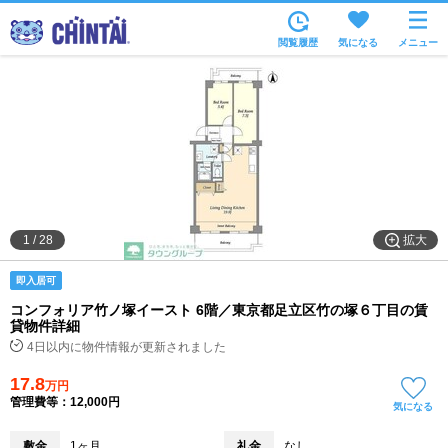
お部屋を探す
閲覧履歴
気になる
メニュー
沿線・駅から
住所から
家賃相場から
通勤通学時間から
物件特集から
拡大
1
/
28
不動産会社から
即入居可
TOP
コンフォリア竹ノ塚イースト 6階／東京都足立区竹の塚６丁目の賃
貸物件詳細
4日以内に物件情報が更新されました
17.8
万円
管理費等：12,000円
気になる
敷金
1ヶ月
礼金
なし