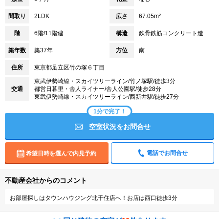
間取り
2LDK
広さ
67.05m²
階
6階/11階建
構造
鉄骨鉄筋コンクリート造
築年数
築37年
方位
南
住所
東京都足立区竹の塚６丁目
東武伊勢崎線・スカイツリーライン/竹ノ塚駅/徒歩3分
交通
都営日暮里・舎人ライナー/舎人公園駅/徒歩28分
東武伊勢崎線・スカイツリーライン/西新井駅/徒歩27分
1分で完了！
空室状況をお問合せ
電話でお問合せ
希望日時を選んで内見予約
不動産会社からのコメント
お部屋探しはタウンハウジング北千住店へ！お店は西口徒歩3分