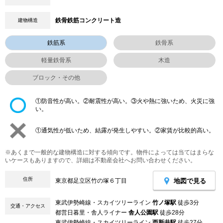
鉄骨鉄筋コンクリート造
建物構造
鉄筋系
鉄骨系
軽量鉄骨系
木造
ブロック・その他
①防音性が高い。②耐震性が高い。③火や熱に強いため、火災に強
い。
①通気性が低いため、結露が発生しやすい。②家賃が比較的高い。
※あくまで一般的な建物構造に対する傾向です。物件によっては当てはまらな
いケースもありますので、詳細は不動産会社へお問い合わせください。
住所
地図で見る
東京都足立区竹の塚６丁目
東武伊勢崎線・スカイツリーライン
竹ノ塚駅
徒歩3分
交通・アクセス
都営日暮里・舎人ライナー
舎人公園駅
徒歩28分
東武伊勢崎線・スカイツリーライン
西新井駅
徒歩27分