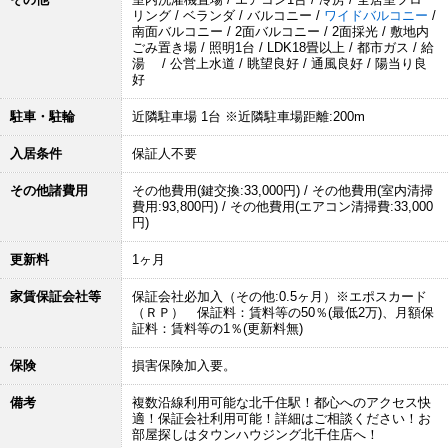
リング / ベランダ / バルコニー /
ワイドバルコニー
/
南面バルコニー / 2面バルコニー / 2面採光 / 敷地内
ごみ置き場 / 照明1台 / LDK18畳以上 / 都市ガス / 給
湯 / 公営上水道 / 眺望良好 / 通風良好 / 陽当り良
好
駐車・駐輪
近隣駐車場 1台 ※近隣駐車場距離:200m
入居条件
保証人不要
その他諸費用
その他費用(鍵交換:33,000円) / その他費用(室内清掃
費用:93,800円) / その他費用(エアコン清掃費:33,000
円)
更新料
1ヶ月
家賃保証会社等
保証会社必加入（その他:0.5ヶ月）※エポスカード
（ＲＰ） 保証料：賃料等の50％(最低2万)、月額保
証料：賃料等の1％(更新料無)
保険
損害保険加入要。
備考
複数沿線利用可能な北千住駅！都心へのアクセス快
適！保証会社利用可能！詳細はご相談ください！お
部屋探しはタウンハウジング北千住店へ！