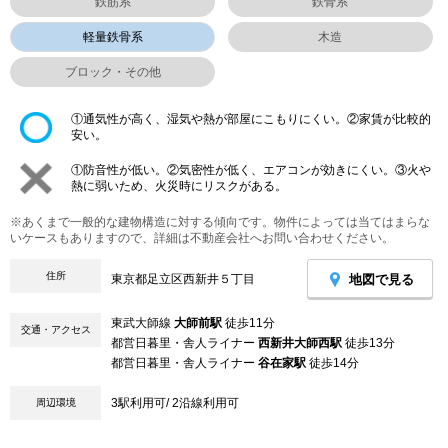
鉄筋系
鉄骨系
軽量鉄骨系
木造
ブロック・その他
①通気性が高く、湿気や熱が部屋にこもりにくい。②家賃が比較的
安い。
①防音性が低い。②気密性が低く、エアコンが効きにくい。③火や
熱に弱いため、火災時にリスクがある。
※あくまで一般的な建物構造に対する傾向です。物件によっては当てはまらな
いケースもありますので、詳細は不動産会社へお問い合わせください。
住所
地図で見る
東京都足立区西新井５丁目
東武大師線
大師前駅
徒歩11分
交通・アクセス
都営日暮里・舎人ライナー
西新井大師西駅
徒歩13分
都営日暮里・舎人ライナー
谷在家駅
徒歩14分
3駅利用可/ 2沿線利用可
周辺環境