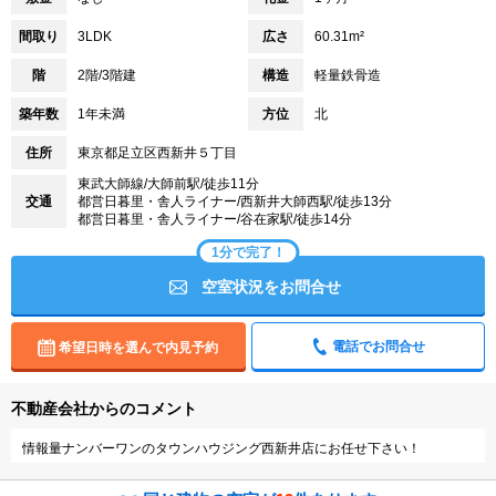
間取り
3LDK
広さ
60.31m²
階
2階/3階建
構造
軽量鉄骨造
築年数
1年未満
方位
北
住所
東京都足立区西新井５丁目
東武大師線/大師前駅/徒歩11分
交通
都営日暮里・舎人ライナー/西新井大師西駅/徒歩13分
都営日暮里・舎人ライナー/谷在家駅/徒歩14分
1分で完了！
空室状況をお問合せ
電話でお問合せ
希望日時を選んで内見予約
不動産会社からのコメント
情報量ナンバーワンのタウンハウジング西新井店にお任せ下さい！