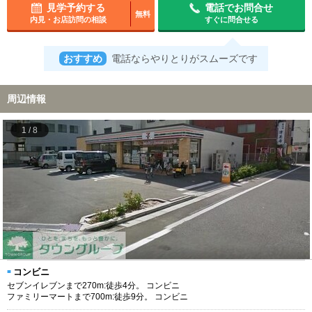
見学予約する
電話でお問合せ
無料
内見・お店訪問の相談
すぐに問合せる
おすすめ
電話ならやりとりがスムーズです
周辺情報
1
/
8
コンビニ
セブンイレブンまで270m:徒歩4分。 コンビニ
ファミリーマートまで700m:徒歩9分。 コンビニ