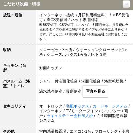
こだわり設備・特徴
放送・通信
インターネット接続（月額利用料無料） / ※BS受信
可 / ※CS受信可 / ネット専用回線
※ BS受信可 , CS受信可 , について…利用料金は、共益費に含
まれるタイプや個別に契約するタイプなど物件により異なり
ます。詳しくは、物件お取り扱い不動産会社にお問合せくだ
さい。
収納
クローゼット3ヵ所 / ウォークインクローゼット1ヵ
所 / シューズボックス1ヵ所 / 床下収納
キッチン（台
対面キッチン
所）
バスルーム（浴
シャワー付洗面化粧台 / 洗面化粧台 / 浴室乾燥機 /
室）/ トイレ
温水洗浄便座 / 暖房便座
写真を見る
セキュリティ
オートロック /
宅配ボックス
/
カードキーシステム
/
インターホン / TVモニターフォン / シャッター / 雨
戸 /
セキュリティー会社加入済
/ ２４時間緊急通報
システム
その他
室内洗濯機置場 / エアコン1台 / フローリング / 冷房