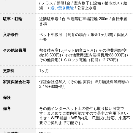
/ テラス / 照明1台 / 室内物干し設備 / 都市ガス / 給
湯 /
追い焚き機能
/ 公営上水道
駐車・駐輪
近隣駐車場 1台 ※近隣駐車場距離:200m / 自転車置
き場
入居条件
ペット相談可 （飼育の場合：敷金1ヶ月増) / 保証人
不要
その他諸費用
敷金積み増し(ペット飼育:1ヶ月) / その他費用(鍵交
換:16,500円) / その他費用(室内清掃費用:88,000円) /
その他費用(ＩＣロック電池（初回）:2,750円)
更新料
1ヶ月
家賃保証会社等
保証会社必加入（その他:実費）※月額賃料等総額の
3.4％+800円/月
保険
--
備考
その他インターネット上の物件も取り扱い可能で
す！まとめてご案内可能ですので是非ご利用下さい
ませ！WEB相談・WEB内見・IT重説に対応。来店不
要でご契約まで可能です。