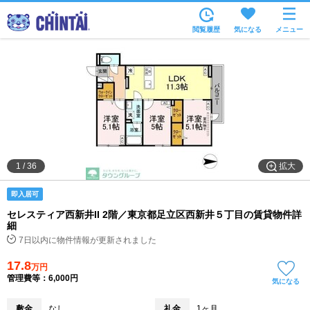
お部屋を探す
閲覧履歴
気になる
メニュー
沿線・駅から
住所から
家賃相場から
通勤通学時間から
物件特集から
拡大
1
/
36
不動産会社から
即入居可
TOP
セレスティア西新井II 2階／東京都足立区西新井５丁目の賃貸物件詳
細
7日以内に物件情報が更新されました
17.8
万円
管理費等：6,000円
気になる
敷金
なし
礼金
1ヶ月