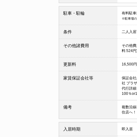
駐車・駐輪
有料駐車場
※駐車場の
条件
二人入
その他諸費用
その他費用
料:524円
更新料
16,500円
家賃保証会社等
保証会社
社 プラ
代行詳細
100％o
備考
複数沿線
住店へ！
入居時期
即入居