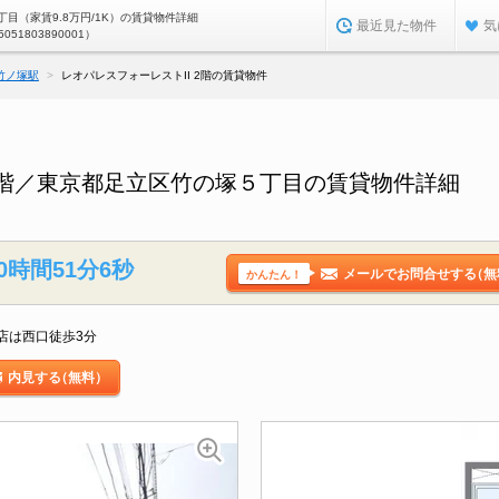
目（家賃9.8万円/1K）の賃貸物件詳細
最近見た物件
気
5051803890001）
竹ノ塚駅
レオパレスフォーレストII 2階の賃貸物件
 2階／東京都足立区竹の塚５丁目の賃貸物件詳細
0時間51分5秒
メールでお問合せする
（無
かんたん！
店は西口徒歩3分
内見する
（無料）