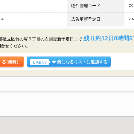
物件管理コード
C0
広告更新予定日
04
20
残り約12日0時間5
京都足立区竹の塚５丁目の
次回更新予定日まで
問合せください。
する
（無料）
気になるリストに追加する
とりあえず