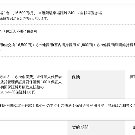
 1台 （16,500円/月） ※近隣駐車場距離:240m /
自転車置き場
金額表示は1台分の表示となります。
居可
/
保証人不要
/
独身可
(鍵交換:16,500円) / その他費用(室内清掃費用:41,800円) / その他費用(環境維持
)
保険
必加入（その他:実費）※保証人代行会
損
ザ賃貸管理保証賃貸保証料 100％保証人
 初回保証料月額総支払額の
r120％年間保証料1万円
利用可能な北千住駅！都心へのアクセス快適！保証会社利用可能！詳細はご相談く
契約期間
一