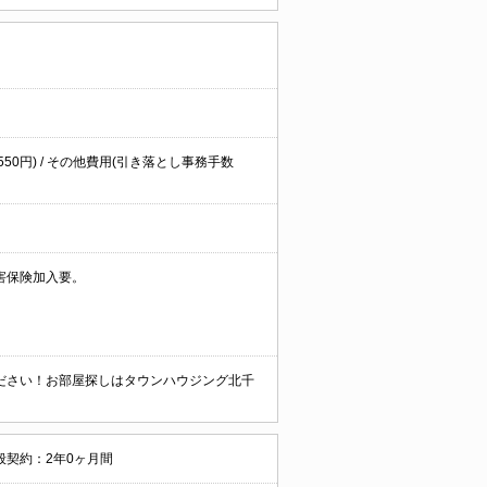
費:550円) / その他費用(引き落とし事務手数
害保険加入要。
ださい！お部屋探しはタウンハウジング北千
般契約：2年0ヶ月間