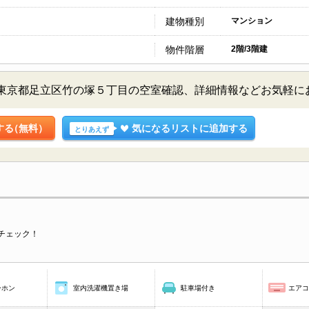
建物種別
マンション
物件階層
2階/3階建
階／東京都足立区竹の塚５丁目の空室確認、詳細情報などお気軽
する
（無料）
気になるリストに追加する
とりあえず
チェック！
ーホン
室内洗濯機置き場
駐車場付き
エア