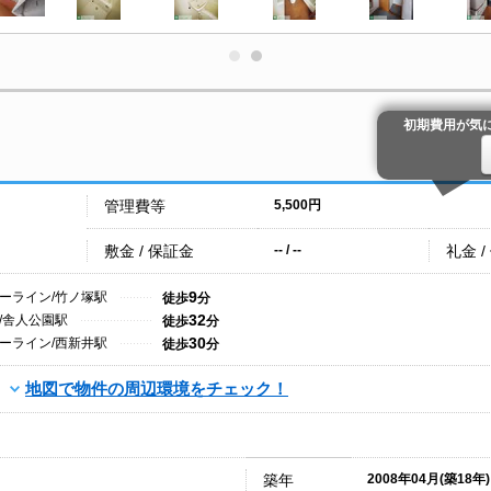
初期費用が気
管理費等
5,500円
敷金 / 保証金
礼金 /
-- / --
9
ーライン/竹ノ塚駅
徒歩
分
32
/舎人公園駅
徒歩
分
30
ーライン/西新井駅
徒歩
分
地図で物件の周辺環境をチェック！
築年
2008年04月(築18年)