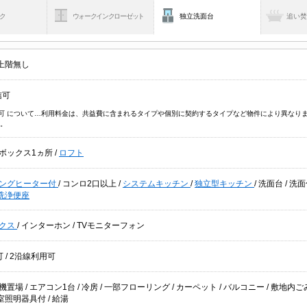
ク
ウォークインクローゼット
独立洗面台
追い
上階無し
信可
信可 について…利用料金は、共益費に含まれるタイプや個別に契約するタイプなど物件により異なり
。
ボックス1ヵ所
/
ロフト
キングヒーター付
/
コンロ2口以上
/
システムキッチン
/
独立型キッチン
/
洗面台
/
洗面
洗浄便座
クス
/
インターホン
/
TVモニターフォン
可
/
2沿線利用可
機置場
/
エアコン1台
/
冷房
/
一部フローリング
/
カーペット
/
バルコニー
/
敷地内ご
室照明器具付
/
給湯