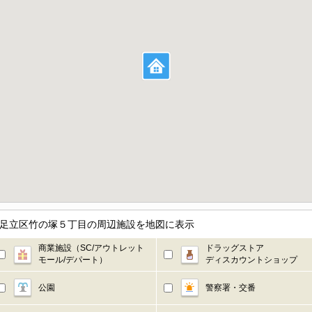
京都足立区竹の塚５丁目の周辺施設を地図に表示
商業施設（SC/アウトレット
ドラッグストア
モール/デパート）
ディスカウントショップ
公園
警察署・交番