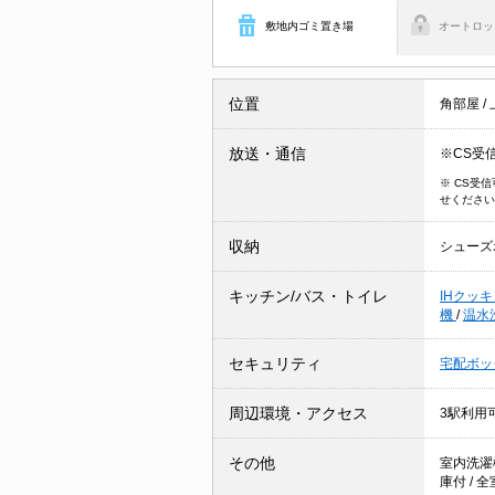
敷地内ゴミ置き場
オートロッ
位置
角部屋
/
放送・通信
※CS受
※ CS受
せください
収納
シューズ
キッチン/バス・トイレ
IHクッ
機
/
温水
セキュリティ
宅配ボッ
周辺環境・アクセス
3駅利用
その他
室内洗濯
庫付
/
全