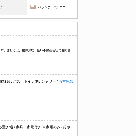
焚き
ベランダ・バルコニー
ます。詳しくは、物件お取り扱い不動産会社にお問合
化粧台
/
バス・トイレ別
/
シャワー
/
浴室乾燥
み置き場
/
家具・家電付き ※家電のみ
/
冷蔵