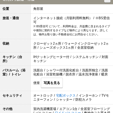
位置
角部屋
放送・通信
インターネット接続（月額利用料無料） / ※BS受信
可
※ BS受信可 について…利用料金は、共益費に含まれるタイプ
や個別に契約するタイプなど物件により異なります。詳しく
は、物件お取り扱い不動産会社にお問合せください。
収納
クローゼット2ヵ所 / ウォークインクローゼット2ヵ
所 / シューズボックス1ヵ所 / 全居室収納
キッチン（台
IHクッキングヒーター付 / システムキッチン / 対面
所）
キッチン
バスルーム（浴
洗面台 / シャワー付洗面化粧台 / 洗面所独立 / 洗面
室）/ トイレ
化粧台 / 浴室乾燥機 / 脱衣所 / 温水洗浄便座 / 暖房
便座
写真を見る
セキュリティ
オートロック /
宅配ボックス
/ インターホン / TVモ
ニターフォン / シャッター / 防犯カメラ
その他
室内洗濯機置場 / エアコン1台 / 全居室フローリング
/ バルコニー /
ワイドバルコニー
/ 敷地内ごみ置き場