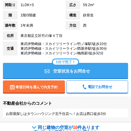
間取り
1LDK+S
広さ
59.2m²
階
1階/3階建
構造
鉄骨造
築年数
1年未満
方位
西
住所
東京都足立区竹の塚４丁目
東武伊勢崎線・スカイツリーライン/竹ノ塚駅/徒歩10分
交通
東武伊勢崎線・スカイツリーライン/西新井駅/徒歩30分
東武伊勢崎線・スカイツリーライン/梅島駅/徒歩32分
1分で完了！
空室状況をお問合せ
電話でお問合せ
希望日時を選んで内見予約
不動産会社からのコメント
お部屋探しはタウンハウジング北千住店へ！お店は西口徒歩3分
同じ建物の空室が
10
件あります