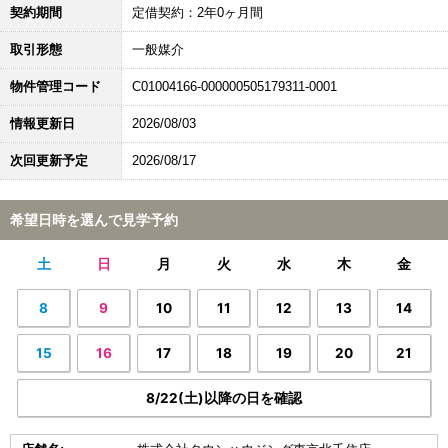
契約期間
定借契約：2年0ヶ月間
取引形態
一般媒介
物件管理コード
C01004166-000000505179311-0001
情報更新日
2026/08/03
次回更新予定
2026/08/17
希望日時を選んで見学予約
土
日
月
火
水
木
金
8
9
10
11
12
13
14
15
16
17
18
19
20
21
8/22(土)以降の日を確認