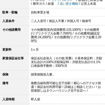
/ 都市ガス / 給湯 /
追い焚き機能
/ 公営上水道
駐車・駐輪
自転車置き場
入居条件
二人入居可 / 保証人不要 / 外国人可 / 独身可
その他諸費用
その他費用(室内清掃費用:133,100円) / その他費用
(リブリクラブ入会費:7,700円) / その他費用(鍵設定
費用:24,200円) / その他費用(リブリクラブ会費:2,20
0円)
更新料
1ヶ月
家賃保証会社等
保証会社必加入（その他:実費）※基本保証料：月額
支払合計の100%月額保証料：月額支払合計の1.1%
口座振替手数料：330円/月
保険
損害保険加入要。
備考
複数沿線利用可能な北千住駅！都心へのアクセス快
適！保証会社利用可能！詳細はご相談ください！お
部屋探しはタウンハウジング北千住店へ！
入居時期
即入居