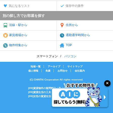
気になるリスト
保存中の条件
別の探し方でお部屋を探す
沿線・駅から
住所から
家賃相場から
通勤通学時間から
物件特集から
TOP
スマートフォン
パソコン
地域一覧
アーカイブ
サイトマップ
個人情報
免責
お問合せ
会社案内
(C) CHINTAI Corporation All rights reserved.
[PR]賃貸物件の疑問解決！教えてエイブルAGENT
[PR]賃貸生活の工夫を紹介！CHINTAI情報局
[PR]女性の賃貸生活を応援！Woman.CHINTAI