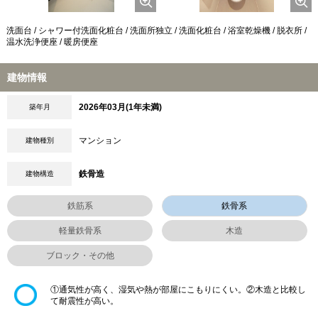
洗面台 / シャワー付洗面化粧台 / 洗面所独立 / 洗面化粧台 / 浴室乾燥機 / 脱衣所 /
温水洗浄便座 / 暖房便座
建物情報
2026年03月(1年未満)
築年月
マンション
建物種別
鉄骨造
建物構造
鉄筋系
鉄骨系
軽量鉄骨系
木造
ブロック・その他
①通気性が高く、湿気や熱が部屋にこもりにくい。②木造と比較し
て耐震性が高い。