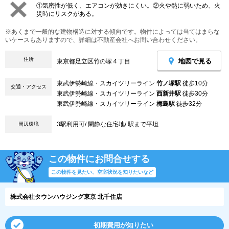
①気密性が低く、エアコンが効きにくい。②火や熱に弱いため、火
災時にリスクがある。
※あくまで一般的な建物構造に対する傾向です。物件によっては当てはまらな
いケースもありますので、詳細は不動産会社へお問い合わせください。
住所
地図で見る
東京都足立区竹の塚４丁目
東武伊勢崎線・スカイツリーライン
竹ノ塚駅
徒歩10分
交通・アクセス
東武伊勢崎線・スカイツリーライン
西新井駅
徒歩30分
東武伊勢崎線・スカイツリーライン
梅島駅
徒歩32分
3駅利用可/ 閑静な住宅地/ 駅まで平坦
周辺環境
この物件にお問合せする
この物件を見たい、空室状況を知りたいなど
株式会社タウンハウジング東京 北千住店
初期費用が知りたい