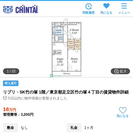
お部屋を探す
閲覧履歴
気になる
メニュー
沿線・駅から
住所から
家賃相場から
通勤通学時間から
物件特集から
拡大
1
/
32
不動産会社から
即入居可
TOP
リブリ・SK竹の塚 1階／東京都足立区竹の塚４丁目の賃貸物件詳細
5日以内に物件情報が更新されました
16
万円
管理費等：3,000円
気になる
敷金
なし
礼金
1ヶ月