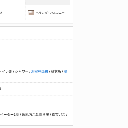
焚き
ベランダ・バルコニー
トイレ別
/
シャワー
/
浴室乾燥機
/
脱衣所
/
温
ラ
ベーター1基
/
敷地内ごみ置き場
/
都市ガス
/