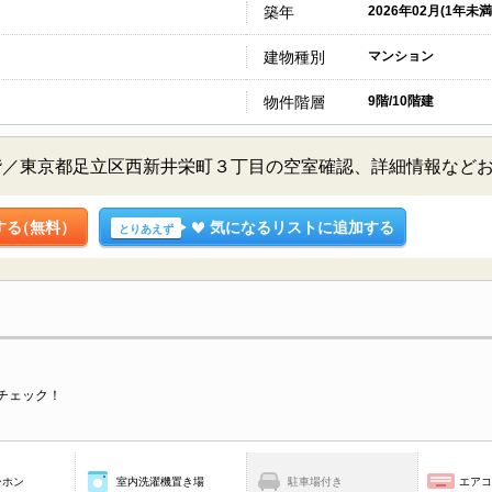
築年
2026年02月(1年未満
建物種別
マンション
物件階層
9階/10階建
階／東京都足立区西新井栄町３丁目の空室確認、詳細情報など
する
（無料）
気になるリストに追加する
とりあえず
チェック！
ーホン
室内洗濯機置き場
駐車場付き
エア