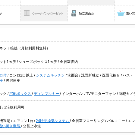
ク
ウォークインクローゼット
独立洗面台
追い
ネット接続（月額利用料無料）
ット1ヵ所
/
シューズボックス1ヵ所
/
全居室収納
ロ付
/
コンロ2口以上
/
システムキッチン
/
洗面台
/
洗面所独立
/
洗面化粧台
/
バス・
便座
/
暖房便座
ック
/
宅配ボックス
/
ディンプルキー
/
インターホン
/
TVモニターフォン
/
防犯カメ
可
/
2沿線利用可
機置場
/
エアコン1台
/
24時間換気システム
/
全居室フローリング
/
バルコニー
/
エレ
追い焚き機能
/
公営上水道