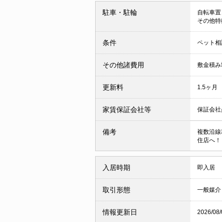
駐車・駐輪
自転車置
その他特
条件
ペット相
その他諸費用
敷金積み
更新料
1.5ヶ月
家賃保証会社等
保証会社
備考
複数沿線
住店へ！
入居時期
即入居
取引形態
一般媒介
情報更新日
2026/08/