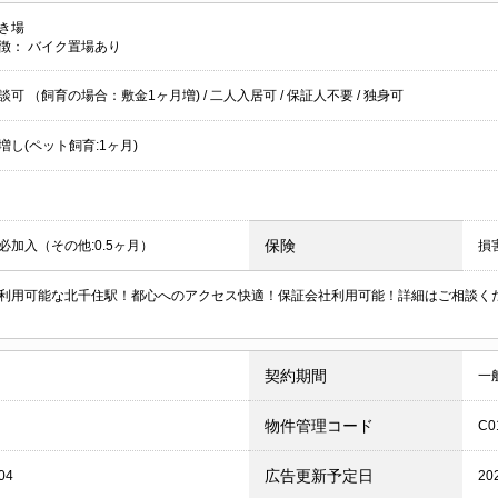
き場
徴：
バイク置場あり
談可 （飼育の場合：敷金1ヶ月増)
/
二人入居可
/
保証人不要
/
独身可
増し(ペット飼育:1ヶ月)
保険
必加入（その他:0.5ヶ月）
損
利用可能な北千住駅！都心へのアクセス快適！保証会社利用可能！詳細はご相談く
契約期間
一
物件管理コード
C0
広告更新予定日
04
20