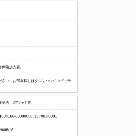
害保険加入要。
ださい！お部屋探しはタウンハウジング北千
般契約：2年0ヶ月間
1004166-000000505177983-0001
26/08/18