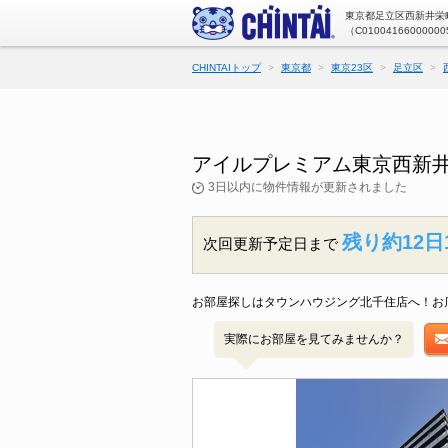
東京都足立区西新井栄町
（C01004166000000
CHINTAIトップ
東京都
東京23区
足立区
アイルプレミアム東京西新井
3日以内に物件情報が更新されました
残り約12日
次回更新予定日まで
お部屋探しはタウンハウジング北千住店へ！お
実際にお部屋を見てみませんか？