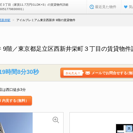
３丁目（家賃11.7万円/1LDK+S）の賃貸物件詳細
最近見た物件
気
5051779830001）
西新井駅
アイルプレミアム東京西新井 9階の賃貸物件
 9階／東京都足立区西新井栄町３丁目の賃貸物件
19時間8分29秒
メールでお問合せする
（無
かんたん！
店は西口徒歩3分
内見する
（無料）