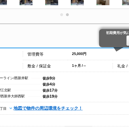
初期費用が気
管理費等
25,000円
敷金 / 保証金
礼金 /
1ヶ月 / --
9
ーライン/西新井駅
徒歩
分
4
徒歩
分
17
/江北駅
徒歩
分
19
/西新井大師西駅
徒歩
分
地図で物件の周辺環境をチェック！
丁目