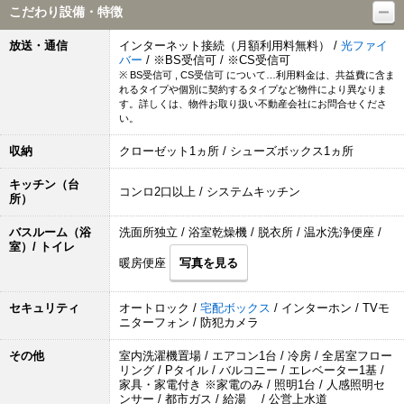
こだわり設備・特徴
放送・通信
インターネット接続（月額利用料無料） /
光ファイ
バー
/ ※BS受信可 / ※CS受信可
※ BS受信可 , CS受信可 について…利用料金は、共益費に含ま
れるタイプや個別に契約するタイプなど物件により異なりま
す。詳しくは、物件お取り扱い不動産会社にお問合せくださ
い。
収納
クローゼット1ヵ所 / シューズボックス1ヵ所
キッチン（台
コンロ2口以上 / システムキッチン
所）
バスルーム（浴
洗面所独立 / 浴室乾燥機 / 脱衣所 / 温水洗浄便座 /
室）/ トイレ
暖房便座
写真を見る
セキュリティ
オートロック /
宅配ボックス
/ インターホン / TVモ
ニターフォン / 防犯カメラ
その他
室内洗濯機置場 / エアコン1台 / 冷房 / 全居室フロー
リング / Pタイル / バルコニー / エレベーター1基 /
家具・家電付き ※家電のみ / 照明1台 / 人感照明セ
ンサー / 都市ガス / 給湯 / 公営上水道