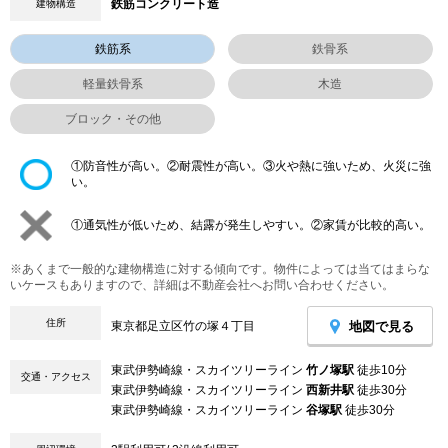
鉄筋コンクリート造
建物構造
鉄筋系
鉄骨系
軽量鉄骨系
木造
ブロック・その他
①防音性が高い。②耐震性が高い。③火や熱に強いため、火災に強
い。
①通気性が低いため、結露が発生しやすい。②家賃が比較的高い。
※あくまで一般的な建物構造に対する傾向です。物件によっては当てはまらな
いケースもありますので、詳細は不動産会社へお問い合わせください。
住所
地図で見る
東京都足立区竹の塚４丁目
東武伊勢崎線・スカイツリーライン
竹ノ塚駅
徒歩10分
交通・アクセス
東武伊勢崎線・スカイツリーライン
西新井駅
徒歩30分
東武伊勢崎線・スカイツリーライン
谷塚駅
徒歩30分