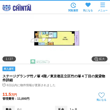
お部屋を探す
閲覧履歴
気になる
メニュー
沿線・駅から
住所から
家賃相場から
通勤通学時間から
物件特集から
拡大
1
/
27
不動産会社から
即入居可
TOP
ステージグランデ竹ノ塚 4階／東京都足立区竹の塚４丁目の賃貸物
件詳細
6日以内に物件情報が更新されました
11.5
万円
管理費等：11,000円
気になる
敷金
なし
礼金
1ヶ月