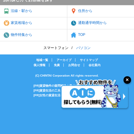
沿線・駅から
住所から
家賃相場から
通勤通学時間から
物件特集から
TOP
スマートフォン
パソコン
地域一覧
アーカイブ
サイトマップ
個人情報
免責
お問合せ
会社案内
(C) CHINTAI Corporation All rights reserved.
[PR]賃貸物件の疑問解決！教えてエイブルAGENT
[PR]賃貸生活の工夫を紹介！CHINTAI情報局
[PR]女性の賃貸生活を応援！Woman.CHINTAI