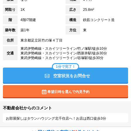
間取り
1K
広さ
25.8m²
階
4階/7階建
構造
鉄筋コンクリート造
築年数
築1年
方位
東
住所
東京都足立区竹の塚４丁目
東武伊勢崎線・スカイツリーライン/竹ノ塚駅/徒歩10分
交通
東武伊勢崎線・スカイツリーライン/西新井駅/徒歩30分
東武伊勢崎線・スカイツリーライン/谷塚駅/徒歩30分
1分で完了！
空室状況をお問合せ
希望日時を選んで内見予約
不動産会社からのコメント
お部屋探しはタウンハウジング北千住店へ！お店は西口徒歩3分