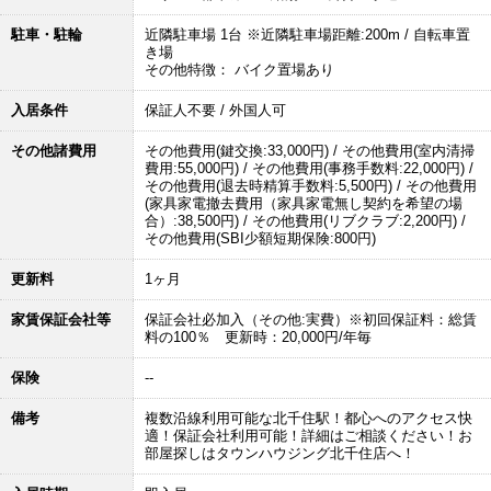
駐車・駐輪
近隣駐車場 1台 ※近隣駐車場距離:200m / 自転車置
き場
その他特徴： バイク置場あり
入居条件
保証人不要 / 外国人可
その他諸費用
その他費用(鍵交換:33,000円) / その他費用(室内清掃
費用:55,000円) / その他費用(事務手数料:22,000円) /
その他費用(退去時精算手数料:5,500円) / その他費用
(家具家電撤去費用（家具家電無し契約を希望の場
合）:38,500円) / その他費用(リブクラブ:2,200円) /
その他費用(SBI少額短期保険:800円)
更新料
1ヶ月
家賃保証会社等
保証会社必加入（その他:実費）※初回保証料：総賃
料の100％ 更新時：20,000円/年毎
保険
--
備考
複数沿線利用可能な北千住駅！都心へのアクセス快
適！保証会社利用可能！詳細はご相談ください！お
部屋探しはタウンハウジング北千住店へ！