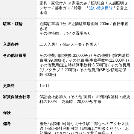
家具・家電付き ※家電のみ / 照明1台 / 人感照明セ
ンサー / 都市ガス / 給湯 /
追い焚き機能
/ 公営上
水道
駐車・駐輪
近隣駐車場 1台 ※近隣駐車場距離:200m / 自転車置
き場
その他特徴： バイク置場あり
入居条件
二人入居可 / 保証人不要 / 外国人可
その他諸費用
その他費用(鍵交換:33,000円) / その他費用(室内清掃
費用:99,000円) / その他費用(事務手数料:22,000円) /
その他費用(退去時精算手数料:5,500円) / その他費用
(リブクラブ:2,200円) / その他費用(SBI少額短期保
険:800円)
更新料
1ヶ月
家賃保証会社等
保証会社必加入（その他:実費）※初回保証料：総賃
料の100％ 更新時：20,000円/年毎
保険
--
備考
複数沿線利用可能な北千住駅！都心へのアクセス快
適！保証会社利用可能！詳細はご相談ください！お
部屋探しはタウンハウジング北千住店へ！