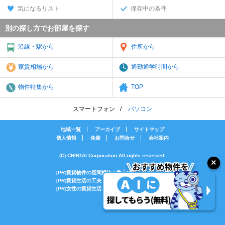
気になるリスト
保存中の条件
別の探し方でお部屋を探す
沿線・駅から
住所から
家賃相場から
通勤通学時間から
物件特集から
TOP
スマートフォン
パソコン
地域一覧
アーカイブ
サイトマップ
個人情報
免責
お問合せ
会社案内
(C) CHINTAI Corporation All rights reserved.
[PR]賃貸物件の疑問解決！教えてエイブルAGENT
[PR]賃貸生活の工夫を紹介！CHINTAI情報局
[PR]女性の賃貸生活を応援！Woman.CHINTAI