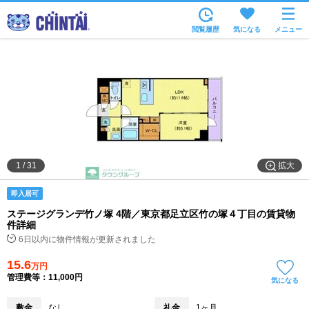
お部屋を探す
閲覧履歴
気になる
メニュー
沿線・駅から
住所から
家賃相場から
通勤通学時間から
物件特集から
拡大
1
/
31
不動産会社から
即入居可
TOP
ステージグランデ竹ノ塚 4階／東京都足立区竹の塚４丁目の賃貸物
件詳細
6日以内に物件情報が更新されました
15.6
万円
管理費等：11,000円
気になる
敷金
なし
礼金
1ヶ月