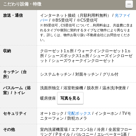
こだわり設備・特徴
放送・通信
インターネット接続（月額利用料無料） /
光ファイ
バー
/ ※BS受信可 / ※CS受信可
※ BS受信可 , CS受信可 について…利用料金は、共益費に含ま
れるタイプや個別に契約するタイプなど物件により異なりま
す。詳しくは、物件お取り扱い不動産会社にお問合せくださ
い。
収納
クローゼット1ヵ所 / ウォークインクローゼット1ヵ
所 / シューズボックス1ヵ所 / シューズインクローゼ
ット / シューズウォークインクローゼット
キッチン（台
システムキッチン / 対面キッチン / グリル付
所）
バスルーム（浴
洗面所独立 / 浴室乾燥機 / 脱衣所 / 温水洗浄便座 /
室）/ トイレ
暖房便座
写真を見る
セキュリティ
オートロック /
宅配ボックス
/ インターホン / TVモ
ニターフォン / 防犯カメラ
その他
室内洗濯機置場 / エアコン1台 / 冷房 / 全居室フロー
リング / Pタイル / バルコニー / エレベーター1基 /