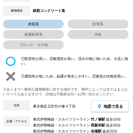
鉄筋コンクリート造
建物構造
鉄筋系
鉄骨系
軽量鉄骨系
木造
ブロック・その他
①防音性が高い。②耐震性が高い。③火や熱に強いため、火災に強
い。
①通気性が低いため、結露が発生しやすい。②家賃が比較的高い。
※あくまで一般的な建物構造に対する傾向です。物件によっては当てはまらな
いケースもありますので、詳細は不動産会社へお問い合わせください。
住所
地図で見る
東京都足立区竹の塚４丁目
東武伊勢崎線・スカイツリーライン
竹ノ塚駅
徒歩10分
交通・アクセス
東武伊勢崎線・スカイツリーライン
西新井駅
徒歩30分
東武伊勢崎線・スカイツリーライン
谷塚駅
徒歩32分