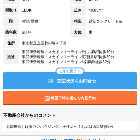
間取り
1LDK
広さ
40.85m²
階
4階/7階建
構造
鉄筋コンクリート造
築年数
築1年
方位
東
住所
東京都足立区竹の塚４丁目
東武伊勢崎線・スカイツリーライン/竹ノ塚駅/徒歩10分
交通
東武伊勢崎線・スカイツリーライン/西新井駅/徒歩30分
東武伊勢崎線・スカイツリーライン/谷塚駅/徒歩32分
1分で完了！
空室状況をお問合せ
希望日時を選んで内見予約
不動産会社からのコメント
お部屋探しはタウンハウジング北千住店へ！お店は西口徒歩3分