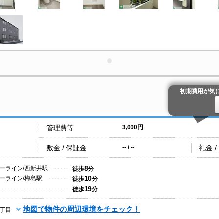
初期費用が気
管理費等
3,000円
敷金 / 保証金
礼金 /
-- / --
8
ーライン/西新井駅
徒歩
分
10
ーライン/梅島駅
徒歩
分
19
徒歩
分
地図で物件の周辺環境をチェック！
丁目