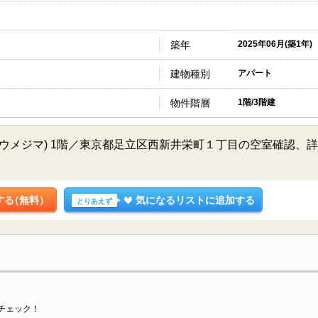
築年
2025年06月(築1年)
建物種別
アパート
物件階層
1階/3階建
ットホームウメジマ) 1階／東京都足立区西新井栄町１丁目の空室確
する
（無料）
気になるリストに追加する
とりあえず
チェック！