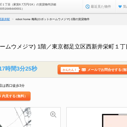
１丁目（家賃8.7万円/1K）の賃貸物件詳細
最近見た物件
気
5051646440001）
西新井駅
robot home 梅島(ロボットホームウメジマ) 1階の賃貸物件
ボットホームウメジマ) 1階／東京都足立区西新井栄町
17時間3分24秒
メールでお問合せする
（無
かんたん！
店は西口徒歩3分
内見する
（無料）