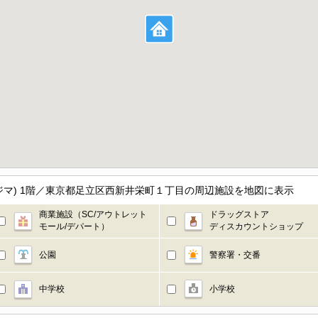
ムウメジマ) 1階／東京都足立区西新井栄町１丁目の周辺施設を地図に表示
商業施設（SC/アウトレット
ドラッグストア
モール/デパート）
ディスカウントショップ
公園
警察署・交番
中学校
小学校