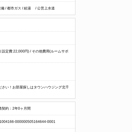
設備
/
都市ガス
/
給湯
/
公営上水道
リ設定費:22,000円) / その他費用(ルームサポ
ださい！お部屋探しはタウンハウジング北千
借契約：2年0ヶ月間
1004166-000000505164644-0001