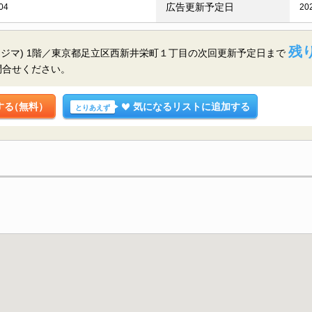
広告更新予定日
04
20
残り
ムウメジマ) 1階／東京都足立区西新井栄町１丁目の
次回更新予定日まで
問合せください。
する
（無料）
気になるリストに追加する
とりあえず