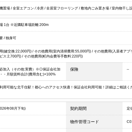
機置場
/
全室エアコン
/
冷房
/
全居室フローリング
/
敷地内ごみ置き場
/
室内物干し
 1台 ※近隣駐車場距離:200m
不要
/
独身可
(鍵交換:22,000円) / その他費用(室内清掃費用:55,000円) / その他費用(入居者アプ
ス:2,700円) / その他費用(町内会費等手数料:220円)
保険
必加入（その他:実費）※◎保証会社加
--
・・月額賃料合計(費用含む)×100%
利用可能な北千住駅！都心へのアクセス快適！保証会社利用可能！詳細はご相談く
契約期間
2026年08月下旬)
定
物件管理コード
C0