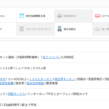
ーホン
室内洗濯機置き場
駐車場付き
エア
ク
ウォークインクローゼット
独立洗面台
追い
ネット接続（月額利用料無料）
/
光ファイバー
/
LAN対応
ット1ヵ所
/
シューズボックス1ヵ所
ロ付
/
コンロ2口以上
/
システムキッチン
/
独立型キッチン
/
洗面台
/
洗面所独立
/
洗
浴室乾燥機
/
脱衣所
/
温水洗浄便座
/
暖房便座
ック
/
宅配ボックス
/
インターホン
/
TVモニターフォン
/
防犯カメラ
可
/
2沿線利用可
/
駅まで平坦