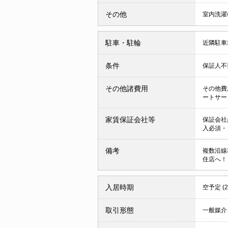
その他
室内洗濯
駐車・駐輪
近隣駐車場
条件
保証人
その他諸費用
その他費用
ートサービ
家賃保証会社等
保証会社
入必須・
備考
複数沿線
住店へ！
入居時期
空予定 (
取引形態
一般媒介