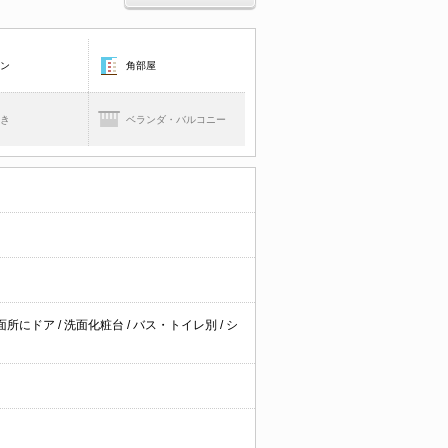
コン
角部屋
焚き
ベランダ・バルコニー
面所にドア
/
洗面化粧台
/
バス・トイレ別
/
シ