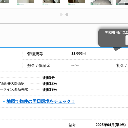
初期費用が気
管理費等
11,000円
敷金 / 保証金
礼金 /
-- / --
9
徒歩
分
12
/西新井大師西駅
徒歩
分
19
ーライン/西新井駅
徒歩
分
地図で物件の周辺環境をチェック！
築年
2025年04月(築1年)