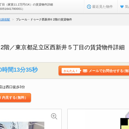
目（家賃11.2万円/1K）の賃貸物件詳細
最近見た物件
気
5051641780001）
大師前駅
プレール・ドゥーク西新井II 2階の賃貸物件
I 2階／東京都足立区西新井５丁目の賃貸物件詳細
0時間13分34秒
メールでお問合せする
（無
かんたん！
店は西口徒歩3分
内見する
（無料）