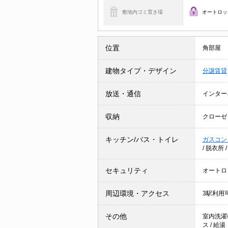
敷地内ゴミ置き場
オートロッ
位置
角部屋
建物タイプ・デザイン
分譲賃貸
放送・通信
インター
収納
クローゼ
キッチン/バス・トイレ
ガスコン
/
脱衣所
セキュリティ
オートロ
周辺環境・アクセス
3駅利用
その他
室内洗濯
ス
/
給