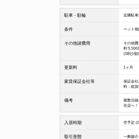
駐車・駐輪
近隣駐車場
条件
ペット相
その他諸費用
その他費用
料:5,5
(SBI少
更新料
1ヶ月
家賃保証会社等
保証会社
料：総賃料
備考
複数沿線
住店へ！
入居時期
空予定 (
取引形態
一般媒介