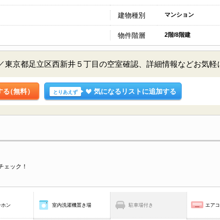
建物種別
マンション
物件階層
2階/8階建
2階／東京都足立区西新井５丁目の空室確認、詳細情報などお気
する
（無料）
気になるリストに追加する
とりあえず
チェック！
ーホン
室内洗濯機置き場
駐車場付き
エア