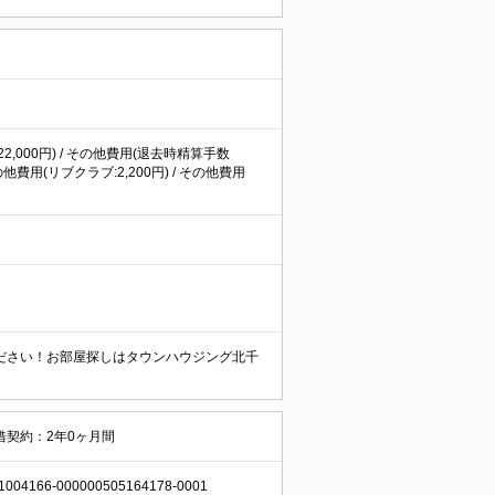
22,000円) / その他費用(退去時精算手数
他費用(リブクラブ:2,200円) / その他費用
ださい！お部屋探しはタウンハウジング北千
借契約：2年0ヶ月間
1004166-000000505164178-0001