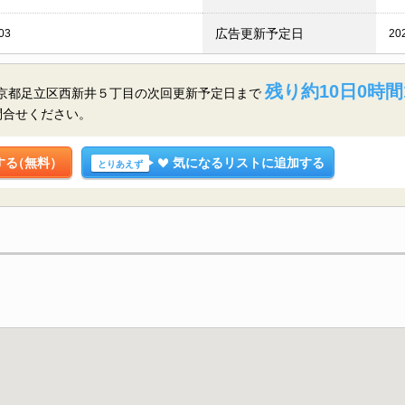
広告更新予定日
03
20
残り約10日0時間
東京都足立区西新井５丁目の
次回更新予定日まで
問合せください。
する
（無料）
気になるリストに追加する
とりあえず