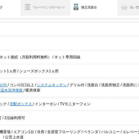
ク
ウォークインクローゼット
独立洗面台
追い
ネット接続（月額利用料無料）
/
ネット専用回線
ット1ヵ所
/
シューズボックス1ヵ所
ロ付
/
コンロ2口以上
/
システムキッチン
/
グリル付
/
洗面台
/
洗面所独立
/
洗面所に
/
温水洗浄便座
/
暖房便座
ック
/
宅配ボックス
/
インターホン
/
TVモニターフォン
可
/
2沿線利用可
機置場
/
エアコン1台
/
冷房
/
全居室フローリング
/
ベランダ
/
バルコニー
/
エレベー
湯
/
公営上水道