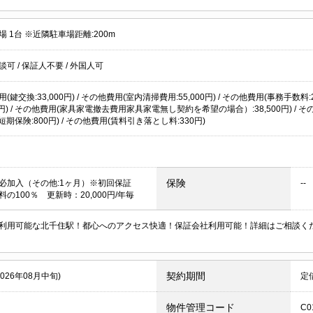
 1台 ※近隣駐車場距離:200m
談可
/
保証人不要
/
外国人可
(鍵交換:33,000円) / その他費用(室内清掃費用:55,000円) / その他費用(事務手数料:
00円) / その他費用(家具家電撤去費用家具家電無し契約を希望の場合）:38,500円) / その
額短期保険:800円) / その他費用(賃料引き落とし料:330円)
保険
必加入（その他:1ヶ月）※初回保証
--
の100％ 更新時：20,000円/年毎
利用可能な北千住駅！都心へのアクセス快適！保証会社利用可能！詳細はご相談く
契約期間
2026年08月中旬)
定
物件管理コード
C0