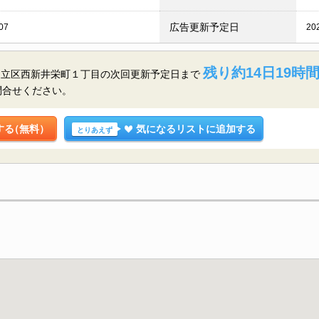
広告更新予定日
07
20
残り約14日19時間
足立区西新井栄町１丁目の
次回更新予定日まで
問合せください。
する
（無料）
気になるリストに追加する
とりあえず