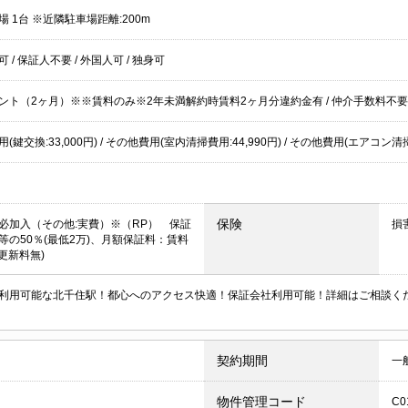
 1台 ※近隣駐車場距離:200m
居可
/
保証人不要
/
外国人可
/
独身可
ント（2ヶ月）※※賃料のみ※2年未満解約時賃料2ヶ月分違約金有 /
仲介手数料不要
(鍵交換:33,000円) / その他費用(室内清掃費用:44,990円) / その他費用(エアコン清掃費
保険
必加入（その他:実費）※（RP） 保証
損
等の50％(最低2万)、月額保証料：賃料
更新料無)
利用可能な北千住駅！都心へのアクセス快適！保証会社利用可能！詳細はご相談く
契約期間
一
物件管理コード
C0