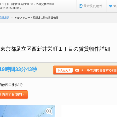
１丁目（家賃16万円/1LDK）の賃貸物件詳細
最近見た物件
気
5051158500001）
西新井駅
アルファコート西新井 1階の賃貸物件
／東京都足立区西新井栄町１丁目の賃貸物件詳細
19時間33分42秒
メールでお問合せする
（無
かんたん！
店は西口徒歩3分
内見する
（無料）