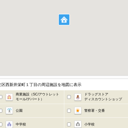
立区西新井栄町１丁目の周辺施設を地図に表示
商業施設（SC/アウトレット
ドラッグストア
モール/デパート）
ディスカウントショップ
公園
警察署・交番
中学校
小学校