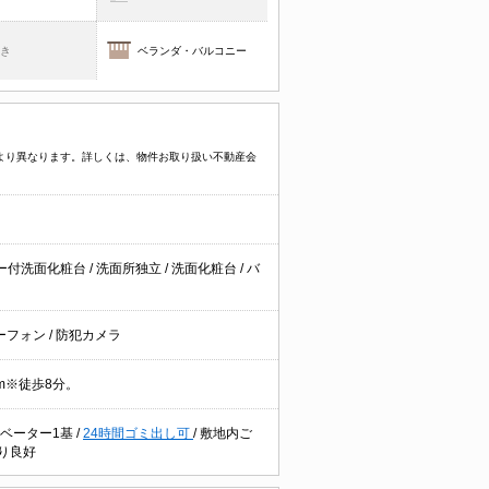
焚き
ベランダ・バルコニー
件により異なります。詳しくは、物件お取り扱い不動産会
ー付洗面化粧台
/
洗面所独立
/
洗面化粧台
/
バ
ーフォン
/
防犯カメラ
0m※徒歩8分。
ベーター1基
/
24時間ゴミ出し可
/
敷地内ご
り良好