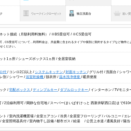
ク
ウォークインクローゼット
独立洗面台
追い
ネット接続（月額利用料無料）
/
※BS受信可
/
※CS受信可
信可 , CS受信可 について…利用料金は、共益費に含まれるタイプや個別に契約するタイプなど物
せください。
ット1ヵ所
/
シューズボックス1ヵ所
/
全居室収納
ロ付
/
コンロ2口以上
/
システムキッチン
/
対面キッチン
/
グリル付
/
洗面台
/
シャワ
レ別
/
シャワー
/
浴室乾燥機
/
脱衣所
/
温水洗浄便座
/
暖房便座
ック
/
宅配ボックス
/
ディンプルキー
/
ダブルロックキー
/
インターホン
/
TVモニタ
可
/
2沿線利用可
/
閑静な住宅地
/ スーパー(まいばすけっと 西新井駅西口店)まで61
ント
/
室内洗濯機置場
/
全室エアコン
/
冷房
/
全居室フローリング
/
バルコニー
/
エレ
場
/
全室照明器具付
/
室内物干し設備
/
都市ガス
/
給湯
/
公営上水道
/
通風良好
/
陽当