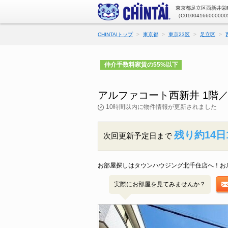
東京都足立区西新井栄町
（C01004166000000
CHINTAIトップ
東京都
東京23区
足立区
仲介手数料家賃の55%以下
アルファコート西新井 1階
10時間以内に物件情報が更新されました
残り約14日
次回更新予定日まで
お部屋探しはタウンハウジング北千住店へ！お
実際にお部屋を見てみませんか？