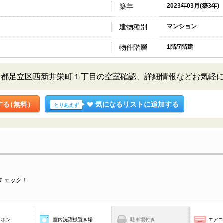
築年
2023年03月(築3年)
建物種別
マンション
物件階層
1階/7階建
京都足立区西新井栄町１丁目の空室確認、詳細情報などお気軽
する
（無料）
気になるリストに追加する
とりあえず
チェック！
ーホン
室内洗濯機置き場
駐車場付き
エア