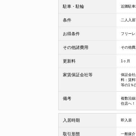
駐車・駐輪
近隣駐車場
条件
二人入
お得条件
フリーレ
その他諸費用
その他費用
更新料
1ヶ月
家賃保証会社等
保証会社
料：賃料
等の1％(
備考
複数沿線
住店へ！
入居時期
即入居
取引形態
一般媒介