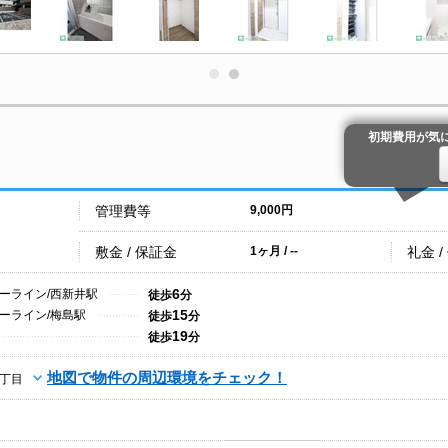
初期費用が気
管理費等
9,000円
敷金 / 保証金
礼金 /
1ヶ月 / --
6
ーライン/西新井駅
徒歩
分
15
ーライン/梅島駅
徒歩
分
19
徒歩
分
地図で物件の周辺環境をチェック！
丁目