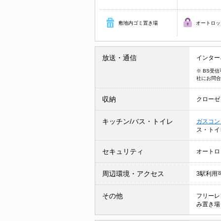
敷地内ゴミ置き場
オートロッ
放送・通信
インター
※ BS受
社にお問合
収納
クローゼ
キッチン/バス・トイレ
ガスコン
ス・トイ
セキュリティ
オートロ
周辺環境・アクセス
3駅利用
その他
フリーレ
み置き