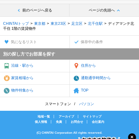
前のページへ戻る
ページの先頭へ
CHINTAIトップ
東京都
東京23区
足立区
北千住駅
ディアマンテ北
千住 1階の賃貸物件
気になるリスト
保存中の条件
別の探し方でお部屋を探す
沿線・駅から
住所から
家賃相場から
通勤通学時間から
物件特集から
TOP
スマートフォン
パソコン
地域一覧
アーカイブ
サイトマップ
個人情報
免責
お問合せ
会社案内
(C) CHINTAI Corporation All rights reserved.