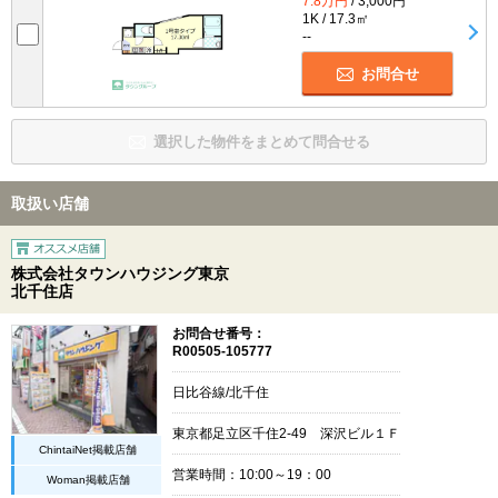
7.8万円
/ 3,000円
1K / 17.3㎡
--
お問合せ
選択した物件をまとめて問合せる
取扱い店舗
株式会社タウンハウジング東京
北千住店
お問合せ番号：
R00505-105777
日比谷線/北千住
東京都足立区千住2-49 深沢ビル１Ｆ
ChintaiNet掲載店舗
営業時間：10:00～19：00
Woman掲載店舗