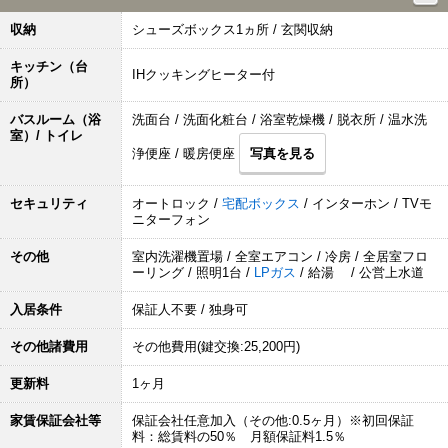
収納
シューズボックス1ヵ所 / 玄関収納
キッチン（台
IHクッキングヒーター付
所）
バスルーム（浴
洗面台 / 洗面化粧台 / 浴室乾燥機 / 脱衣所 / 温水洗
室）/ トイレ
浄便座 / 暖房便座
写真を見る
セキュリティ
オートロック /
宅配ボックス
/ インターホン / TVモ
ニターフォン
その他
室内洗濯機置場 / 全室エアコン / 冷房 / 全居室フロ
ーリング / 照明1台 /
LPガス
/ 給湯 / 公営上水道
入居条件
保証人不要 / 独身可
その他諸費用
その他費用(鍵交換:25,200円)
更新料
1ヶ月
家賃保証会社等
保証会社任意加入（その他:0.5ヶ月）※初回保証
料：総賃料の50％ 月額保証料1.5％