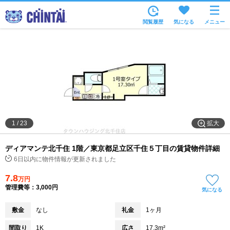
お部屋を探す
閲覧履歴
気になる
メニュー
沿線・駅から
住所から
家賃相場から
通勤通学時間から
物件特集から
拡大
1
/
23
不動産会社から
ディアマンテ北千住 1階／東京都足立区千住５丁目の賃貸物件詳細
TOP
6日以内に物件情報が更新されました
7.8
万円
管理費等：3,000円
気になる
敷金
なし
礼金
1ヶ月
間取り
1K
広さ
17.3m²