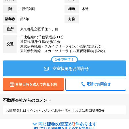
階
1階/3階建
構造
木造
築年数
築5年
方位
住所
東京都足立区千住５丁目
日比谷線/北千住駅/徒歩11分
常磐線/北千住駅/徒歩11分
交通
東武伊勢崎線・スカイツリーライン/小菅駅/徒歩23分
東武伊勢崎線・スカイツリーライン/五反野駅/徒歩24分
1分で完了！
空室状況をお問合せ
電話でお問合せ
希望日時を選んで内見予約
不動産会社からのコメント
お部屋探しはタウンハウジング北千住店へ！お店は西口徒歩3分
同じ建物の空室が
3
件あります
空いているお部屋をまとめてお問合せ！