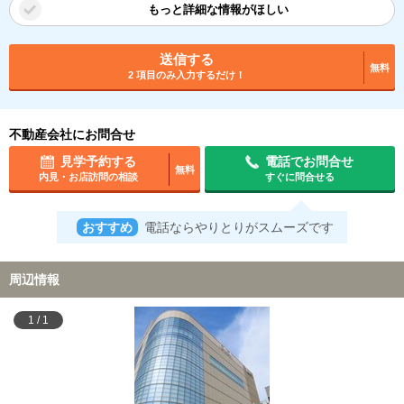
もっと詳細な情報がほしい
送信する
無料
2 項目のみ入力するだけ！
不動産会社にお問合せ
見学予約する
電話でお問合せ
無料
内見・お店訪問の相談
すぐに問合せる
おすすめ
電話ならやりとりがスムーズです
周辺情報
1
/
1