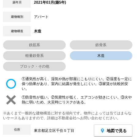
2021年03月(築5年)
築年月
アパート
建物種別
木造
建物構造
鉄筋系
鉄骨系
軽量鉄骨系
木造
ブロック・その他
①通気性が高く、湿気や熱が部屋にこもりにくい。②湿度を一定に
保つ効果があり、室内に結露が発生しにくい。③家賃が比較的安
い。
①防音性が低い。②気密性が低く、エアコンが効きにくい。③火や
熱に弱いため、火災時にリスクがある。
※あくまで一般的な建物構造に対する傾向です。物件によっては当てはまらな
いケースもありますので、詳細は不動産会社へお問い合わせください。
住所
地図で見る
東京都足立区千住５丁目