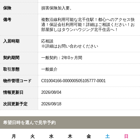
保険
損害保険加入要。
備考
複数沿線利用可能な北千住駅！都心へのアクセス快
適！保証会社利用可能！詳細はご相談ください！お
部屋探しはタウンハウジング北千住店へ！
入居時期
応相談
※詳細はお問い合わせください
契約期間
一般契約：2年0ヶ月間
取引形態
一般媒介
物件管理コード
C01004166-000000505105777-0001
情報更新日
2026/08/04
次回更新予定
2026/08/18
希望日時を選んで見学予約
月
火
水
木
金
土
日