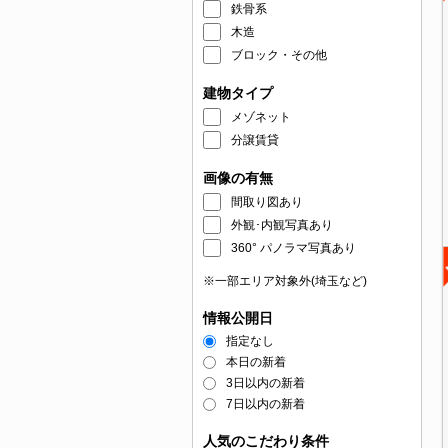
鉄骨系
木造
ブロック・その他
建物タイプ
メゾネット
分譲賃貸
画像の有無
間取り図あり
外観･内観写真あり
360° パノラマ写真あり
※一部エリア対象外(埼玉など)
情報公開日
指定なし
本日の新着
3日以内の新着
7日以内の新着
人気のこだわり条件