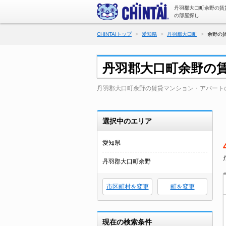
丹羽郡大口町余野の賃
の部屋探し
CHINTAIトップ
愛知県
丹羽郡大口町
余野の
丹羽郡大口町余野の
丹羽郡大口町余野の賃貸マンション・アパート
選択中のエリア
愛知県
丹羽郡大口町余野
市区町村を変更
町を変更
現在の検索条件