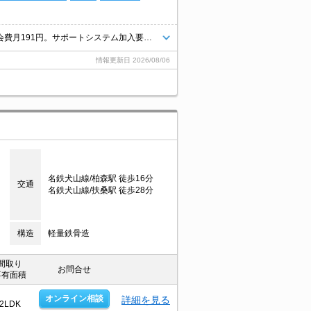
室内ペットと一緒に暮らしたいあなたへ。クレジットで家賃支払可。自治会費月191円。サポートシステム加入要1,980円/月。
情報更新日
2026/08/06
目
名鉄犬山線/柏森駅 徒歩16分
交通
名鉄犬山線/扶桑駅 徒歩28分
構造
軽量鉄骨造
間取り
お問合せ
専有面積
オンライン相談
詳細を見る
2LDK