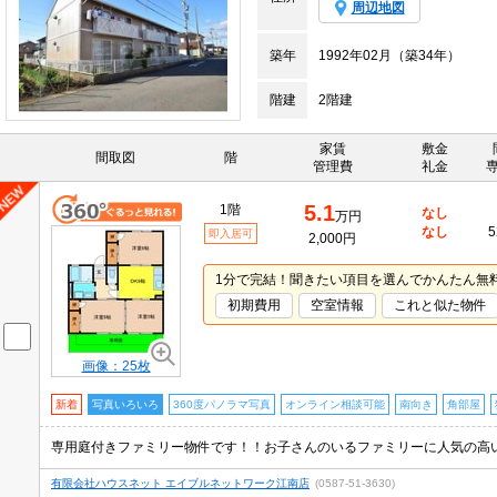
周辺地図
築年
1992年02月（築34年）
階建
2階建
家賃
敷金
間取図
階
管理費
礼金
5.1
1階
なし
万円
なし
5
即入居可
2,000円
1分で完結！聞きたい項目を選んでかんたん無
初期費用
空室情報
これと似た物件
画像：25枚
新着
写真いろいろ
360度パノラマ写真
オンライン相談可能
南向き
角部屋
専用庭付きファミリー物件です！！お子さんのいるファミリーに人気の高
有限会社ハウスネット エイブルネットワーク江南店
(0587-51-3630)