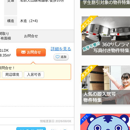
交通
名鉄犬山線/柏森駅 徒歩10分
構造
木造（2×4)
間取り
お問合せ
専有面積
詳細を見る
1LDK
お問合せ
8.35m²
追加
料問合せ！
周辺環境
入居可否
情報更新日
2026/08/08