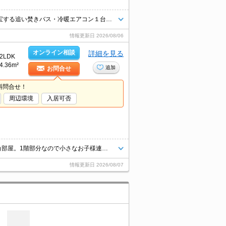
お値打ち２ＬＤＫ☆ファミリーにオススメの１階角部屋！！寒い季節に重宝する追い焚きバス・冷暖エアコン１台を完備（＾＾）/
情報更新日
2026/08/06
オンライン相談
詳細を見る
2LDK
4.36m²
追加
お問合せ
料問合せ！
周辺環境
入居可否
1年未満で解約の場合は、家賃1ヶ月分の違約金。エアコン1基付き。全戸角部屋。1階部分なので小さなお子様連れの方でも安心です。
情報更新日
2026/08/07
目