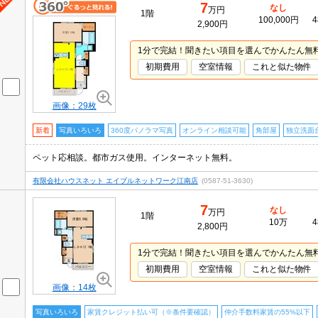
7
なし
万円
1階
100,000円
4
2,900円
1分で完結！聞きたい項目を選んでかんたん無
初期費用
空室情報
これと似た物件
画像：29枚
新着
写真いろいろ
360度パノラマ写真
オンライン相談可能
角部屋
独立洗面
ペット応相談。都市ガス使用。インターネット無料。
有限会社ハウスネット エイブルネットワーク江南店
(0587-51-3630)
7
なし
万円
1階
10万
4
2,800円
1分で完結！聞きたい項目を選んでかんたん無
初期費用
空室情報
これと似た物件
画像：14枚
写真いろいろ
家賃クレジット払い可（※条件要確認）
仲介手数料家賃の55%以下