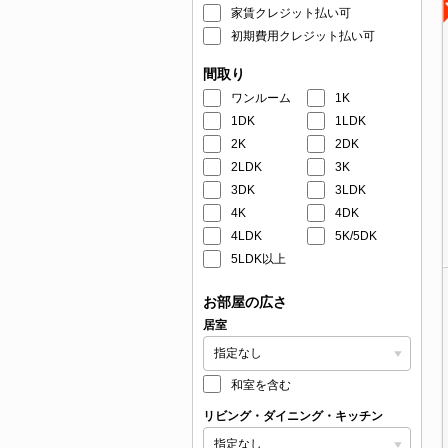
家賃クレジット払い可
初期費用クレジット払い可
間取り
ワンルーム
1K
1DK
1LDK
2K
2DK
2LDK
3K
3DK
3LDK
4K
4DK
4LDK
5K/5DK
5LDK以上
お部屋の広さ
居室
和室を含む
リビング・ダイニング・キッチン