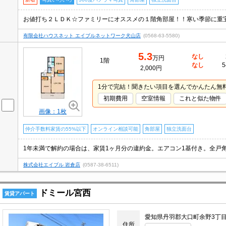
有限会社ハウスネット エイブルネットワーク犬山店
(0568-63-5580)
5.3
なし
万円
1階
なし
5
2,000円
1分で完結！聞きたい項目を選んでかんたん無
初期費用
空室情報
これと似た物件
画像：1枚
仲介手数料家賃の55%以下
オンライン相談可能
角部屋
独立洗面台
株式会社エイブル 岩倉店
(0587-38-6511)
ドミール宮西
賃貸アパート
愛知県丹羽郡大口町余野3丁
住所