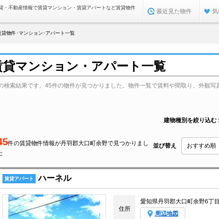
貸・不動産情報で賃貸マンション・賃貸アパートなど賃貸物件
最近見た物件
気
賃貸物件･マンション･アパート一覧
賃貸マンション・アパート一覧
の検索結果です。45件の物件が見つかりました。物件一覧で賃料や間取り、外観写
建物種別を絞り込む
45
件の賃貸物件情報が丹羽郡大口町余野で見つかりまし
並び替え
た
ハーネル
賃貸アパート
愛知県丹羽郡大口町余野6丁
住所
周辺地図