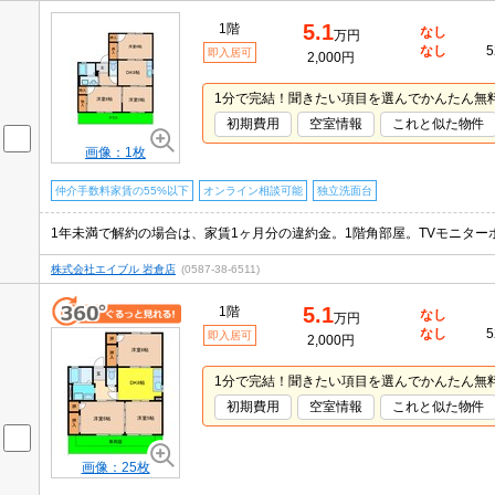
5.1
1階
なし
万円
なし
5
即入居可
2,000円
1分で完結！聞きたい項目を選んでかんたん無
初期費用
空室情報
これと似た物件
画像：1枚
仲介手数料家賃の55%以下
オンライン相談可能
独立洗面台
1年未満で解約の場合は、家賃1ヶ月分の違約金。1階角部屋。TVモニター
株式会社エイブル 岩倉店
(0587-38-6511)
5.1
1階
なし
万円
なし
5
即入居可
2,000円
1分で完結！聞きたい項目を選んでかんたん無
初期費用
空室情報
これと似た物件
画像：25枚