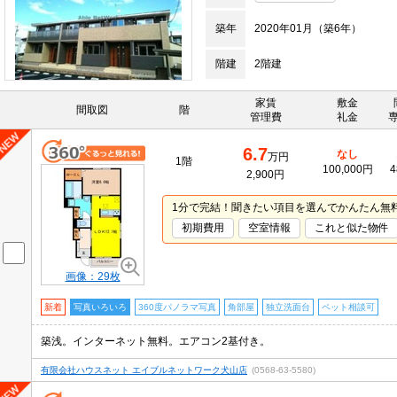
築年
2020年01月（築6年）
階建
2階建
家賃
敷金
間取図
階
管理費
礼金
6.7
なし
万円
1階
100,000円
4
2,900円
1分で完結！聞きたい項目を選んでかんたん無
初期費用
空室情報
これと似た物件
画像：29枚
新着
写真いろいろ
360度パノラマ写真
角部屋
独立洗面台
ペット相談可
築浅。インターネット無料。エアコン2基付き。
有限会社ハウスネット エイブルネットワーク犬山店
(0568-63-5580)