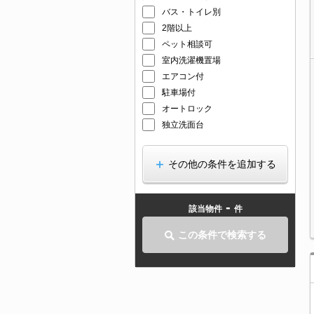
バス・トイレ別
2階以上
ペット相談可
室内洗濯機置場
エアコン付
駐車場付
オートロック
独立洗面台
その他の条件を追加する
-
該当物件
件
この条件で検索する