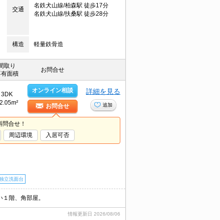
名鉄犬山線/柏森駅 徒歩17分
交通
名鉄犬山線/扶桑駅 徒歩28分
構造
軽量鉄骨造
間取り
お問合せ
専有面積
オンライン相談
詳細を見る
3DK
2.05m²
追加
お問合せ
料問合せ！
周辺環境
入居可否
独立洗面台
い１階、角部屋。
情報更新日
2026/08/06