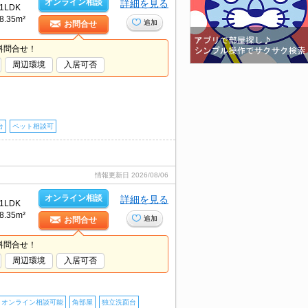
オンライン相談
詳細を見る
1LDK
8.35m²
追加
お問合せ
料問合せ！
周辺環境
入居可否
台
ペット相談可
情報更新日
2026/08/06
オンライン相談
詳細を見る
1LDK
8.35m²
追加
お問合せ
料問合せ！
周辺環境
入居可否
オンライン相談可能
角部屋
独立洗面台