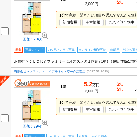
なし
5
2,000円
1分で完結！聞きたい項目を選んでかんたん無
初期費用
空室情報
これと似た物件
画像：29枚
新着
写真いろいろ
360度パノラマ写真
オンライン相談可能
角部屋
独立洗面
有限会社ハウスネット エイブルネットワーク江南店
(0587-51-3630)
5.2
なし
万円
1階
なし
5
2,000円
1分で完結！聞きたい項目を選んでかんたん無
初期費用
空室情報
これと似た物件
画像：29枚
新着
写真いろいろ
360度パノラマ写真
角部屋
独立洗面台