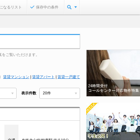
になるリスト
保存中の条件
真をご覧いただけます。
賃貸マンション
|
賃貸アパート
|
賃貸一戸建て
表示件数
目