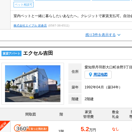
ペット相談可
株式会社エイブル 岩倉店
(0587-38-6511)
残り3件を表示する
エクセル吉田
賃貸アパート
愛知県丹羽郡大口町余野3丁
住所
周辺地図
築年
1992年04月（築34年）
階建
2階建
家賃
敷金
間取図
階
管理費
礼金
5.2
なし
万円
1階