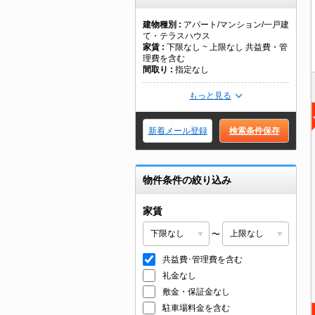
建物種別
アパート/マンション/一戸建
て・テラスハウス
家賃
下限なし ~ 上限なし 共益費・管
理費を含む
間取り
指定なし
もっと見る
新着メール登録
検索条件保存
物件条件の絞り込み
家賃
〜
共益費･管理費を含む
礼金なし
敷金・保証金なし
駐車場料金を含む