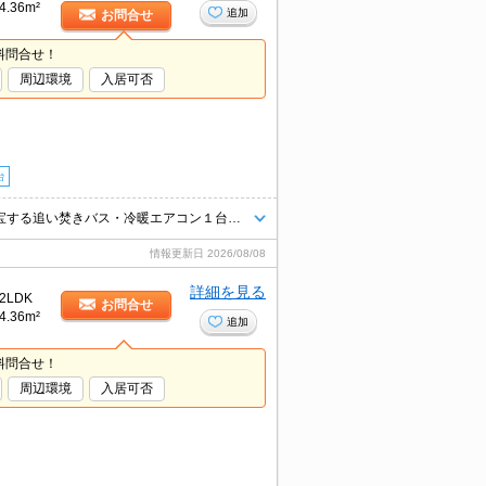
4.36m²
追加
お問合せ
料問合せ！
周辺環境
入居可否
台
お値打ち２ＬＤＫ☆ファミリーにオススメの１階角部屋！！寒い季節に重宝する追い焚きバス・冷暖エアコン１台を完備（＾＾）/
情報更新日
2026/08/08
詳細を見る
2LDK
お問合せ
4.36m²
追加
料問合せ！
周辺環境
入居可否