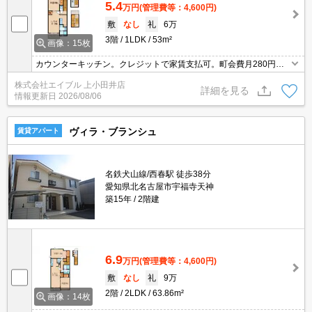
5.4
万円
(管理費等：4,600円)
敷
なし
礼
6万
3階
1LDK
53m²
画像：15枚
カウンターキッチン。クレジットで家賃支払可。町会費月280円。
サポートシステム加入要1,980円/月。
株式会社エイブル 上小田井店
詳細を見る
情報更新日
2026/08/06
ヴィラ・ブランシュ
賃貸アパート
名鉄犬山線/西春駅 徒歩38分
愛知県北名古屋市宇福寺天神
築15年
2階建
6.9
万円
(管理費等：4,600円)
敷
なし
礼
9万
2階
2LDK
63.86m²
画像：14枚