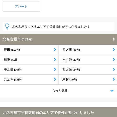
アパート
北名古屋市にあるエリアで賃貸物件が見つかりました！
北名古屋市
(453件)
鹿田
熊之庄
(117件)
(46件)
徳重
六ツ師
(41件)
(27件)
中之郷
西之保
(26件)
(24件)
九之坪
沖村
(22件)
(21件)
もっと見る
北名古屋市宇福寺周辺のエリアで物件が見つかりました