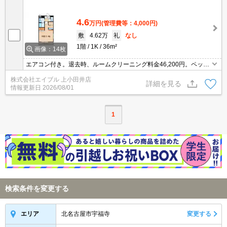
4.6
万円
(管理費等：4,000円)
敷
4.62万
礼
なし
1階
1K
36m²
画像：14枚
エアコン付き。退去時、ルームクリーニング料金46,200円。ペット
応相談。小型犬・猫計1匹まで飼育可。ペット飼育の場合、敷金2ヶ
株式会社エイブル 上小田井店
月。
詳細を見る
情報更新日
2026/08/01
1
検索条件を変更する
北名古屋市宇福寺
変更する
エリア