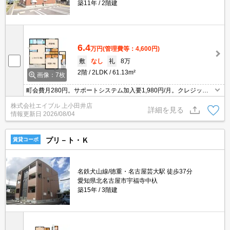
築11年
2階建
6.4
万円
(管理費等：4,600円)
敷
なし
礼
8万
2階
2LDK
61.13m²
画像：7枚
町会費月280円。サポートシステム加入要1,980円/月。クレジット
で家賃支払可。2階角部屋。
株式会社エイブル 上小田井店
詳細を見る
情報更新日
2026/08/04
プリ－ト・Ｋ
賃貸コーポ
名鉄犬山線/徳重・名古屋芸大駅 徒歩37分
愛知県北名古屋市宇福寺中杁
築15年
3階建