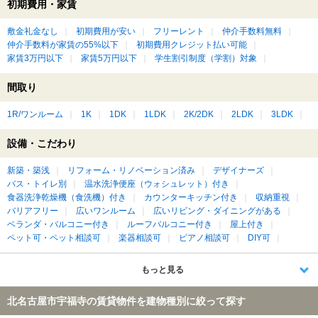
初期費用・家賃
敷金礼金なし
初期費用が安い
フリーレント
仲介手数料無料
仲介手数料が家賃の55%以下
初期費用クレジット払い可能
家賃3万円以下
家賃5万円以下
学生割引制度（学割）対象
間取り
1R/ワンルーム
1K
1DK
1LDK
2K/2DK
2LDK
3LDK
設備・こだわり
新築・築浅
リフォーム・リノベーション済み
デザイナーズ
バス・トイレ別
温水洗浄便座（ウォシュレット）付き
食器洗浄乾燥機（食洗機）付き
カウンターキッチン付き
収納重視
バリアフリー
広いワンルーム
広いリビング・ダイニングがある
ベランダ・バルコニー付き
ルーフバルコニー付き
屋上付き
ペット可・ペット相談可
楽器相談可
ピアノ相談可
DIY可
もっと見る
北名古屋市宇福寺の賃貸物件を建物種別に絞って探す