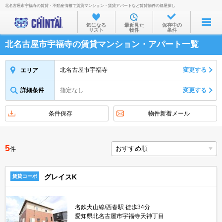
北名古屋市宇福寺の賃貸・不動産情報で賃貸マンション・賃貸アパートなど賃貸物件の部屋探し
お部屋を探す
気になる
最近見た
保存中の
リスト
物件
条件
沿線・駅から
北名古屋市宇福寺の賃貸マンション・アパート一覧
住所から
家賃相場から
北名古屋市宇福寺
変更する
エリア
通勤通学時間から
詳細条件
指定なし
変更する
物件特集から
条件保存
物件新着メール
不動産会社から
TOP
5
件
グレイスK
賃貸コーポ
名鉄犬山線/西春駅 徒歩34分
愛知県北名古屋市宇福寺天神丁目