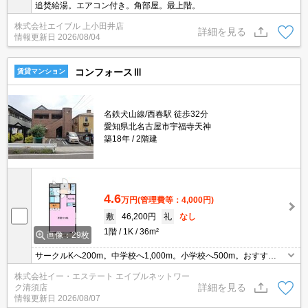
追焚給湯。エアコン付き。角部屋。最上階。
株式会社エイブル 上小田井店
詳細を見る
情報更新日
2026/08/04
コンフォースⅢ
賃貸マンション
名鉄犬山線/西春駅 徒歩32分
愛知県北名古屋市宇福寺天神
築18年
2階建
4.6
万円
(管理費等：4,000円)
敷
46,200円
礼
なし
1階
1K
36m²
画像：29枚
サークルKへ200m。中学校へ1,000m。小学校へ500m。おすす
め！。
株式会社イー・エステート エイブルネットワー
詳細を見る
ク清須店
情報更新日
2026/08/07