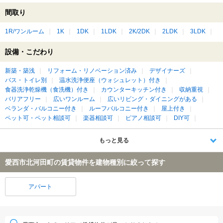
間取り
1R/ワンルーム
1K
1DK
1LDK
2K/2DK
2LDK
3LDK
設備・こだわり
新築・築浅
リフォーム・リノベーション済み
デザイナーズ
バス・トイレ別
温水洗浄便座（ウォシュレット）付き
食器洗浄乾燥機（食洗機）付き
カウンターキッチン付き
収納重視
バリアフリー
広いワンルーム
広いリビング・ダイニングがある
ベランダ・バルコニー付き
ルーフバルコニー付き
屋上付き
ペット可・ペット相談可
楽器相談可
ピアノ相談可
DIY可
もっと見る
愛西市北河田町の賃貸物件を建物種別に絞って探す
アパート