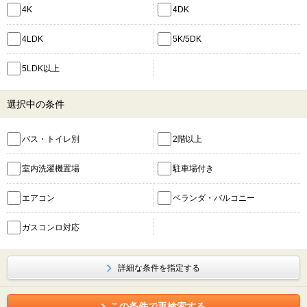
4K
4DK
4LDK
5K/5DK
5LDK以上
選択中の条件
バス・トイレ別
2階以上
室内洗濯機置場
駐車場付き
エアコン
ベランダ・バルコニー
ガスコンロ対応
詳細な条件を指定する
この条件で再検索する