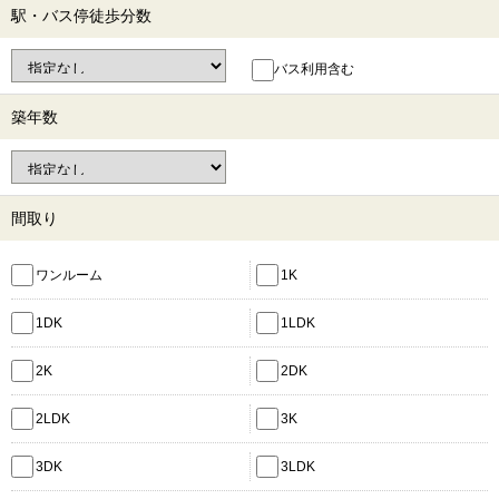
駅・バス停徒歩分数
バス利用含む
築年数
間取り
ワンルーム
1K
1DK
1LDK
2K
2DK
2LDK
3K
3DK
3LDK