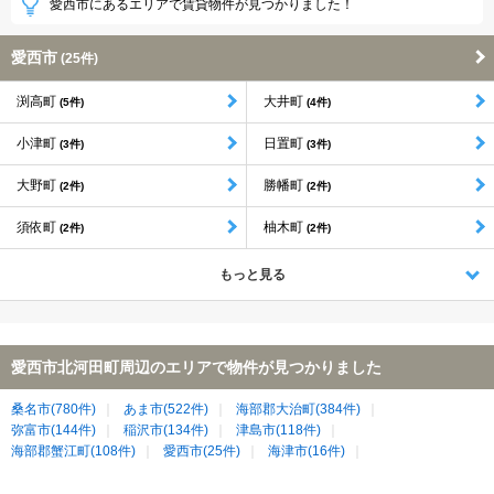
愛西市にあるエリアで賃貸物件が見つかりました！
愛西市
(25件)
渕高町
大井町
(5件)
(4件)
小津町
日置町
(3件)
(3件)
大野町
勝幡町
(2件)
(2件)
須依町
柚木町
(2件)
(2件)
もっと見る
愛西市北河田町周辺のエリアで物件が見つかりました
桑名市(780件)
あま市(522件)
海部郡大治町(384件)
弥富市(144件)
稲沢市(134件)
津島市(118件)
海部郡蟹江町(108件)
愛西市(25件)
海津市(16件)