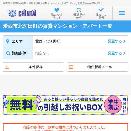
愛西市北河田町の賃貸・不動産情報で賃貸マンション・賃貸アパートなど賃貸物件の部屋探し
お部屋を探す
気になる
最近見た
保存中の
リスト
物件
条件
沿線・駅から
愛西市北河田町の賃貸マンション・アパート一覧
住所から
家賃相場から
愛西市北河田町
変更する
エリア
通勤通学時間から
詳細条件
指定なし
変更する
物件特集から
条件保存
物件新着メール
不動産会社から
TOP
指定の条件に一致する物件は見つかりませんでした。