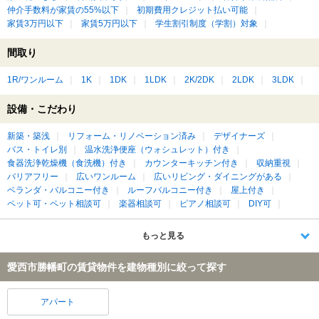
仲介手数料が家賃の55%以下
初期費用クレジット払い可能
家賃3万円以下
家賃5万円以下
学生割引制度（学割）対象
間取り
1R/ワンルーム
1K
1DK
1LDK
2K/2DK
2LDK
3LDK
設備・こだわり
新築・築浅
リフォーム・リノベーション済み
デザイナーズ
バス・トイレ別
温水洗浄便座（ウォシュレット）付き
食器洗浄乾燥機（食洗機）付き
カウンターキッチン付き
収納重視
バリアフリー
広いワンルーム
広いリビング・ダイニングがある
ベランダ・バルコニー付き
ルーフバルコニー付き
屋上付き
ペット可・ペット相談可
楽器相談可
ピアノ相談可
DIY可
もっと見る
愛西市勝幡町の賃貸物件を建物種別に絞って探す
アパート