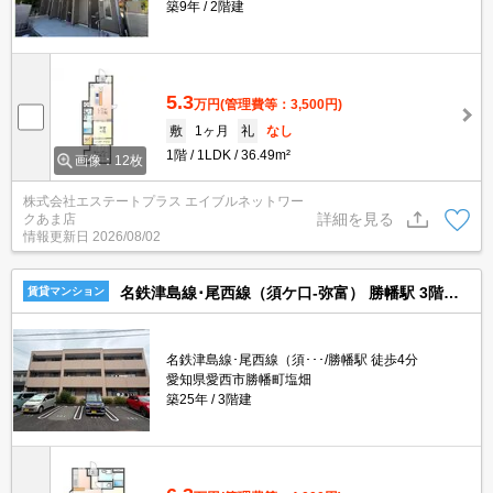
築9年
2階建
5.3
万円
(管理費等：3,500円)
敷
1ヶ月
礼
なし
1階
1LDK
36.49m²
画像：12枚
株式会社エステートプラス エイブルネットワー
詳細を見る
クあま店
情報更新日
2026/08/02
名鉄津島線･尾西線（須ケ口-弥富） 勝幡駅 3階建 築25年
賃貸マンション
名鉄津島線･尾西線（須･･･/勝幡駅 徒歩4分
愛知県愛西市勝幡町塩畑
築25年
3階建