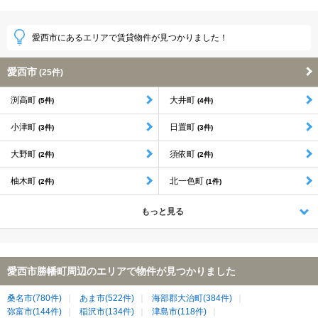
愛西市にあるエリアで賃貸物件が見つかりました！
愛西市
(25件)
渕高町
大井町
(5件)
(4件)
小津町
日置町
(3件)
(3件)
大野町
須依町
(2件)
(2件)
柚木町
北一色町
(2件)
(1件)
もっと見る
愛西市勝幡町周辺のエリアで物件が見つかりました
桑名市(780件)
あま市(522件)
海部郡大治町(384件)
弥富市(144件)
稲沢市(134件)
津島市(118件)