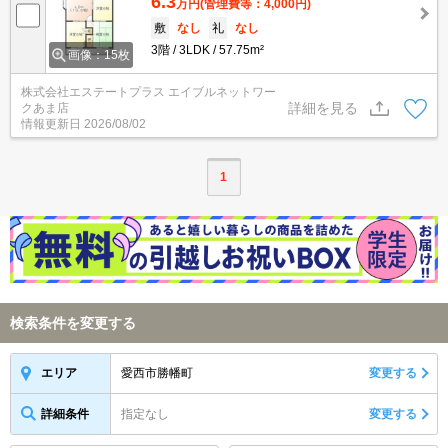
6.3
万円
(管理費等：4,000円)
敷
なし
礼
なし
3階
3LDK
57.75m²
画像：15枚
株式会社エステートプラス エイブルネットワー
詳細を見る
クあま店
情報更新日
2026/08/02
1
検索条件を変更する
愛西市勝幡町
変更する
エリア
詳細条件
指定なし
変更する