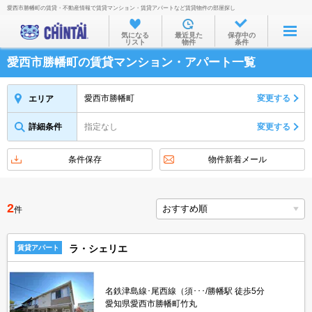
愛西市勝幡町の賃貸・不動産情報で賃貸マンション・賃貸アパートなど賃貸物件の部屋探し
お部屋を探す
気になる
最近見た
保存中の
リスト
物件
条件
沿線・駅から
愛西市勝幡町の賃貸マンション・アパート一覧
住所から
家賃相場から
愛西市勝幡町
変更する
エリア
通勤通学時間から
詳細条件
指定なし
変更する
物件特集から
条件保存
物件新着メール
不動産会社から
TOP
2
件
ラ・シェリエ
賃貸アパート
名鉄津島線･尾西線（須･･･/勝幡駅 徒歩5分
愛知県愛西市勝幡町竹丸