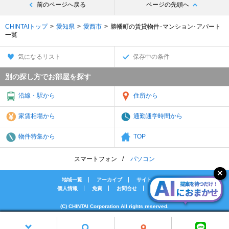
前のページへ戻る
ページの先頭へ
CHINTAIトップ
愛知県
愛西市
勝幡町の賃貸物件･マンション･アパート
一覧
気になるリスト
保存中の条件
別の探し方でお部屋を探す
沿線・駅から
住所から
家賃相場から
通勤通学時間から
物件特集から
TOP
スマートフォン
パソコン
地域一覧
アーカイブ
サイトマップ
個人情報
免責
お問合せ
会社案内
(C) CHINTAI Corporation All rights reserved.
[PR]賃貸物件の疑問解決！教えてエイブルAGENT