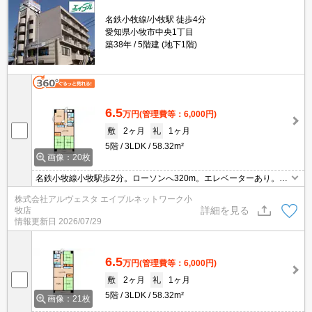
名鉄小牧線/小牧駅 徒歩4分
愛知県小牧市中央1丁目
築38年
5階建 (地下1階)
6.5
万円
(管理費等：6,000円)
敷
2ヶ月
礼
1ヶ月
5階
3LDK
58.32m²
画像：20枚
名鉄小牧線小牧駅歩2分。ローソンへ320m。エレベーターあり。都
市ガス使用。鉄筋コンクリート造。南向き。
株式会社アルヴェスタ エイブルネットワーク小
詳細を見る
牧店
情報更新日
2026/07/29
6.5
万円
(管理費等：6,000円)
敷
2ヶ月
礼
1ヶ月
5階
3LDK
58.32m²
画像：21枚