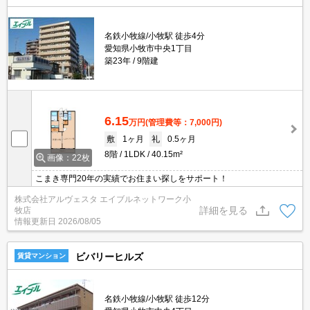
名鉄小牧線/小牧駅 徒歩4分
愛知県小牧市中央1丁目
築23年
9階建
6.15
万円
(管理費等：7,000円)
敷
1ヶ月
礼
0.5ヶ月
8階
1LDK
40.15m²
画像：22枚
こまき専門20年の実績でお住まい探しをサポート！
株式会社アルヴェスタ エイブルネットワーク小
詳細を見る
牧店
情報更新日
2026/08/05
ビバリーヒルズ
賃貸マンション
名鉄小牧線/小牧駅 徒歩12分