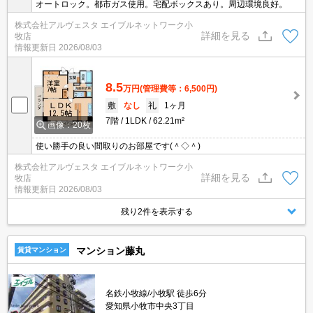
オートロック。都市ガス使用。宅配ボックスあり。周辺環境良好。
株式会社アルヴェスタ エイブルネットワーク小
詳細を見る
牧店
情報更新日
2026/08/03
8.5
万円
(管理費等：6,500円)
敷
なし
礼
1ヶ月
7階
1LDK
62.21m²
画像：20枚
使い勝手の良い間取りのお部屋です(＾◇＾)
株式会社アルヴェスタ エイブルネットワーク小
詳細を見る
牧店
情報更新日
2026/08/03
残り2件を表示する
マンション藤丸
賃貸マンション
名鉄小牧線/小牧駅 徒歩6分
愛知県小牧市中央3丁目