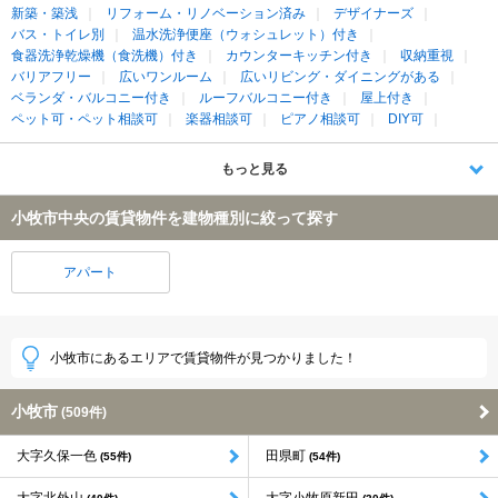
新築・築浅
リフォーム・リノベーション済み
デザイナーズ
バス・トイレ別
温水洗浄便座（ウォシュレット）付き
食器洗浄乾燥機（食洗機）付き
カウンターキッチン付き
収納重視
バリアフリー
広いワンルーム
広いリビング・ダイニングがある
ベランダ・バルコニー付き
ルーフバルコニー付き
屋上付き
ペット可・ペット相談可
楽器相談可
ピアノ相談可
DIY可
もっと見る
小牧市中央の賃貸物件を建物種別に絞って探す
アパート
小牧市にあるエリアで賃貸物件が見つかりました！
小牧市
(509件)
大字久保一色
田県町
(55件)
(54件)