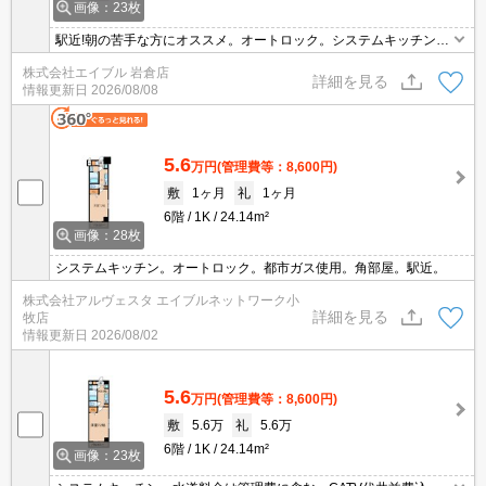
画像：23枚
駅近!朝の苦手な方にオススメ。オートロック。システムキッチン。
法人契約の場合、敷金2ヶ月、礼金1ヶ月。更新料50,000円(2年ごと
株式会社エイブル 岩倉店
に発生)。共益費に水道代含む。
詳細を見る
情報更新日
2026/08/08
5.6
万円
(管理費等：8,600円)
敷
1ヶ月
礼
1ヶ月
6階
1K
24.14m²
画像：28枚
システムキッチン。オートロック。都市ガス使用。角部屋。駅近。
株式会社アルヴェスタ エイブルネットワーク小
詳細を見る
牧店
情報更新日
2026/08/02
5.6
万円
(管理費等：8,600円)
敷
5.6万
礼
5.6万
6階
1K
24.14m²
画像：23枚