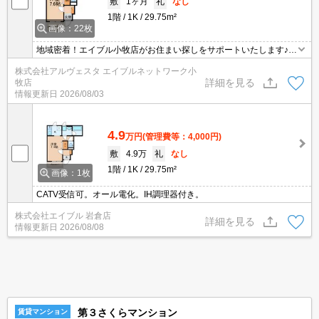
敷
1ヶ月
礼
なし
1階
1K
29.75m²
画像：22枚
地域密着！エイブル小牧店がお住まい探しをサポートいたします♪
人気のオール電化物件！
株式会社アルヴェスタ エイブルネットワーク小
詳細を見る
牧店
情報更新日
2026/08/03
4.9
万円
(管理費等：4,000円)
敷
4.9万
礼
なし
1階
1K
29.75m²
画像：1枚
CATV受信可。オール電化。IH調理器付き。
株式会社エイブル 岩倉店
詳細を見る
情報更新日
2026/08/08
第３さくらマンション
賃貸マンション