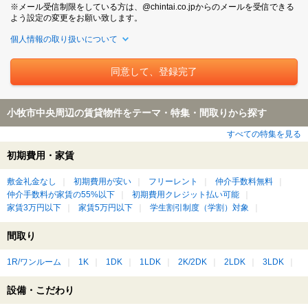
※メール受信制限をしている方は、@chintai.co.jpからのメールを受信できる
よう設定の変更をお願い致します。
個人情報の取り扱いについて
小牧市中央周辺の賃貸物件をテーマ・特集・間取りから探す
すべての特集を見る
初期費用・家賃
敷金礼金なし
初期費用が安い
フリーレント
仲介手数料無料
仲介手数料が家賃の55%以下
初期費用クレジット払い可能
家賃3万円以下
家賃5万円以下
学生割引制度（学割）対象
間取り
1R/ワンルーム
1K
1DK
1LDK
2K/2DK
2LDK
3LDK
設備・こだわり