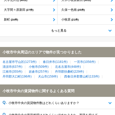
大字北外山
大字小牧原新田
(40件)
(30件)
大字間々原新田
久保一色南
(27件)
(25件)
新町
小牧原
(24件)
(21件)
もっと見る
小牧市中央周辺のエリアで物件が見つかりました
名古屋市守山区(1273件)
春日井市(1181件)
一宮市(1056件)
清須市(637件)
小牧市(509件)
北名古屋市(448件)
江南市(355件)
岩倉市(257件)
丹羽郡扶桑町(229件)
丹羽郡大口町(196件)
犬山市(159件)
西春日井郡豊山町(133件)
小牧市中央の賃貸物件に関するよくある質問
小牧市中央の賃貸物件数はどれくらいありますか？