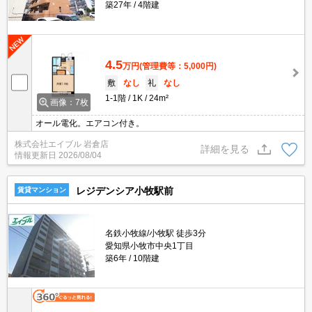
築27年
4階建
4.5
万円
(管理費等：5,000円)
敷
なし
礼
なし
1-1階
1K
24m²
画像：7枚
オール電化。エアコン付き。
株式会社エイブル 岩倉店
詳細を見る
情報更新日
2026/08/04
レジデンシア小牧駅前
賃貸マンション
名鉄小牧線/小牧駅 徒歩3分
愛知県小牧市中央1丁目
築6年
10階建