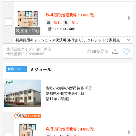
5.4
万円
(管理費等：3,000円)
敷
なし
礼
なし
1階
2K
39.74m²
画像：23枚
初期費用キャッシュレス決済可(条件あり)。クレジットで家賃支払
可。暖房便座付き。イオンへ450mで買物便利。2026年8月よりイン
株式会社エイブル 春日井店
ターネット接続無料。
詳細を見る
情報更新日
2026/08/06
ミジュール
賃貸アパート
名鉄小牧線/小牧駅 徒歩10分
愛知県小牧市中央4丁目
築11年
2階建
4.9
万円
(管理費等：4,000円)