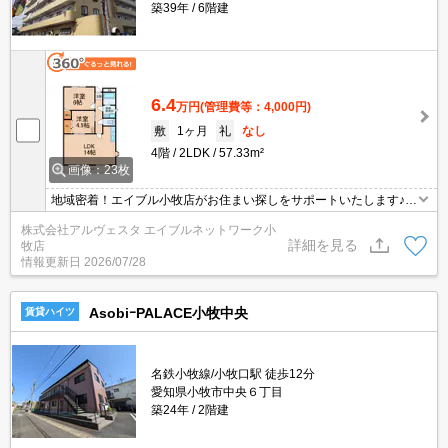
築39年
6階建
6.4
万円
(管理費等：4,000円)
敷
1ヶ月
礼
なし
4階
2LDK
57.33m²
画像：23枚
地域密着！エイブル小牧店がお住まい探しをサポートいたします♪エ
レベーター完備！小牧の中心地で周辺環境良好です♪
株式会社アルヴェスタ エイブルネットワーク小
詳細を見る
牧店
情報更新日
2026/07/28
AsobiｰPALACE小牧中央
賃貸ハイツ
名鉄小牧線/小牧口駅 徒歩12分
愛知県小牧市中央６丁目
築24年
2階建