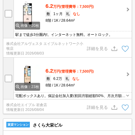
6.2
万円
(管理費等：7,500円)
敷
1ヶ月
礼
なし
8階
1K
28.64m²
画像：20枚
駅まで徒歩3分圏内!。インターネット無料。オートロック。
株式会社アルヴェスタ エイブルネットワーク小
詳細を見る
牧店
情報更新日
2026/08/03
6.2
万円
(管理費等：7,500円)
敷
6.2万
礼
なし
8階
1K
28.64m²
画像：23枚
宅配ボックスあり。保証会社加入要(初回月額総額50%、月次月額総
額2%)。違約金(12ヶ月未満 家賃2ヶ月、24ヶ月未満 家賃1ヶ
株式会社エイブル 岩倉店
月)。サポートシステム加入要2,200円/月。損保月1,170円。
詳細を見る
情報更新日
2026/08/04
さくら大栄ビル
賃貸マンション