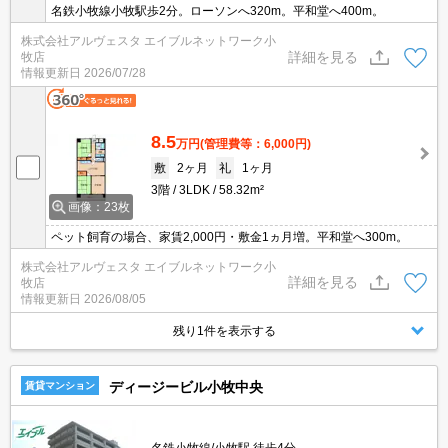
名鉄小牧線小牧駅歩2分。ローソンへ320m。平和堂へ400m。
株式会社アルヴェスタ エイブルネットワーク小
詳細を見る
牧店
情報更新日
2026/07/28
8.5
万円
(管理費等：6,000円)
敷
2ヶ月
礼
1ヶ月
3階
3LDK
58.32m²
画像：23枚
ペット飼育の場合、家賃2,000円・敷金1ヵ月増。平和堂へ300m。
株式会社アルヴェスタ エイブルネットワーク小
詳細を見る
牧店
情報更新日
2026/08/05
残り1件を表示する
ディージービル小牧中央
賃貸マンション
名鉄小牧線/小牧駅 徒歩4分