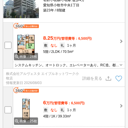
愛知県小牧市中央1丁目
築23年
8階建
8.25
万円
(管理費等：6,500円)
敷
なし
礼
1ヶ月
5階
2LDK
70.5m²
画像：28枚
システムキッチン。オートロック。エレベーターあり。RC造。都市
ガス使用。宅配ボックスあり。BS受信可。
株式会社アルヴェスタ エイブルネットワーク小
詳細を見る
牧店
情報更新日
2026/08/03
6
万円
(管理費等：6,500円)
敷
なし
礼
1ヶ月
4階
1K
39.33m²
画像：25枚