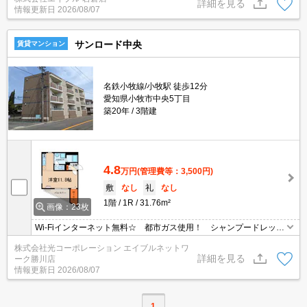
詳細を見る
情報更新日
2026/08/07
サンロード中央
賃貸マンション
名鉄小牧線/小牧駅 徒歩12分
愛知県小牧市中央5丁目
築20年
3階建
4.8
万円
(管理費等：3,500円)
敷
なし
礼
なし
1階
1R
31.76m²
画像：23枚
Wi-Fiインターネット無料☆ 都市ガス使用！ シャンプードレッサ
ー・エアコン・ＴＶインターホン付き！
株式会社光コーポレーション エイブルネットワ
詳細を見る
ーク勝川店
情報更新日
2026/08/07
1