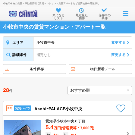
小牧市中央の賃貸・不動産情報で賃貸マンション・賃貸アパートなど賃貸物件の部屋探し
お部屋を探す
気になる
最近見た
保存中の
リスト
物件
条件
沿線・駅から
小牧市中央の賃貸マンション・アパート一覧
住所から
家賃相場から
小牧市中央
変更する
エリア
通勤通学時間から
詳細条件
指定なし
変更する
物件特集から
条件保存
物件新着メール
不動産会社から
TOP
28
件
AsobiｰPALACE小牧中央
PR
賃貸ハイツ
愛知県小牧市中央６丁目
5.4
万円
(管理費等：3,000円)