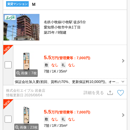
Ｍ
賃貸マンション
名鉄小牧線/小牧駅 徒歩5分
愛知県小牧市中央1丁目
築25年
9階建
5.5
万円
(管理費等：7,000円)
敷
なし
礼
なし
7階
1K
35m²
画像：7枚
保証会社加入要(初回、賃料の70%、更新保証料10,000円)。オート
ロック。宅配ボックスあり。
株式会社エイブル 岩倉店
詳細を見る
情報更新日
2026/08/04
5.5
万円
(管理費等：7,000円)
敷
なし
礼
なし
7階
1R
35m²
画像：23枚