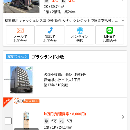
敷
なし
礼
なし
2K
39.74m²
1階
2階建 築24年
初期費用キャッシュレス決済可(条件あり)。クレジットで家賃支払可。暖
房便座付き。イオンへ450mで買物便利。2026年8月よりインターネット
接続無料。
メールで
電話で
オンライン
LINEで
お問合せ
お問合せ
来店
お問合せ
プラウランド小牧
賃貸マンション
名鉄小牧線/小牧駅 徒歩3分
愛知県小牧市中央1丁目
築17年
10階建
5
万円
(管理費等：8,600円)
敷
5万
礼
5万
1階
1K
24.14m²