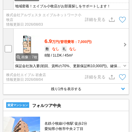
地域密着！エイブル小牧店がお部屋探しをサポートします！
株式会社アルヴェスタ エイブルネットワーク小
詳細を見る
牧店
情報更新日
2026/08/03
6.9
万円
(管理費等：7,000円)
敷
なし
礼
なし
8階
1LDK
45m²
画像：7枚
保証会社加入要(初回、賃料の70%、更新保証料10,000円)。鍵保証
金20,000円。オートロック。宅配ボックスあり。
株式会社エイブル 岩倉店
詳細を見る
情報更新日
2026/08/04
残り1件を表示する
フォルツア中央
賃貸マンション
名鉄小牧線/小牧駅 徒歩2分
愛知県小牧市中央２丁目