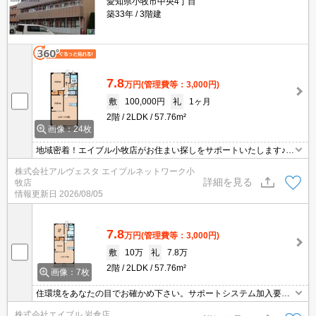
愛知県小牧市中央4丁目
築33年
3階建
7.8
万円
(管理費等：3,000円)
敷
100,000円
礼
1ヶ月
2階
2LDK
57.76m²
画像：24枚
地域密着！エイブル小牧店がお住まい探しをサポートいたします♪
南向きで日当り良好。買い物便利。生活便利です。
株式会社アルヴェスタ エイブルネットワーク小
詳細を見る
牧店
情報更新日
2026/08/05
7.8
万円
(管理費等：3,000円)
敷
10万
礼
7.8万
2階
2LDK
57.76m²
画像：7枚
住環境をあなたの目でお確かめ下さい。サポートシステム加入要1,1
00円/月。ペット応相談。
株式会社エイブル 岩倉店