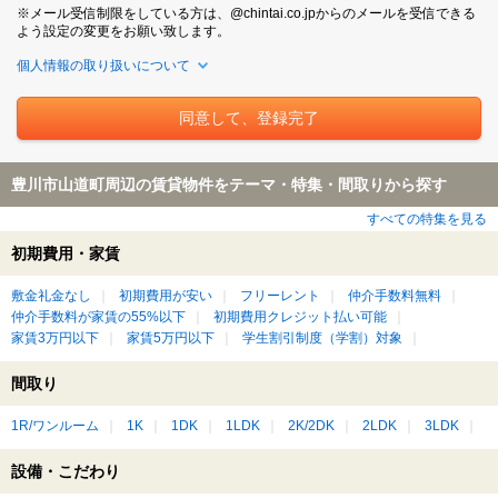
※メール受信制限をしている方は、@chintai.co.jpからのメールを受信できる
よう設定の変更をお願い致します。
個人情報の取り扱いについて
豊川市山道町周辺の賃貸物件をテーマ・特集・間取りから探す
すべての特集を見る
初期費用・家賃
敷金礼金なし
初期費用が安い
フリーレント
仲介手数料無料
仲介手数料が家賃の55%以下
初期費用クレジット払い可能
家賃3万円以下
家賃5万円以下
学生割引制度（学割）対象
間取り
1R/ワンルーム
1K
1DK
1LDK
2K/2DK
2LDK
3LDK
設備・こだわり