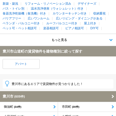
新築・築浅
リフォーム・リノベーション済み
デザイナーズ
バス・トイレ別
温水洗浄便座（ウォシュレット）付き
食器洗浄乾燥機（食洗機）付き
カウンターキッチン付き
収納重視
バリアフリー
広いワンルーム
広いリビング・ダイニングがある
ベランダ・バルコニー付き
ルーフバルコニー付き
屋上付き
ペット可・ペット相談可
楽器相談可
ピアノ相談可
DIY可
もっと見る
豊川市山道町の賃貸物件を建物種別に絞って探す
アパート
豊川市にあるエリアで賃貸物件が見つかりました！
豊川市
(609件)
御油町
市田町
(34件)
(30件)