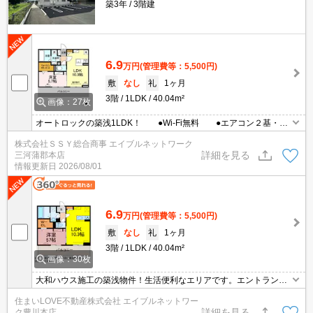
築3年
3階建
6.9
万円
(管理費等：5,500円)
敷
なし
礼
1ヶ月
3階
1LDK
40.04m²
画像：27枚
オートロックの築浅1LDK！ ●Wi-Fi無料 ●エアコン２基・全
室照明付き・ゆったり広めの一坪バスルーム ●デスクスペース
株式会社ＳＳＹ総合商事 エイブルネットワーク
あり ●8月31日退去予定
詳細を見る
三河蒲郡本店
情報更新日
2026/08/01
6.9
万円
(管理費等：5,500円)
敷
なし
礼
1ヶ月
3階
1LDK
40.04m²
画像：30枚
大和ハウス施工の築浅物件！生活便利なエリアです。エントランス
オートロック・無料インターネット・宅配ボックスなど人気の設備
住まいLOVE不動産株式会社 エイブルネットワー
も充実♪
詳細を見る
ク豊川本店