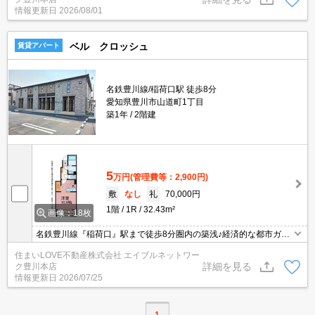
情報更新日
2026/08/01
ベル クロッシュ
賃貸アパート
名鉄豊川線/稲荷口駅 徒歩8分
愛知県豊川市山道町1丁目
築1年
2階建
5
万円
(管理費等：2,900円)
敷
なし
礼
70,000円
1階
1R
32.43m²
画像：18枚
名鉄豊川線『稲荷口』駅まで徒歩8分圏内の築浅♪経済的な都市ガス
使用！スーパーやコンビニ、薬局などが近く買い物便利◎宅配ボッ
住まいLOVE不動産株式会社 エイブルネットワー
クスや、システムキッチンなど人気の設備が充実☆お気軽にお問い
詳細を見る
ク豊川本店
合わせ下さいませ♪
情報更新日
2026/07/25