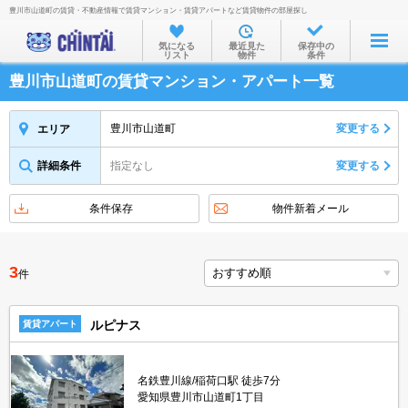
豊川市山道町の賃貸・不動産情報で賃貸マンション・賃貸アパートなど賃貸物件の部屋探し
お部屋を探す
気になる
最近見た
保存中の
リスト
物件
条件
沿線・駅から
豊川市山道町の賃貸マンション・アパート一覧
住所から
家賃相場から
豊川市山道町
変更する
エリア
通勤通学時間から
詳細条件
指定なし
変更する
物件特集から
条件保存
物件新着メール
不動産会社から
TOP
3
件
ルピナス
賃貸アパート
名鉄豊川線/稲荷口駅 徒歩7分
愛知県豊川市山道町1丁目