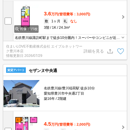
3.6
万円
(管理費等：3,000円)
敷
1ヶ月
礼
なし
3階
1K
24.3m²
画像：15枚
名鉄豊川線諏訪町駅まで徒歩10分圏内！スーパーやコンビニが近
く、生活が便利なエリアです☆
住まいLOVE不動産株式会社 エイブルネットワー
詳細を見る
ク豊川本店
情報更新日
2026/07/29
セザンヌ中央通
賃貸アパート
名鉄豊川線/豊川稲荷駅 徒歩10分
愛知県豊川市中央通2丁目
築16年
2階建
4.5
万円
(管理費等：2,000円)