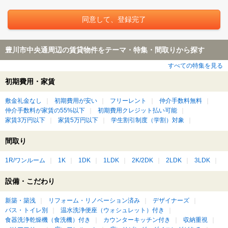
豊川市中央通周辺の賃貸物件をテーマ・特集・間取りから探す
すべての特集を見る
初期費用・家賃
敷金礼金なし
初期費用が安い
フリーレント
仲介手数料無料
仲介手数料が家賃の55%以下
初期費用クレジット払い可能
家賃3万円以下
家賃5万円以下
学生割引制度（学割）対象
間取り
1R/ワンルーム
1K
1DK
1LDK
2K/2DK
2LDK
3LDK
設備・こだわり
新築・築浅
リフォーム・リノベーション済み
デザイナーズ
バス・トイレ別
温水洗浄便座（ウォシュレット）付き
食器洗浄乾燥機（食洗機）付き
カウンターキッチン付き
収納重視