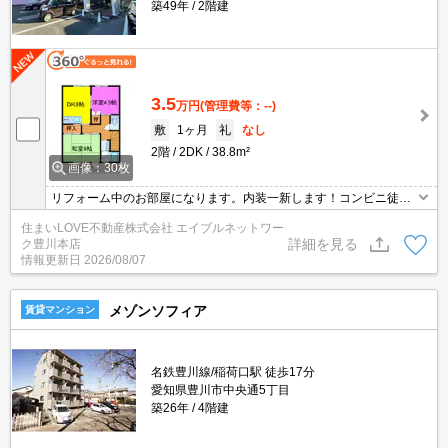
築49年
2階建
3.5
万円
(管理費等：--)
敷
1ヶ月
礼
なし
2階
2DK
38.8m²
画像：30枚
リフォーム中のお部屋になります。内装一新します！コンビニ徒歩
圏内♪周りに飲食店も豊富です♪
住まいLOVE不動産株式会社 エイブルネットワー
詳細を見る
ク豊川本店
情報更新日
2026/08/07
メゾンソフィア
賃貸マンション
名鉄豊川線/稲荷口駅 徒歩17分
愛知県豊川市中央通5丁目
築26年
4階建