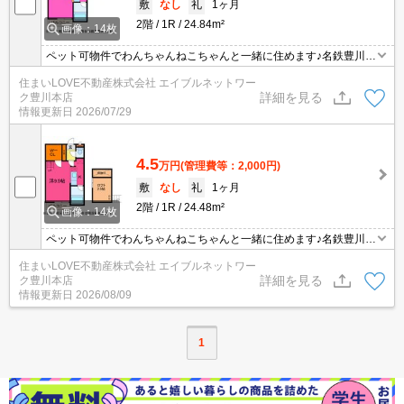
敷
なし
礼
1ヶ月
2階
1R
24.84m²
画像：14枚
ペット可物件でわんちゃんねこちゃんと一緒に住めます♪名鉄豊川線
豊川稲荷まで徒歩１０分圏内！スーパーやコンビニが近く、生活が
住まいLOVE不動産株式会社 エイブルネットワー
便利なエリアです☆
詳細を見る
ク豊川本店
情報更新日
2026/07/29
4.5
万円
(管理費等：2,000円)
敷
なし
礼
1ヶ月
2階
1R
24.48m²
画像：14枚
ペット可物件でわんちゃんねこちゃんと一緒に住めます♪名鉄豊川線
豊川稲荷まで徒歩１０分圏内！スーパーやコンビニが近く、生活が
住まいLOVE不動産株式会社 エイブルネットワー
便利なエリアです☆
詳細を見る
ク豊川本店
情報更新日
2026/08/09
1