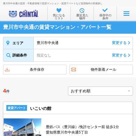
豊川市中央通の賃貸・不動産情報で賃貸マンション・賃貸アパートなど賃貸物件の部屋探し
お部屋を探す
気になる
最近見た
保存中の
リスト
物件
条件
沿線・駅から
豊川市中央通の賃貸マンション・アパート一覧
住所から
家賃相場から
豊川市中央通
変更する
エリア
通勤通学時間から
詳細条件
指定なし
変更する
物件特集から
条件保存
物件新着メール
不動産会社から
TOP
4
件
いこいの館
賃貸アパート
豊鉄バス（豊川線）/免許センター前 徒歩1分
愛知県豊川市中央通5丁目