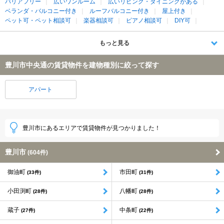
バリアフリー
広いワンルーム
広いリビング・ダイニングがある
ベランダ・バルコニー付き
ルーフバルコニー付き
屋上付き
ペット可・ペット相談可
楽器相談可
ピアノ相談可
DIY可
もっと見る
豊川市中央通の賃貸物件を建物種別に絞って探す
アパート
豊川市にあるエリアで賃貸物件が見つかりました！
豊川市
(604件)
御油町
市田町
(33件)
(31件)
小田渕町
八幡町
(28件)
(28件)
蔵子
中条町
(27件)
(22件)