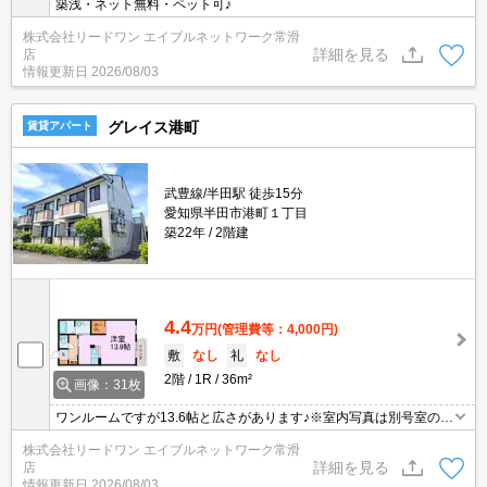
築浅・ネット無料・ペット可♪
株式会社リードワン エイブルネットワーク常滑
詳細を見る
店
情報更新日
2026/08/03
グレイス港町
賃貸アパート
武豊線/半田駅 徒歩15分
愛知県半田市港町１丁目
築22年
2階建
4.4
万円
(管理費等：4,000円)
敷
なし
礼
なし
2階
1R
36m²
画像：31枚
ワンルームですが13.6帖と広さがあります♪※室内写真は別号室の参
考写真です。
株式会社リードワン エイブルネットワーク常滑
詳細を見る
店
情報更新日
2026/08/03