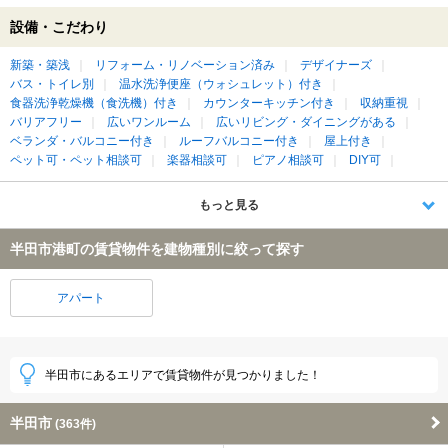
設備・こだわり
新築・築浅
リフォーム・リノベーション済み
デザイナーズ
バス・トイレ別
温水洗浄便座（ウォシュレット）付き
食器洗浄乾燥機（食洗機）付き
カウンターキッチン付き
収納重視
バリアフリー
広いワンルーム
広いリビング・ダイニングがある
ベランダ・バルコニー付き
ルーフバルコニー付き
屋上付き
ペット可・ペット相談可
楽器相談可
ピアノ相談可
DIY可
もっと見る
半田市港町の賃貸物件を建物種別に絞って探す
アパート
半田市にあるエリアで賃貸物件が見つかりました！
半田市
(363件)