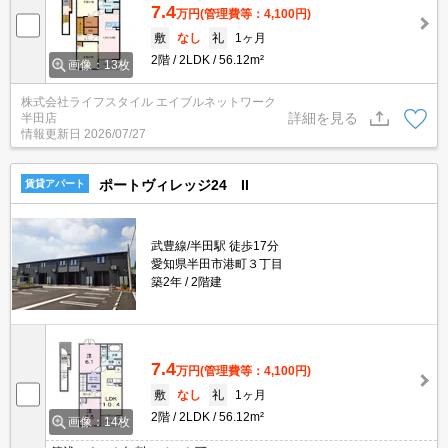
7.4
万円
(管理費等：4,100円)
敷
なし
礼
1ヶ月
2階
2LDK
56.12m²
画像：13枚
株式会社ライフスタイル エイブルネットワーク
詳細を見る
半田店
情報更新日
2026/07/27
ポートヴィレッジ24 II
賃貸アパート
武豊線/半田駅 徒歩17分
愛知県半田市港町３丁目
築2年
2階建
7.4
万円
(管理費等：4,100円)
敷
なし
礼
1ヶ月
2階
2LDK
56.12m²
画像：14枚