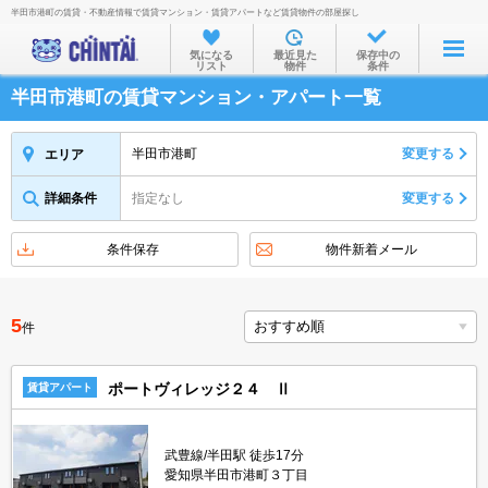
半田市港町の賃貸・不動産情報で賃貸マンション・賃貸アパートなど賃貸物件の部屋探し
お部屋を探す
気になる
最近見た
保存中の
リスト
物件
条件
沿線・駅から
半田市港町の賃貸マンション・アパート一覧
住所から
家賃相場から
半田市港町
変更する
エリア
通勤通学時間から
詳細条件
指定なし
変更する
物件特集から
条件保存
物件新着メール
不動産会社から
TOP
5
件
ポートヴィレッジ２４ Ⅱ
賃貸アパート
武豊線/半田駅 徒歩17分
愛知県半田市港町３丁目