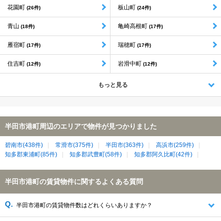
花園町
板山町
(26件)
(24件)
青山
亀崎高根町
(18件)
(17件)
雁宿町
瑞穂町
(17件)
(17件)
住吉町
岩滑中町
(12件)
(12件)
もっと見る
半田市港町周辺のエリアで物件が見つかりました
碧南市(438件)
常滑市(375件)
半田市(363件)
高浜市(259件)
知多郡東浦町(85件)
知多郡武豊町(58件)
知多郡阿久比町(42件)
半田市港町の賃貸物件に関するよくある質問
半田市港町の賃貸物件数はどれくらいありますか？