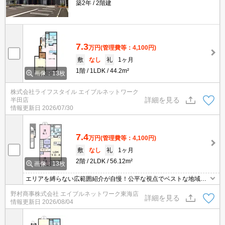
築2年
2階建
7.3
万円
(管理費等：4,100円)
敷
なし
礼
1ヶ月
1階
1LDK
44.2m²
画像：13枚
株式会社ライフスタイル エイブルネットワーク
詳細を見る
半田店
情報更新日
2026/07/30
7.4
万円
(管理費等：4,100円)
敷
なし
礼
1ヶ月
2階
2LDK
56.12m²
画像：13枚
エリアを縛らない広範囲紹介が自慢！公平な視点でベストな地域を
ご提案します。現地集合・オンライン対応！
野村商事株式会社 エイブルネットワーク東海店
詳細を見る
情報更新日
2026/08/04