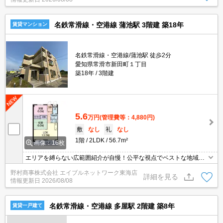
名鉄常滑線・空港線 蒲池駅 3階建 築18年
賃貸マンション
名鉄常滑線・空港線/蒲池駅 徒歩2分
愛知県常滑市新田町１丁目
築18年
3階建
5.6
万円
(管理費等：4,880円)
敷
なし
礼
なし
1階
2LDK
56.7m²
画像：16枚
エリアを縛らない広範囲紹介が自慢！公平な視点でベストな地域を
ご提案します。現地集合・オンライン対応！
野村商事株式会社 エイブルネットワーク東海店
詳細を見る
情報更新日
2026/08/08
名鉄常滑線・空港線 多屋駅 2階建 築8年
賃貸一戸建て