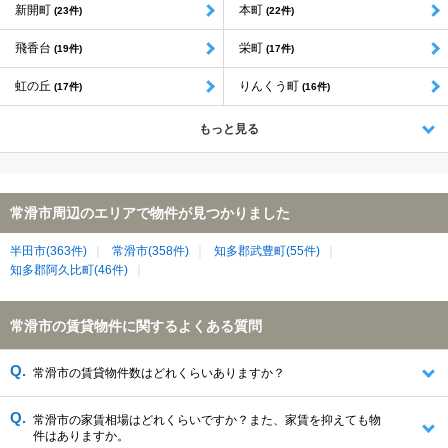
新開町
本町
(23件)
(22件)
飛香台
栄町
(19件)
(17件)
虹の丘
りんくう町
(17件)
(16件)
もっと見る
常滑市周辺のエリアで物件が見つかりました
半田市(363件)
常滑市(358件)
知多郡武豊町(55件)
知多郡阿久比町(46件)
常滑市の賃貸物件に関するよくある質問
常滑市の賃貸物件数はどれくらいありますか？
常滑市の家賃相場はどれくらいですか？また、家賃を抑えても物
件はありますか。