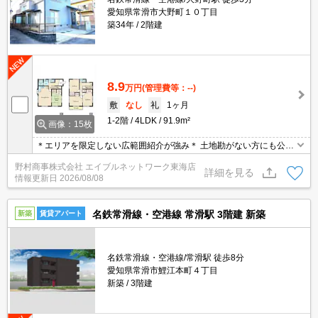
愛知県常滑市大野町１０丁目
築34年
2階建
8.9
万円
(管理費等：--)
敷
なし
礼
1ヶ月
1-2階
4LDK
91.9m²
画像：15枚
＊エリアを限定しない広範囲紹介が強み＊ 土地勘がない方にも公平
な視点でベストな提案をします。見るだけ・オンライン内見もOKで
野村商事株式会社 エイブルネットワーク東海店
す！
詳細を見る
情報更新日
2026/08/08
名鉄常滑線・空港線 常滑駅 3階建 新築
新築
賃貸アパート
名鉄常滑線・空港線/常滑駅 徒歩8分
愛知県常滑市鯉江本町４丁目
新築
3階建