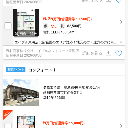
情報更新日
2026/08/09
6.25
万円
(管理費等：3,500円)
敷
なし
礼
62,500円
3階
1LDK
30.54m²
画像：11枚
エイブル東海店は広範囲のエリア対応！地元の方・遠方の方にも公
平な視点で提案♪見るだけ・オンライン可！
野村商事株式会社 エイブルネットワーク東海店
詳細を見る
情報更新日
2026/08/03
コンフォートⅠ
賃貸アパート
名鉄常滑線・空港線/榎戸駅 徒歩17分
愛知県常滑市虹の丘3丁目
築19年
2階建
5
万円
(管理費等：5,000円)