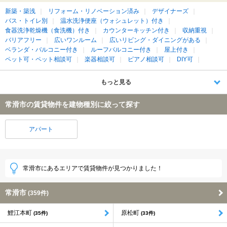
新築・築浅
リフォーム・リノベーション済み
デザイナーズ
バス・トイレ別
温水洗浄便座（ウォシュレット）付き
食器洗浄乾燥機（食洗機）付き
カウンターキッチン付き
収納重視
バリアフリー
広いワンルーム
広いリビング・ダイニングがある
ベランダ・バルコニー付き
ルーフバルコニー付き
屋上付き
ペット可・ペット相談可
楽器相談可
ピアノ相談可
DIY可
もっと見る
常滑市の賃貸物件を建物種別に絞って探す
アパート
常滑市にあるエリアで賃貸物件が見つかりました！
常滑市
(359件)
鯉江本町
原松町
(35件)
(33件)