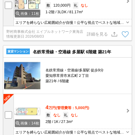
敷
120,000円
礼
なし
1-2階
3LDK
81.17m²
画像：11枚
エリアを縛らない広範囲紹介が自慢！公平な視点でベストな地域を
ご提案します。現地集合・オンライン対応！
野村商事株式会社 エイブルネットワーク東海店
詳細を見る
情報更新日
2026/08/03
名鉄常滑線・空港線 多屋駅 6階建 築21年
賃貸マンション
名鉄常滑線・空港線/多屋駅 徒歩9分
愛知県常滑市末広町２丁目
築21年
6階建
4
万円
(管理費等：5,000円)
敷
なし
礼
なし
2階
1K
27.3m²
画像：14枚
エリアを縛らない広範囲紹介が自慢！公平な視点でベストな地域を