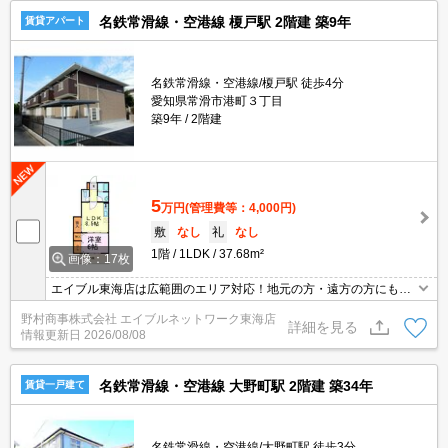
名鉄常滑線・空港線 榎戸駅 2階建 築9年
賃貸アパート
名鉄常滑線・空港線/榎戸駅 徒歩4分
愛知県常滑市港町３丁目
築9年
2階建
5
万円
(管理費等：4,000円)
敷
なし
礼
なし
1階
1LDK
37.68m²
画像：17枚
エイブル東海店は広範囲のエリア対応！地元の方・遠方の方にも公
平な視点で提案♪見るだけ・オンライン可！
野村商事株式会社 エイブルネットワーク東海店
詳細を見る
情報更新日
2026/08/08
名鉄常滑線・空港線 大野町駅 2階建 築34年
賃貸一戸建て
名鉄常滑線・空港線/大野町駅 徒歩3分