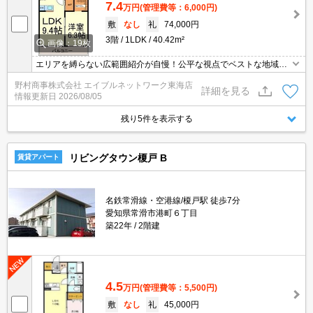
7.4
万円
(管理費等：6,000円)
敷
なし
礼
74,000円
3階
1LDK
40.42m²
画像：19枚
エリアを縛らない広範囲紹介が自慢！公平な視点でベストな地域を
ご提案します。現地集合・オンライン対応！
野村商事株式会社 エイブルネットワーク東海店
詳細を見る
情報更新日
2026/08/05
残り5件を表示する
リビングタウン榎戸 B
賃貸アパート
名鉄常滑線・空港線/榎戸駅 徒歩7分
愛知県常滑市港町６丁目
築22年
2階建
4.5
万円
(管理費等：5,500円)
敷
なし
礼
45,000円