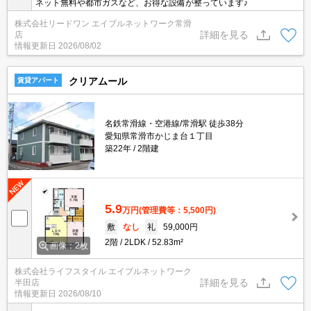
ネット無料や都市ガスなど、お得な設備が整っています♪
株式会社リードワン エイブルネットワーク常滑
詳細を見る
店
情報更新日
2026/08/02
クリアムール
賃貸アパート
名鉄常滑線・空港線/常滑駅 徒歩38分
愛知県常滑市かじま台１丁目
築22年
2階建
5.9
万円
(管理費等：5,500円)
敷
なし
礼
59,000円
2階
2LDK
52.83m²
画像：2枚
株式会社ライフスタイル エイブルネットワーク
詳細を見る
半田店
情報更新日
2026/08/10