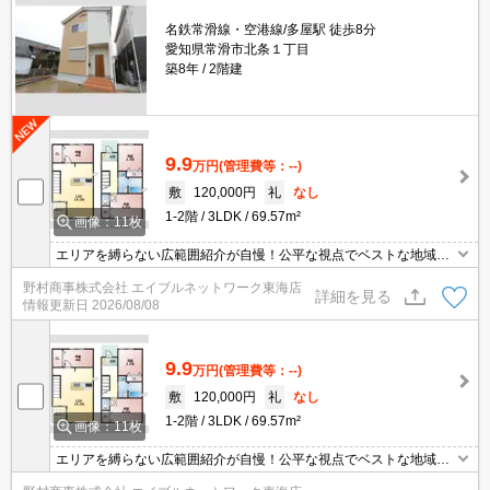
名鉄常滑線・空港線/多屋駅 徒歩8分
愛知県常滑市北条１丁目
築8年
2階建
9.9
万円
(管理費等：--)
敷
120,000円
礼
なし
1-2階
3LDK
69.57m²
画像：11枚
エリアを縛らない広範囲紹介が自慢！公平な視点でベストな地域を
ご提案します。現地集合・オンライン対応！
野村商事株式会社 エイブルネットワーク東海店
詳細を見る
情報更新日
2026/08/08
9.9
万円
(管理費等：--)
敷
120,000円
礼
なし
1-2階
3LDK
69.57m²
画像：11枚
エリアを縛らない広範囲紹介が自慢！公平な視点でベストな地域を
ご提案します。現地集合・オンライン対応！