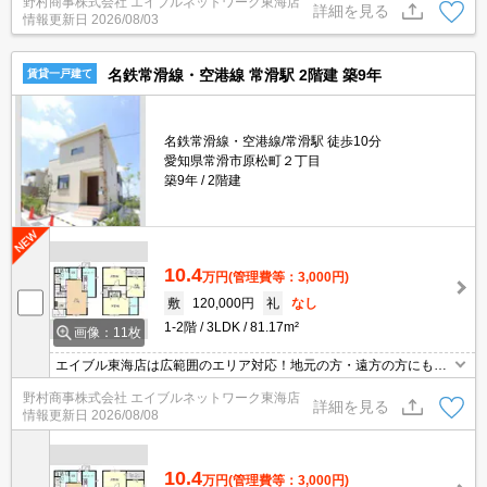
野村商事株式会社 エイブルネットワーク東海店
詳細を見る
情報更新日
2026/08/03
名鉄常滑線・空港線 常滑駅 2階建 築9年
賃貸一戸建て
名鉄常滑線・空港線/常滑駅 徒歩10分
愛知県常滑市原松町２丁目
築9年
2階建
10.4
万円
(管理費等：3,000円)
敷
120,000円
礼
なし
1-2階
3LDK
81.17m²
画像：11枚
エイブル東海店は広範囲のエリア対応！地元の方・遠方の方にも公
平な視点で提案♪見るだけ・オンライン可！
野村商事株式会社 エイブルネットワーク東海店
詳細を見る
情報更新日
2026/08/08
10.4
万円
(管理費等：3,000円)