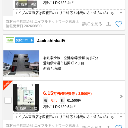
2階
1LDK
33.4m²
画像：9枚
エイブル東海店は広範囲のエリア対応！地元の方・遠方の方にも公
平な視点で提案♪見るだけ・オンライン可！
野村商事株式会社 エイブルネットワーク東海店
詳細を見る
情報更新日
2026/08/09
Jack shinkaiⅣ
新築
賃貸アパート
名鉄常滑線・空港線/常滑駅 徒歩7分
愛知県常滑市新開町２丁目
新築
3階建
6.15
万円
(管理費等：3,500円)
敷
なし
礼
61,500円
2階
1LDK
30.54m²
画像：11枚
エイブル東海店は広範囲のエリア対応！地元の方・遠方の方にも公
平な視点で提案♪見るだけ・オンライン可！
野村商事株式会社 エイブルネットワーク東海店
詳細を見る