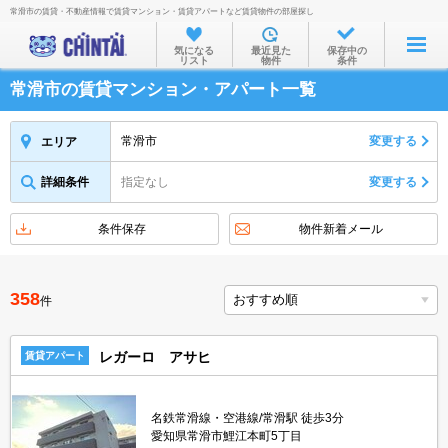
常滑市の賃貸・不動産情報で賃貸マンション・賃貸アパートなど賃貸物件の部屋探し
お部屋を探す
気になる
最近見た
保存中の
リスト
物件
条件
沿線・駅から
常滑市の賃貸マンション・アパート一覧
住所から
家賃相場から
常滑市
変更する
エリア
通勤通学時間から
詳細条件
指定なし
変更する
物件特集から
条件保存
物件新着メール
不動産会社から
TOP
358
件
レガーロ アサヒ
賃貸アパート
名鉄常滑線・空港線/常滑駅 徒歩3分
愛知県常滑市鯉江本町5丁目