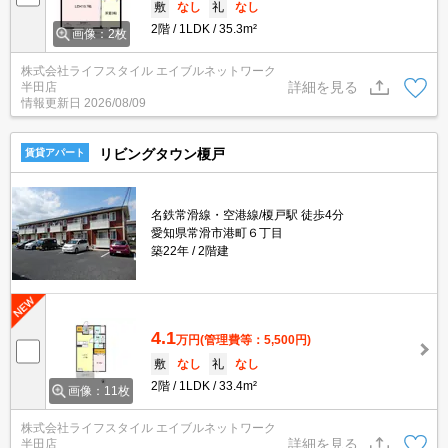
敷
なし
礼
なし
2階
1LDK
35.3m²
画像：2枚
株式会社ライフスタイル エイブルネットワーク
詳細を見る
半田店
情報更新日
2026/08/09
リビングタウン榎戸
賃貸アパート
名鉄常滑線・空港線/榎戸駅 徒歩4分
愛知県常滑市港町６丁目
築22年
2階建
4.1
万円
(管理費等：5,500円)
敷
なし
礼
なし
2階
1LDK
33.4m²
画像：11枚
株式会社ライフスタイル エイブルネットワーク
詳細を見る
半田店