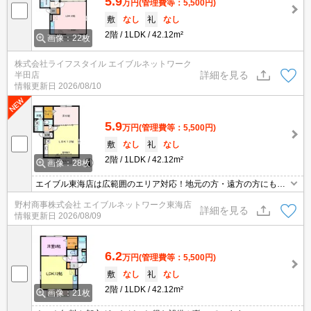
5.9
万円
(管理費等：5,500円)
敷
なし
礼
なし
2階
1LDK
42.12m²
画像：22枚
株式会社ライフスタイル エイブルネットワーク
詳細を見る
半田店
情報更新日
2026/08/10
5.9
万円
(管理費等：5,500円)
敷
なし
礼
なし
2階
1LDK
42.12m²
画像：28枚
エイブル東海店は広範囲のエリア対応！地元の方・遠方の方にも公
平な視点で提案♪見るだけ・オンライン可！
野村商事株式会社 エイブルネットワーク東海店
詳細を見る
情報更新日
2026/08/09
6.2
万円
(管理費等：5,500円)
敷
なし
礼
なし
2階
1LDK
42.12m²
画像：21枚