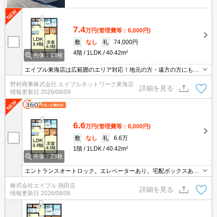
7.4
万円
(管理費等：6,000円)
敷
なし
礼
74,000円
4階
1LDK
40.42m²
画像：13枚
エイブル東海店は広範囲のエリア対応！地元の方・遠方の方にも公
平な視点で提案♪見るだけ・オンライン可！
野村商事株式会社 エイブルネットワーク東海店
詳細を見る
情報更新日
2026/08/09
6.6
万円
(管理費等：6,000円)
敷
なし
礼
6.6万
1階
1LDK
40.42m²
画像：23枚
エントランスオートロック。エレベーターあり。宅配ボックスあ
り。シャワー付独立洗面台。脱衣所あり。ウォークインクローゼッ
株式会社エイブル 熱田店
ト付き。インターネット無料。TVインターホン付き。人気のカウン
詳細を見る
情報更新日
2026/08/06
ターキッチン。