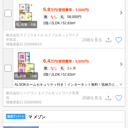
5.8
万円
(管理費等：5,500円)
敷
なし
礼
58,000円
2階
2LDK
52.83m²
画像：6枚
株式会社ライフスタイル エイブルネットワーク
詳細を見る
半田店
情報更新日
2026/08/10
6.4
万円
(管理費等：5,500円)
敷
なし
礼
1ヶ月
2階
2LDK
52.83m²
画像：19枚
ALSOKホームセキュリティ付き！インターネット無料！収納力と充
実の設備！
株式会社リードワン エイブルネットワーク常滑
詳細を見る
店
情報更新日
2026/08/02
マ メゾン
賃貸アパート