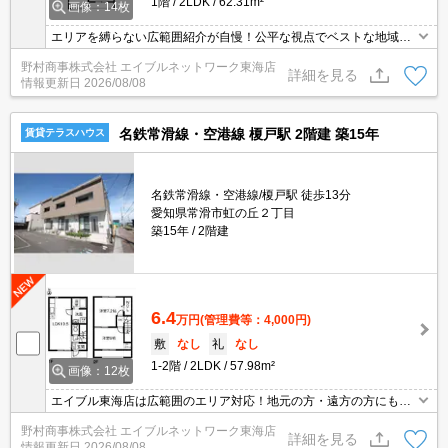
1階
2LDK
62.31m²
画像：14枚
エリアを縛らない広範囲紹介が自慢！公平な視点でベストな地域を
ご提案します。現地集合・オンライン対応！
野村商事株式会社 エイブルネットワーク東海店
詳細を見る
情報更新日
2026/08/08
名鉄常滑線・空港線 榎戸駅 2階建 築15年
賃貸テラスハウス
名鉄常滑線・空港線/榎戸駅 徒歩13分
愛知県常滑市虹の丘２丁目
築15年
2階建
6.4
万円
(管理費等：4,000円)
敷
なし
礼
なし
1-2階
2LDK
57.98m²
画像：12枚
エイブル東海店は広範囲のエリア対応！地元の方・遠方の方にも公
平な視点で提案♪見るだけ・オンライン可！
野村商事株式会社 エイブルネットワーク東海店
詳細を見る
情報更新日
2026/08/08