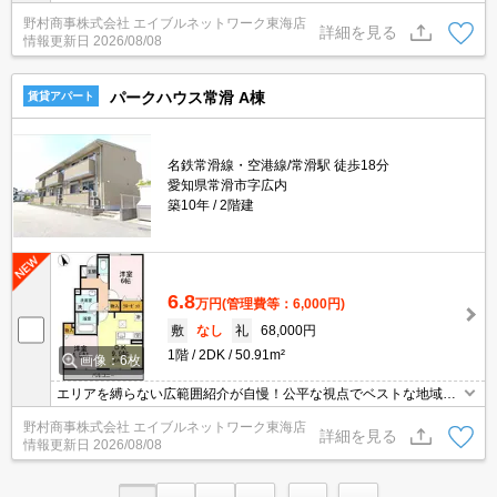
ご提案します。現地集合・オンライン対応！
野村商事株式会社 エイブルネットワーク東海店
詳細を見る
情報更新日
2026/08/08
パークハウス常滑 A棟
賃貸アパート
名鉄常滑線・空港線/常滑駅 徒歩18分
愛知県常滑市字広内
築10年
2階建
6.8
万円
(管理費等：6,000円)
敷
なし
礼
68,000円
1階
2DK
50.91m²
画像：6枚
エリアを縛らない広範囲紹介が自慢！公平な視点でベストな地域を
ご提案します。現地集合・オンライン対応！
野村商事株式会社 エイブルネットワーク東海店
詳細を見る
情報更新日
2026/08/08