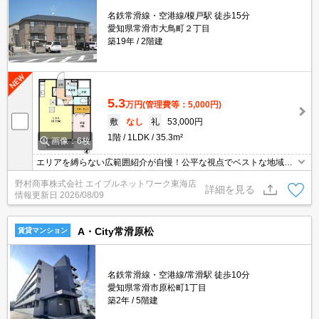
名鉄常滑線・空港線/榎戸駅 徒歩15分
愛知県常滑市大鳥町２丁目
築19年
2階建
5.3
万円
(管理費等：5,000円)
敷
なし
礼
53,000円
1階
1LDK
35.3m²
画像：6枚
エリアを縛らない広範囲紹介が自慢！公平な視点でベストな地域を
ご提案します。現地集合・オンライン対応！
野村商事株式会社 エイブルネットワーク東海店
詳細を見る
情報更新日
2026/08/09
A・City常滑原松
賃貸マンション
名鉄常滑線・空港線/常滑駅 徒歩10分
愛知県常滑市原松町1丁目
築2年
5階建