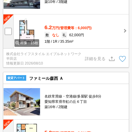
築10年
3階建
6.2
万円
(管理費等：6,000円)
敷
なし
礼
62,000円
1階
1R
35.35m²
画像：15枚
株式会社ライフスタイル エイブルネットワーク
詳細を見る
半田店
情報更新日
2026/08/10
ファミール森西 Ａ
賃貸アパート
名鉄常滑線・空港線/多屋駅 徒歩8分
愛知県常滑市虹の丘６丁目
築16年
2階建