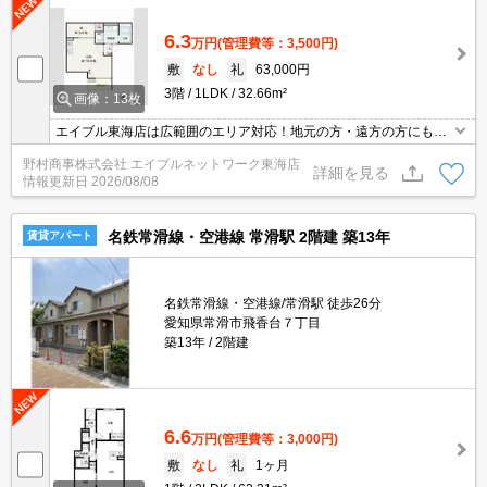
6.3
万円
(管理費等：3,500円)
敷
なし
礼
63,000円
3階
1LDK
32.66m²
画像：13枚
エイブル東海店は広範囲のエリア対応！地元の方・遠方の方にも公
平な視点で提案♪見るだけ・オンライン可！
野村商事株式会社 エイブルネットワーク東海店
詳細を見る
情報更新日
2026/08/08
名鉄常滑線・空港線 常滑駅 2階建 築13年
賃貸アパート
名鉄常滑線・空港線/常滑駅 徒歩26分
愛知県常滑市飛香台７丁目
築13年
2階建
6.6
万円
(管理費等：3,000円)
敷
なし
礼
1ヶ月