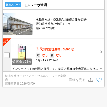
モンレーヴ常滑
賃貸アパート
名鉄常滑線・空港線/大野町駅 徒歩13分
愛知県常滑市小倉町４丁目
築23年
2階建
3.5
万円
(管理費等：3,000円)
敷
なし
礼
なし
1階
1K
22.7m²
画像：22枚
インターネット無料導入物件です。※室内写真は参考写真になりま
す。
株式会社リードワン エイブルネットワーク常滑
詳細を見る
店
情報更新日
2026/08/09