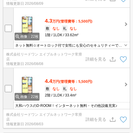
情報更新日
2026/08/09
4.3
万円
(管理費等：5,500円)
敷
なし
礼
なし
1階
1LDK
33.62m²
画像：22枚
ネット無料☆オートロック付で女性にも安心のセキュリティーで
す。
株式会社リードワン エイブルネットワーク常滑
詳細を見る
店
情報更新日
2026/08/08
4.4
万円
(管理費等：5,500円)
敷
なし
礼
なし
2階
1LDK
33.4m²
画像：22枚
大和ハウスのD-ROOM！インターネット無料・その他設備充実♪
株式会社リードワン エイブルネットワーク常滑
詳細を見る
店
情報更新日
2026/08/03