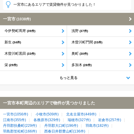
一宮市にあるエリアで賃貸物件が見つかりました！
一宮市
(1038件)
今伊勢町馬寄
浅野
(39件)
(37件)
新生
木曽川町門間
(34件)
(33件)
木曽川町黒田
奥町
(33件)
(30件)
栄
多加木
(29件)
(28件)
もっと見る
一宮市本町周辺のエリアで物件が見つかりました
一宮市(1056件)
小牧市(509件)
北名古屋市(449件)
江南市(355件)
各務原市(329件)
瑞穂市(327件)
岩倉市(257件)
丹羽郡扶桑町(229件)
丹羽郡大口町(196件)
羽島市(182件)
羽島郡笠松町(166件)
西春日井郡豊山町(136件)