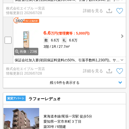
ートシステム加入要770円/月。
株式会社エイブル 一宮店
詳細を見る
情報更新日
2026/07/28
6.6
万円
(管理費等：5,000円)
敷
6.6万
礼
6.6万
3階
1R
27.7m²
画像：23枚
保証会社加入要(初回保証料賃料の50%、引落手数料1,230円)。サポ
ートシステム加入要770円/月。
株式会社エイブル 一宮店
詳細を見る
情報更新日
2026/07/28
残り6件を表示する
ラフォーレデュオ
賃貸アパート
東海道本線/尾張一宮駅 徒歩5分
愛知県一宮市本町３丁目
築30年
6階建