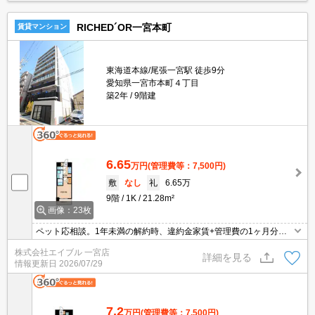
RICHED´OR一宮本町
賃貸マンション
東海道本線/尾張一宮駅 徒歩9分
愛知県一宮市本町４丁目
築2年
9階建
6.65
万円
(管理費等：7,500円)
敷
なし
礼
6.65万
9階
1K
21.28m²
画像：23枚
ペット応相談。1年未満の解約時、違約金家賃+管理費の1ヶ月分発
生。オートロック。都市ガス使用。宅配ボックスあり。退去時、ル
株式会社エイブル 一宮店
ームクリーニング料金46,200円。退去時、エアコン洗浄代13,200
詳細を見る
情報更新日
2026/07/29
円。
7.2
万円
(管理費等：7,500円)