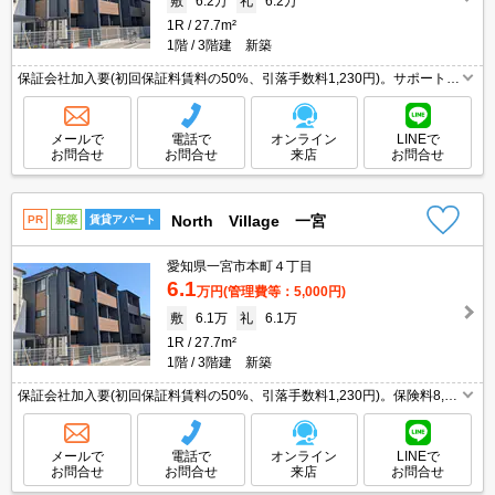
敷
6.2万
礼
6.2万
1R
27.7m²
1階
3階建 新築
保証会社加入要(初回保証料賃料の50%、引落手数料1,230円)。サポートシ
ステム加入要770円/月。
メールで
電話で
オンライン
LINEで
お問合せ
お問合せ
来店
お問合せ
North Village 一宮
PR
新築
賃貸アパート
愛知県一宮市本町４丁目
6.1
万円
(管理費等：5,000円)
敷
6.1万
礼
6.1万
1R
27.7m²
1階
3階建 新築
保証会社加入要(初回保証料賃料の50%、引落手数料1,230円)。保険料8,00
0円～。
メールで
電話で
オンライン
LINEで
お問合せ
お問合せ
来店
お問合せ