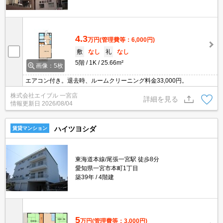
4.3
万円
(管理費等：6,000円)
敷
なし
礼
なし
5階
1K
25.66m²
画像：5枚
エアコン付き。退去時、ルームクリーニング料金33,000円。
株式会社エイブル 一宮店
詳細を見る
情報更新日
2026/08/04
ハイツヨシダ
賃貸マンション
東海道本線/尾張一宮駅 徒歩8分
愛知県一宮市本町1丁目
築39年
4階建
5
万円
(管理費等：3,000円)