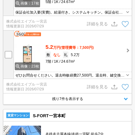
5階
1K
24.67m²
画像：17枚
保証会社加入要(実費)。給湯付き。システムキッチン。保証会社加
入要(月額総支払額の50%、10,000円/年)。退去時、鍵交換19,800
株式会社エイブル 一宮店
円。退去時、ルームクリーニング料金27,500円。
詳細を見る
情報更新日
2026/07/29
5.2
万円
(管理費等：7,500円)
敷
なし
礼
5.2万
7階
1K
24.67m²
画像：23枚
ぜひお問合せください。退去時修繕費27,500円。退去時、鍵交換1
9,800円。保証会社加入要(初回、月額総支払額の50%、更新料10,0
株式会社エイブル 一宮店
00円/年)。
詳細を見る
情報更新日
2026/07/29
残り7件を表示する
S-FORT一宮本町
賃貸マンション
名鉄名古屋本線/名鉄一宮駅 徒歩7分