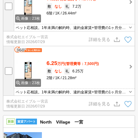
敷
なし
礼
7.2万
6階
1K
26.44m²
画像：23枚
ペット応相談。1年未満の解約時、違約金家賃+管理費の1ヶ月分発
生。オートロック。都市ガス使用。宅配ボックスあり。退去時、ル
株式会社エイブル 一宮店
ームクリーニング料金42,000円。
詳細を見る
情報更新日
2026/07/29
6.25
万円
(管理費等：7,500円)
敷
なし
礼
6.25万
2階
1K
21.28m²
画像：23枚
ペット応相談。1年未満の解約時、違約金家賃+管理費の1ヶ月分発
生。オートロック。都市ガス使用。宅配ボックスあり。退去時、ル
株式会社エイブル 一宮店
ームクリーニング料金42,000円。
詳細を見る
情報更新日
2026/07/29
North Village 一宮
新築
賃貸アパート