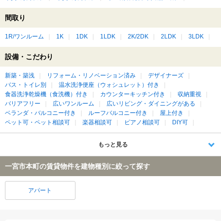
間取り
1R/ワンルーム
1K
1DK
1LDK
2K/2DK
2LDK
3LDK
設備・こだわり
新築・築浅
リフォーム・リノベーション済み
デザイナーズ
バス・トイレ別
温水洗浄便座（ウォシュレット）付き
食器洗浄乾燥機（食洗機）付き
カウンターキッチン付き
収納重視
バリアフリー
広いワンルーム
広いリビング・ダイニングがある
ベランダ・バルコニー付き
ルーフバルコニー付き
屋上付き
ペット可・ペット相談可
楽器相談可
ピアノ相談可
DIY可
もっと見る
一宮市本町の賃貸物件を建物種別に絞って探す
アパート