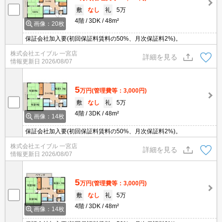
敷
なし
礼
5万
4階
3DK
48m²
画像：20枚
保証会社加入要(初回保証料賃料の50%、月次保証料2%)。
株式会社エイブル 一宮店
詳細を見る
情報更新日
2026/08/07
5
万円
(管理費等：3,000円)
敷
なし
礼
5万
4階
3DK
48m²
画像：14枚
保証会社加入要(初回保証料賃料の50%、月次保証料2%)。
株式会社エイブル 一宮店
詳細を見る
情報更新日
2026/08/07
5
万円
(管理費等：3,000円)
敷
なし
礼
5万
4階
3DK
48m²
画像：14枚