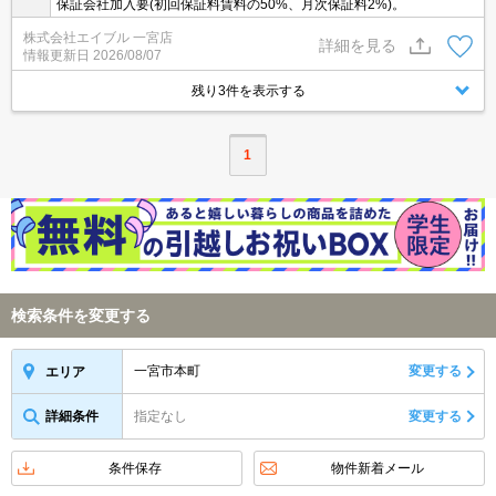
保証会社加入要(初回保証料賃料の50%、月次保証料2%)。
株式会社エイブル 一宮店
詳細を見る
情報更新日
2026/08/07
残り3件を表示する
1
検索条件を変更する
一宮市本町
変更する
エリア
詳細条件
指定なし
変更する
条件保存
物件新着メール