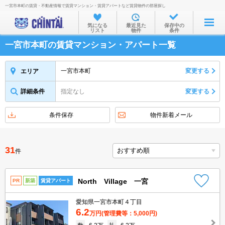
一宮市本町の賃貸・不動産情報で賃貸マンション・賃貸アパートなど賃貸物件の部屋探し
お部屋を探す
気になる
最近見た
保存中の
リスト
物件
条件
沿線・駅から
一宮市本町の賃貸マンション・アパート一覧
住所から
家賃相場から
一宮市本町
変更する
エリア
通勤通学時間から
詳細条件
指定なし
変更する
物件特集から
条件保存
物件新着メール
不動産会社から
TOP
31
件
North Village 一宮
PR
新築
賃貸アパート
愛知県一宮市本町４丁目
6.2
万円
(管理費等：5,000円)