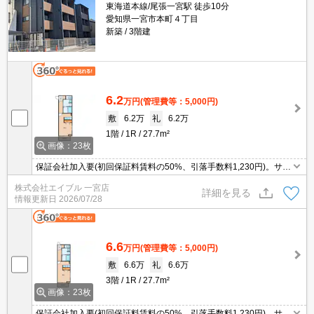
東海道本線/尾張一宮駅 徒歩10分
愛知県一宮市本町４丁目
新築
3階建
6.2
万円
(管理費等：5,000円)
敷
6.2万
礼
6.2万
1階
1R
27.7m²
画像：23枚
保証会社加入要(初回保証料賃料の50%、引落手数料1,230円)。サポ
ートシステム加入要770円/月。
株式会社エイブル 一宮店
詳細を見る
情報更新日
2026/07/28
6.6
万円
(管理費等：5,000円)
敷
6.6万
礼
6.6万
3階
1R
27.7m²
画像：23枚
保証会社加入要(初回保証料賃料の50%、引落手数料1,230円)。サポ