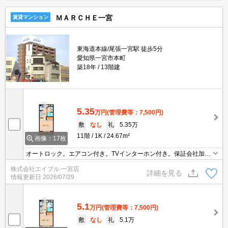
ＭＡＲＣＨＥ一宮
賃貸マンション
東海道本線/尾張一宮駅 徒歩5分
愛知県一宮市本町
築18年
13階建
5.35
万円
(管理費等：7,500円)
敷
なし
礼
5.35万
11階
1K
24.67m²
画像：17枚
オートロック。エアコン付き。TVインターホン付き。保証会社加入
要(初回、月額総支払額の50%、更新料10,000円/年)。退去時、ルー
株式会社エイブル 一宮店
ムクリーニング料金27,500円。退去時、鍵交換19,800円。
詳細を見る
情報更新日
2026/07/29
5.1
万円
(管理費等：7,500円)
敷
なし
礼
5.1万