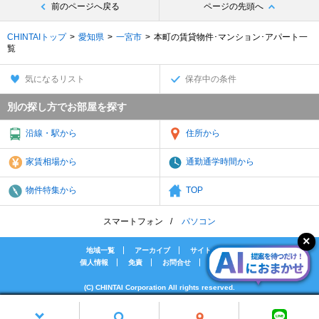
前のページへ戻る
ページの先頭へ
CHINTAIトップ
愛知県
一宮市
本町の賃貸物件･マンション･アパート一
覧
気になるリスト
保存中の条件
別の探し方でお部屋を探す
沿線・駅から
住所から
家賃相場から
通勤通学時間から
物件特集から
TOP
スマートフォン
パソコン
地域一覧
アーカイブ
サイトマップ
個人情報
免責
お問合せ
会社案内
(C) CHINTAI Corporation All rights reserved.
[PR]賃貸物件の疑問解決！教えてエイブルAGENT