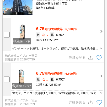
愛知県一宮市本町４丁目
築5年
13階建
6.75
万円
(管理費等：6,500円)
敷
なし
礼
6.75万
3階
1K
25.52m²
画像：7枚
インターネット無料。オートロック。都市ガス使用。温水洗浄便座
付き。退去時、ルームクリーニング料金38,500円。退去時、エアコ
株式会社エイブル 一宮店
ン洗浄代17,600円。退去時、鍵交換36,300円。
詳細を見る
情報更新日
2026/07/29
6.75
万円
(管理費等：6,500円)
敷
なし
礼
6.75万
10階
1K
25.52m²
画像：22枚
退去時、エアコン洗浄代17,600円。退室時清掃料38,500円。退去
時、鍵交換36,300円。2年未満の解約時、違約金家賃+管理費の1ヶ
株式会社エイブル 一宮店
月分発生。1年未満の解約時、違約金家賃+管理費の2ヶ月分発生。
詳細を見る
情報更新日
2026/07/29