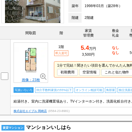
築年
1998年03月（築28年）
階建
2階建
家賃
敷金
間取図
階
管理費
礼金
5.4
1階
なし
万円
なし
5
即入居可
3,500円
1分で完結！聞きたい項目を選んでかんたん無
初期費用
空室情報
これと似た物件
画像：23枚
写真いろいろ
仲介手数料家賃の55%以下
オンライン相談可能
角部屋
独立洗面
給湯付き。室内に洗濯機置場あり。TVインターホン付き。洗面化粧台付き
株式会社エイブル 岡崎店
(0564-23-8981)
マンションいしはら
賃貸マンション