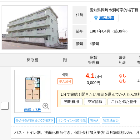
愛知県岡崎市洞町字的場丁目
住所
周辺地図
築年
1987年04月（築39年）
階建
4階建
家賃
敷金
間取図
階
管理費
礼金
4.1
4階
なし
万円
なし
4
即入居可
3,000円
1分で完結！聞きたい項目を選んでかんたん無
初期費用
空室情報
これと似た物件
画像：7枚
仲介手数料家賃の55%以下
オンライン相談可能
南向き
独立洗面台
バス・トイレ別。洗面化粧台付き。保証会社加入要(初回月額総額50%、月次保