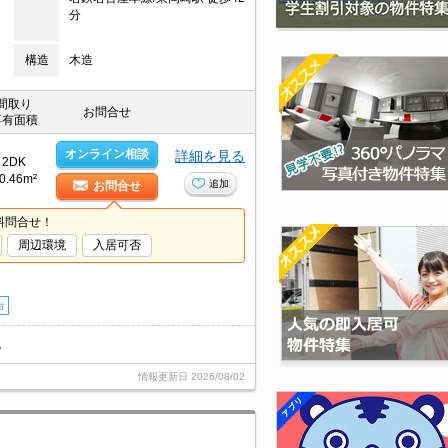
分
構造
木造
間取り
お問合せ
専有面積
オンライン相談
詳細を見る
2DK
0.46m²
追加
お問合せ
料問合せ！
周辺環境
入居可否
台
。
情報更新日
2026/08/02