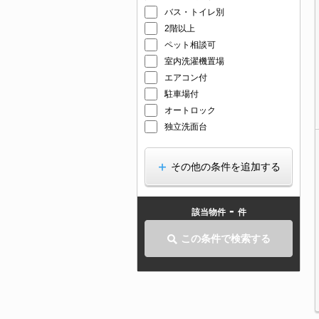
バス・トイレ別
2階以上
ペット相談可
室内洗濯機置場
エアコン付
駐車場付
オートロック
独立洗面台
その他の条件を追加する
-
該当物件
件
この条件で検索する