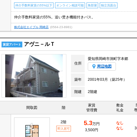
仲介手数料家賃の55%以下
オンライン相談可能
角部屋
独立洗面台
仲介手数料家賃の55%。追い焚き機能付きバス。
株式会社エイブル 岡崎店
(0564-23-8981)
アヴニ－ルＴ
賃貸アパート
愛知県岡崎市洞町字本郷
住所
周辺地図
築年
2001年03月（築25年）
階建
2階建
家賃
敷金
間取図
階
管理費
礼金
5.3
2階
なし
万円
なし
3
即入居可
3,500円