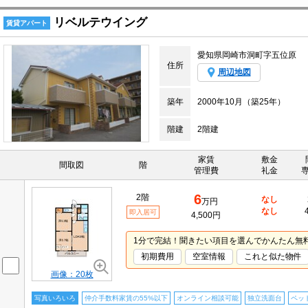
リベルテウイング
賃貸アパート
愛知県岡崎市洞町字五位原
住所
周辺地図
築年
2000年10月（築25年）
階建
2階建
家賃
敷金
間取図
階
管理費
礼金
6
2階
なし
万円
なし
即入居可
4,500円
1分で完結！聞きたい項目を選んでかんたん無
初期費用
空室情報
これと似た物件
画像：20枚
写真いろいろ
仲介手数料家賃の55%以下
オンライン相談可能
独立洗面台
ペッ