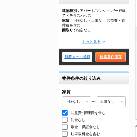
建物種別
アパート/マンション/一戸建
て・テラスハウス
家賃
下限なし ~ 上限なし 共益費・管
理費を含む
間取り
指定なし
もっと見る
新着メール登録
検索条件保存
物件条件の絞り込み
家賃
〜
共益費･管理費を含む
礼金なし
敷金・保証金なし
駐車場料金を含む