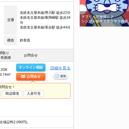
名鉄名古屋本線/男川駅 徒歩22分
名鉄名古屋本線/東岡崎駅 徒歩34
交通
分
名鉄名古屋本線/美合駅 徒歩44分
構造
鉄骨造
間取り
お問合せ
専有面積
オンライン相談
詳細を見る
2DK
3.74m²
追加
お問合せ
料問合せ！
周辺環境
入居可否
証料2,090円)。