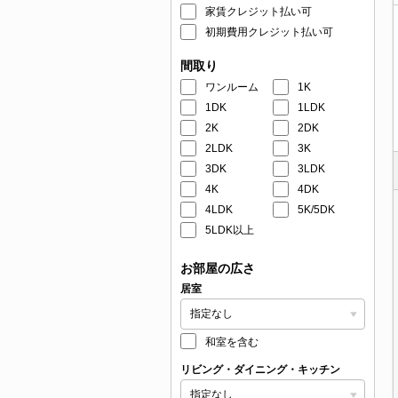
家賃クレジット払い可
初期費用クレジット払い可
間取り
ワンルーム
1K
1DK
1LDK
2K
2DK
2LDK
3K
3DK
3LDK
4K
4DK
4LDK
5K/5DK
5LDK以上
お部屋の広さ
居室
和室を含む
リビング・ダイニング・キッチン