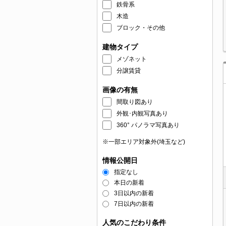
鉄骨系
木造
ブロック・その他
建物タイプ
メゾネット
分譲賃貸
画像の有無
間取り図あり
外観･内観写真あり
360° パノラマ写真あり
※一部エリア対象外(埼玉など)
情報公開日
指定なし
本日の新着
3日以内の新着
7日以内の新着
人気のこだわり条件