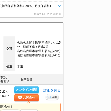
ペット飼育の場合、清掃費180,000円。小型犬のみ相談可。保証会社加入要(初回保証料賃料の50%、月次保証料1.5%)。
情報更新日
2026/08/03
名鉄名古屋本線/東岡崎駅 バス15
分 洞町下車：停歩7分
交通
名鉄名古屋本線/男川駅 徒歩20分
名鉄名古屋本線/美合駅 徒歩41分
構造
木造
間取り
お問合せ
専有面積
オンライン相談
詳細を見る
2LDK
8.53m²
追加
お問合せ
料問合せ！