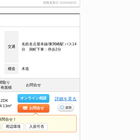
情報更新日
2026/08/02
名鉄名古屋本線/東岡崎駅 バス14
交通
分 洞町下車：停歩2分
構造
木造
間取り
お問合せ
専有面積
オンライン相談
詳細を見る
2DK
4.13m²
追加
お問合せ
料問合せ！
周辺環境
入居可否