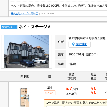
株式会社エイブル 岡崎店
(0564-23-8981)
ネイ・ステージＡ
賃貸アパート
愛知県岡崎市洞町字西五位原
住所
周辺地図
築年
2000年01月（築26年）
階建
2階建
家賃
敷金
間取図
階
管理費
礼金
5.7
2階
なし
万円
なし
4
即入居可
3,500円
1分で完結！聞きたい項目を選んでかんたん無