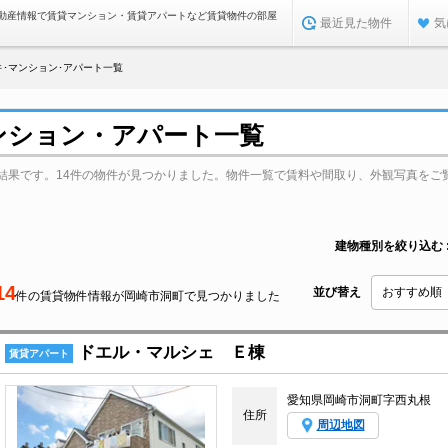
動産情報で賃貸マンション・賃貸アパートなど賃貸物件の部屋
最近見た物件
気
･マンション･アパート一覧
ンション・アパート一覧
結果です。14件の物件が見つかりました。物件一覧で賃料や間取り、外観写真をご
建物種別を絞り込む
14
並び替え
件の賃貸物件情報が岡崎市洞町で見つかりました
ドエル・マルシェ Ｅ棟
賃貸アパート
愛知県岡崎市洞町字西丸根
住所
周辺地図