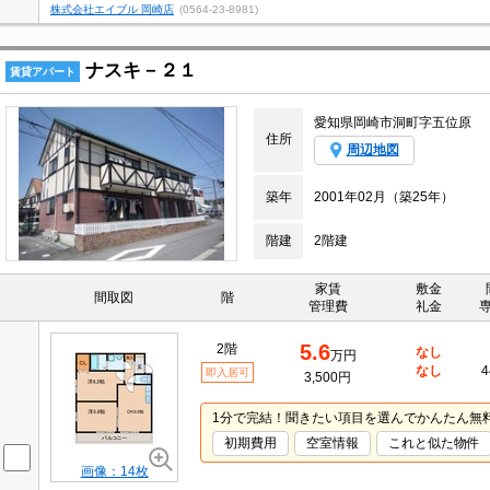
株式会社エイブル 岡崎店
(0564-23-8981)
ナスキ－２１
賃貸アパート
愛知県岡崎市洞町字五位原
住所
周辺地図
築年
2001年02月（築25年）
階建
2階建
家賃
敷金
間取図
階
管理費
礼金
5.6
2階
なし
万円
なし
4
即入居可
3,500円
1分で完結！聞きたい項目を選んでかんたん無
初期費用
空室情報
これと似た物件
画像：14枚