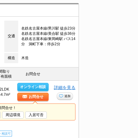
名鉄名古屋本線/男川駅 徒歩23分
名鉄名古屋本線/美合駅 徒歩36分
交通
名鉄名古屋本線/東岡崎駅 バス14
分 洞町下車：停歩2分
構造
木造
間取り
お問合せ
専有面積
オンライン相談
詳細を見る
2LDK
44.7m²
追加
お問合せ
料問合せ！
周辺環境
入居可否
ト相談可