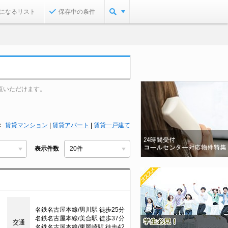
になるリスト
保存中の条件
覧いただけます。
賃貸マンション
|
賃貸アパート
|
賃貸一戸建て
表示件数
名鉄名古屋本線/男川駅 徒歩25分
名鉄名古屋本線/美合駅 徒歩37分
交通
名鉄名古屋本線/東岡崎駅 徒歩42