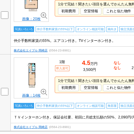
1分で完結！聞きたい項目を選んでかんたん無
初期費用
空室情報
これと似た物件
画像：20枚
写真いろいろ
仲介手数料家賃の55%以下
オンライン相談可能
南向き
独立洗面
仲介手数料家賃の55%。エアコン付き。TVインターホン付き。
株式会社エイブル 岡崎店
(0564-23-8981)
4.5
1階
なし
万円
なし
2
即入居可
3,500円
1分で完結！聞きたい項目を選んでかんたん無
初期費用
空室情報
これと似た物件
画像：14枚
写真いろいろ
仲介手数料家賃の55%以下
オンライン相談可能
角部屋
独立洗面
ＴＶインターホン付き。保証会社要、初回に月総支払額の50%、2,090円/
株式会社エイブル 岡崎店
(0564-23-8981)