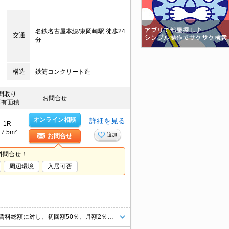
名鉄名古屋本線/東岡崎駅 徒歩24
交通
分
構造
鉄筋コンクリート造
間取り
お問合せ
専有面積
オンライン相談
詳細を見る
1R
17.5m²
追加
お問合せ
料問合せ！
周辺環境
入居可否
エアコン付き。仲介手数料家賃の55%。鍵交換代11,000円。保証委託料（賃料総額に対し、初回額50％、月額2％）。