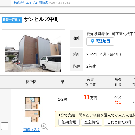
株式会社エイブル 岡崎店
(0564-23-8981)
サンヒルズ中町
賃貸一戸建て
愛知県岡崎市中町字東丸根丁
住所
周辺地図
築年
2022年04月（築4年）
階建
2階建
家賃
敷金
間取図
階
管理費
礼金
11
33万
万円
1-2階
なし
7
--
1分で完結！聞きたい項目を選んでかんたん無
初期費用
空室情報
これと似た物件
画像：2枚