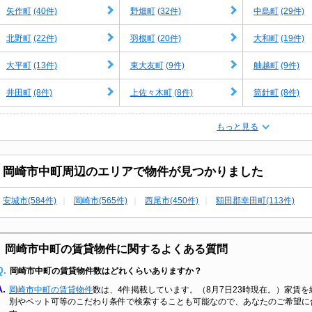
(40件)
(32件)
(29件)
矢作町
野畑町
中島町
(22件)
(20件)
(19件)
北野町
羽根町
大和町
(13件)
(9件)
(9件)
大平町
東大友町
舳越町
(8件)
(8件)
(8件)
井田町
上佐々木町
筒針町
もっと見る
岡崎市中町周辺のエリアで物件が見つかりました
安城市(584件)
岡崎市(565件)
西尾市(450件)
額田郡幸田町(113件)
岡崎市中町の賃貸物件に関するよくある質問
Q.
岡崎市中町の賃貸物件数はどれくらいありますか？
A.
岡崎市中町の賃貸物件
数は、4件掲載しています。（8月7日23時現在。）家賃を
別やペット可等のこだわり条件で検索することも可能なので、あなたのご希望に