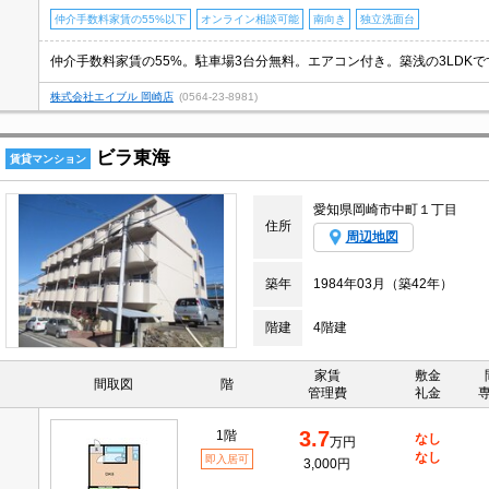
仲介手数料家賃の55%以下
オンライン相談可能
南向き
独立洗面台
仲介手数料家賃の55%。駐車場3台分無料。エアコン付き。築浅の3LDKで
株式会社エイブル 岡崎店
(0564-23-8981)
ビラ東海
賃貸マンション
愛知県岡崎市中町１丁目
住所
周辺地図
築年
1984年03月（築42年）
階建
4階建
家賃
敷金
間取図
階
管理費
礼金
3.7
1階
なし
万円
なし
即入居可
3,000円