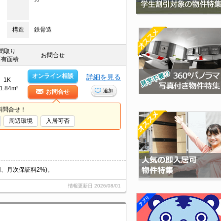
構造
鉄骨造
間取り
お問合せ
専有面積
オンライン相談
詳細を見る
1K
1.84m²
追加
お問合せ
料問合せ！
周辺環境
入居可否
円、月次保証料2%)。
情報更新日
2026/08/01