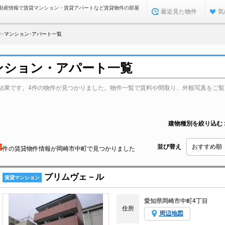
動産情報で賃貸マンション・賃貸アパートなど賃貸物件の部屋
最近見た物件
気
･マンション･アパート一覧
ンション・アパート一覧
結果です。4件の物件が見つかりました。物件一覧で賃料や間取り、外観写真をご覧
建物種別を絞り込む
4
並び替え
件の賃貸物件情報が岡崎市中町で見つかりました
プリムヴェ－ル
賃貸マンション
愛知県岡崎市中町4丁目
住所
周辺地図