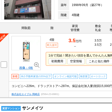
築年
1998年09月（築27年）
階建
4階建
家賃
敷金
間取図
階
管理費
礼金
3.5
4階
3.5万
万円
3.5万
2
即入居可
--
1分で完結！聞きたい項目を選んでかんたん無
初期費用
空室情報
これと似た物件
画像：4枚
新着
仲介手数料家賃の55%以下
オンライン相談可能
角部屋
オートロック
コンビニへ226m。ドラッグストアへ287m。保証会社加入要(初回15,000
株式会社エイブル 岡崎店
(0564-23-8981)
サンメイツ
賃貸マンション