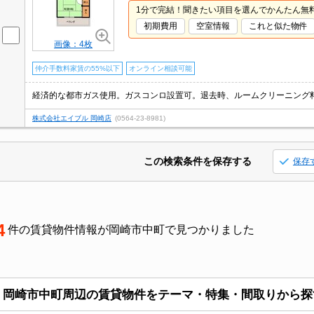
1分で完結！聞きたい項目を選んでかんたん無
初期費用
空室情報
これと似た物件
画像：4枚
仲介手数料家賃の55%以下
オンライン相談可能
株式会社エイブル 岡崎店
(0564-23-8981)
この検索条件を保存する
保存
4
件の賃貸物件情報が岡崎市中町で見つかりました
岡崎市中町周辺の賃貸物件をテーマ・特集・間取りから探