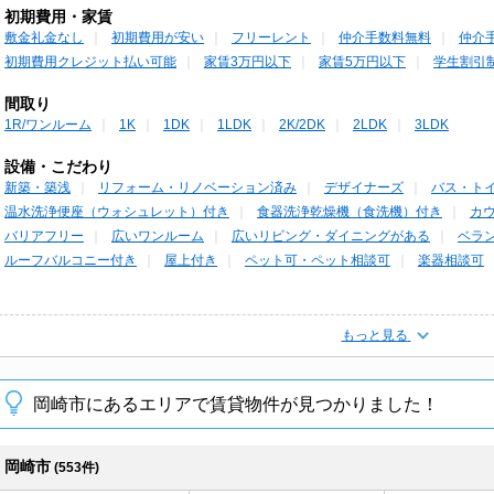
初期費用・家賃
敷金礼金なし
初期費用が安い
フリーレント
仲介手数料無料
仲介
初期費用クレジット払い可能
家賃3万円以下
家賃5万円以下
学生割引
間取り
1R/ワンルーム
1K
1DK
1LDK
2K/2DK
2LDK
3LDK
設備・こだわり
新築・築浅
リフォーム・リノベーション済み
デザイナーズ
バス・ト
温水洗浄便座（ウォシュレット）付き
食器洗浄乾燥機（食洗機）付き
カ
バリアフリー
広いワンルーム
広いリビング・ダイニングがある
ベラ
ルーフバルコニー付き
屋上付き
ペット可・ペット相談可
楽器相談可
もっと見る
岡崎市にあるエリアで賃貸物件が見つかりました！
岡崎市
(553件)