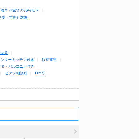
手数料が家賃の55%以下
制度（学割）対象
イレ別
ウンターキッチン付き
収納重視
ンダ・バルコニー付き
ピアノ相談可
DIY可