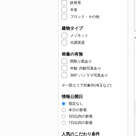
鉄骨系
木造
ブロック・その他
建物タイプ
メゾネット
分譲賃貸
画像の有無
間取り図あり
外観･内観写真あり
360° パノラマ写真あり
※一部エリア対象外(埼玉など)
情報公開日
指定なし
本日の新着
3日以内の新着
7日以内の新着
人気のこだわり条件