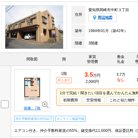
愛知県岡崎市中町３丁目
住所
周辺地図
築年
1984年01月（築42年）
階建
3階建
家賃
敷金
間取図
階
管理費
礼金
3.5
1階
3.7万
万円
なし
即入居可
2,000円
1分で完結！聞きたい項目を選んでかんたん無
初期費用
空室情報
これと似た物件
画像：7枚
仲介手数料家賃の55%以下
オンライン相談可能