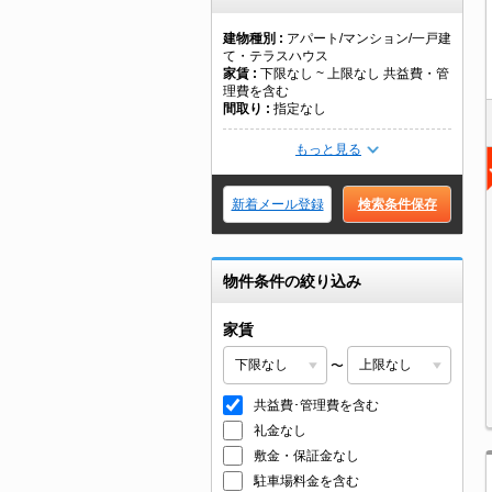
建物種別
アパート/マンション/一戸建
て・テラスハウス
家賃
下限なし ~ 上限なし 共益費・管
理費を含む
間取り
指定なし
もっと見る
新着メール登録
検索条件保存
物件条件の絞り込み
家賃
〜
共益費･管理費を含む
礼金なし
敷金・保証金なし
駐車場料金を含む