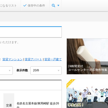
になるリスト
保存中の条件
いただけます。
賃貸マンション
|
賃貸アパート
|
賃貸一戸建て
表示件数
名鉄名古屋本線/東岡崎駅 徒歩26
交通
分