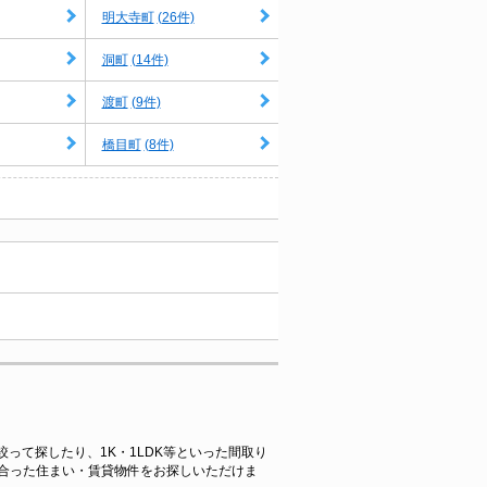
(26件)
明大寺町
(14件)
洞町
(9件)
渡町
(8件)
橋目町
絞って探したり、1K・1LDK等といった間取り
合った住まい・賃貸物件をお探しいただけま