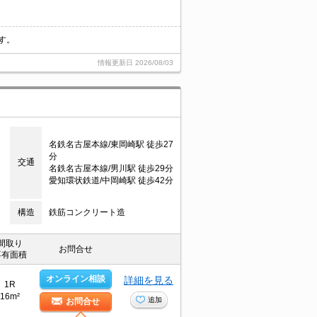
す。
情報更新日
2026/08/03
名鉄名古屋本線/東岡崎駅 徒歩27
分
交通
名鉄名古屋本線/男川駅 徒歩29分
愛知環状鉄道/中岡崎駅 徒歩42分
構造
鉄筋コンクリート造
間取り
お問合せ
専有面積
オンライン相談
詳細を見る
1R
16m²
追加
お問合せ