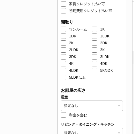
家賃クレジット払い可
初期費用クレジット払い可
間取り
ワンルーム
1K
1DK
1LDK
2K
2DK
2LDK
3K
3DK
3LDK
4K
4DK
4LDK
5K/5DK
5LDK以上
お部屋の広さ
居室
和室を含む
リビング・ダイニング・キッチン