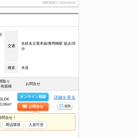
情報更新日
2026/08/06
目
名鉄名古屋本線/東岡崎駅 徒歩28
交通
分
構造
木造
間取り
お問合せ
専有面積
オンライン相談
詳細を見る
3LDK
0.06m²
追加
お問合せ
料問合せ！
周辺環境
入居可否