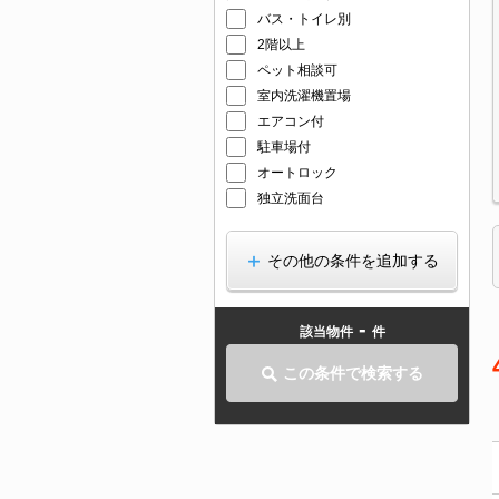
バス・トイレ別
2階以上
ペット相談可
室内洗濯機置場
エアコン付
駐車場付
オートロック
独立洗面台
その他の条件を追加する
-
該当物件
件
この条件で検索する