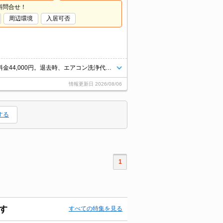
料問合せ！
周辺環境
入居可否
経済的な都市ガス使用。ガスコンロ設置可。退去時、ルームクリーニング料金44,000円。退去時、エアコン洗浄代13,200円。
情報更新日
2026/08/06
する
1
す
すべての特集を見る