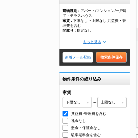
建物種別
アパート/マンション/一戸建
て・テラスハウス
家賃
下限なし ~ 上限なし 共益費・管
理費を含む
間取り
指定なし
もっと見る
新着メール登録
検索条件保存
物件条件の絞り込み
家賃
〜
共益費･管理費を含む
礼金なし
敷金・保証金なし
駐車場料金を含む