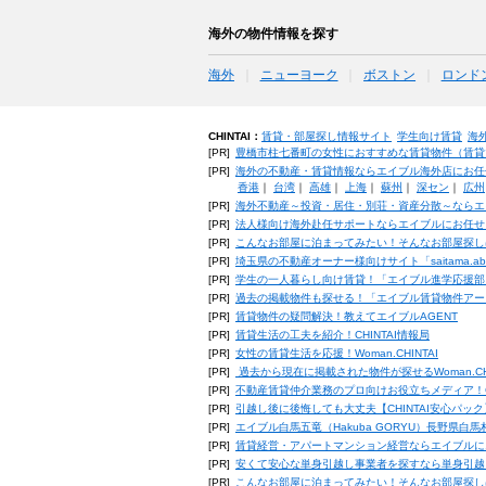
海外の物件情報を探す
海外
ニューヨーク
ボストン
ロンド
CHINTAI：
賃貸・部屋探し情報サイト
学生向け賃貸
海
[PR]
豊橋市柱七番町の女性におすすめな賃貸物件（賃貸マン
[PR]
海外の不動産・賃貸情報ならエイブル海外店にお任
香港
｜
台湾
｜
高雄
｜
上海
｜
蘇州
｜
深セン
｜
広州
[PR]
海外不動産～投資・居住・別荘・資産分散～ならエ
[PR]
法人様向け海外赴任サポートならエイブルにお任せ
[PR]
こんなお部屋に泊まってみたい！そんなお部屋探し
[PR]
埼玉県の不動産オーナー様向けサイト「saitama.a
[PR]
学生の一人暮らし向け賃貸！「エイブル進学応援部
[PR]
過去の掲載物件も探せる！「エイブル賃貸物件アー
[PR]
賃貸物件の疑問解決！教えてエイブルAGENT
[PR]
賃貸生活の工夫を紹介！CHINTAI情報局
[PR]
女性の賃貸生活を応援！Woman.CHINTAI
[PR]
過去から現在に掲載された物件が探せるWoman.CH
[PR]
不動産賃貸仲介業務のプロ向けお役立ちメディア！CHIN
[PR]
引越し後に後悔しても大丈夫【CHINTAI安心パッ
[PR]
エイブル白馬五竜（Hakuba GORYU）長野県白
[PR]
賃貸経営・アパートマンション経営ならエイブルに
[PR]
安くて安心な単身引越し事業者を探すなら単身引越
[PR]
こんなお部屋に泊まってみたい！そんなお部屋探し