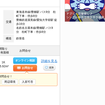
東海道本線/豊橋駅 バス9分 柱
町下車：停歩8分
豊橋鉄道渥美線/愛知大学前駅 徒
交通
歩16分
名鉄名古屋本線/豊橋駅 バス9
分 柱町下車：停歩8分
構造
鉄骨造
間取り
お問合せ
専有面積
オンライン相談
詳細を見る
1K
5.92m²
追加
お問合せ
料問合せ！
周辺環境
入居可否