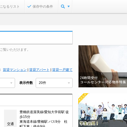
になるリスト
保存中の条件
ご覧いただけます。
賃貸マンション
|
賃貸アパート
|
賃貸一戸建て
表示件数
豊橋鉄道渥美線/愛知大学前駅 徒
歩15分
東海道本線/豊橋駅 バス9分 柱
交通
町下車：停歩9分