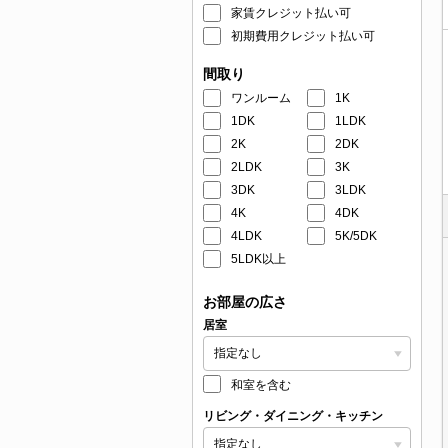
家賃クレジット払い可
初期費用クレジット払い可
間取り
ワンルーム
1K
1DK
1LDK
2K
2DK
2LDK
3K
3DK
3LDK
4K
4DK
4LDK
5K/5DK
5LDK以上
お部屋の広さ
居室
和室を含む
リビング・ダイニング・キッチン