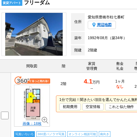
フリーダム
賃貸アパート
愛知県豊橋市柱七番町
住所
周辺地図
築年
1992年08月（築34年）
階建
2階建
家賃
敷金
間取図
階
管理費
礼金
4.1
1ヶ月
万円
2階
なし
2
--
1分で完結！聞きたい項目を選んでかんたん無
初期費用
空室情報
これと似た物件
画像：18枚
写真いろいろ
360度パノラマ写真
オンライン相談可能
南向き