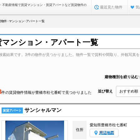
・不動産情報で賃貸マンション・賃貸アパートなど賃貸物件の
最近見た物件
気
物件･マンション･アパート一覧
貸マンション・アパート一覧
検索結果です。3件の物件が見つかりました。物件一覧で賃料や間取り、外観写真を
建物種別を絞り込む
3
並び替え
件の賃貸物件情報が豊橋市柱七番町で見つかりました
サンシャルマン
賃貸アパート
愛知県豊橋市柱七番町
住所
周辺地図