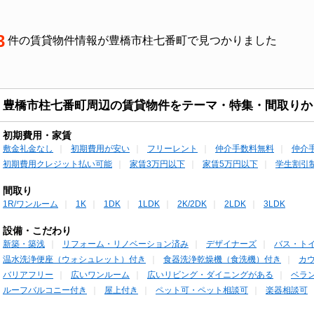
3
件の賃貸物件情報が豊橋市柱七番町で見つかりました
豊橋市柱七番町周辺の賃貸物件をテーマ・特集・間取りか
初期費用・家賃
敷金礼金なし
初期費用が安い
フリーレント
仲介手数料無料
仲介
初期費用クレジット払い可能
家賃3万円以下
家賃5万円以下
学生割引
間取り
1R/ワンルーム
1K
1DK
1LDK
2K/2DK
2LDK
3LDK
設備・こだわり
新築・築浅
リフォーム・リノベーション済み
デザイナーズ
バス・ト
温水洗浄便座（ウォシュレット）付き
食器洗浄乾燥機（食洗機）付き
カ
バリアフリー
広いワンルーム
広いリビング・ダイニングがある
ベラ
ルーフバルコニー付き
屋上付き
ペット可・ペット相談可
楽器相談可