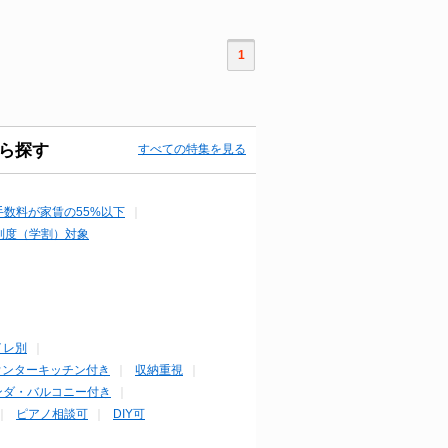
1
ら探す
すべての特集を見る
手数料が家賃の55%以下
制度（学割）対象
イレ別
ウンターキッチン付き
収納重視
ンダ・バルコニー付き
ピアノ相談可
DIY可