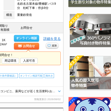
名鉄名古屋本線/豊橋駅 バス9
分 柱町下車：停歩9分
構造
重量鉄骨造
間取り
お問合せ
専有面積
オンライン相談
詳細を見る
1K
24m²
追加
お問合せ
料問合せ！
周辺環境
入居可否
※条件要確認）
オンライン相談可能
南向き
ワンフロア2戸★大型ショッピングセンターへのアクセス良好◎スーパーやコンビニ、薬局などが近く生活便利♪お気軽にお問い合わせくださいませ♪
情報更新日
2026/08/02