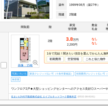
築年
1999年08月（築27年）
階建
2階建
家賃
敷金
間取図
階
管理費
礼金
3.8
なし
万円
2階
なし
2,200円
1分で完結！聞きたい項目を選んでかんたん無
初期費用
空室情報
これと似た物件
画像：15枚
写真いろいろ
家賃クレジット払い可（※条件要確認）
初期費用クレジット払い可（
角部屋
住まいLOVE不動産株式会社 エイブルネットワーク豊橋本店
(0532-38-8181)