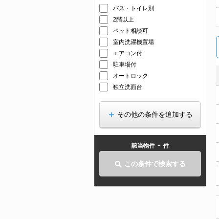
バス・トイレ別
2階以上
ペット相談可
室内洗濯機置場
エアコン付
駐車場付
オートロック
独立洗面台
その他の条件を追加する
-
該当物件
件
この条件で検索する