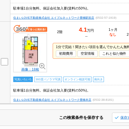
駐車場1台分無料。保証会社加入要(賃料の50%)。
住まいLOVE不動産株式会社 エイブルネットワーク豊橋駅前店
(0532-57-1919)
4.1
1ヶ月
万円
2階
なし
2
--
1分で完結！聞きたい項目を選んでかんたん無
初期費用
空室情報
これと似た物件
画像：18枚
写真いろいろ
360度パノラマ写真
オンライン相談可能
南向き
駐車場1台分無料。保証会社加入要(賃料の50%)。
住まいLOVE不動産株式会社 エイブルネットワーク豊橋本店
(0532-38-8181)
この検索条件を保存する
保存