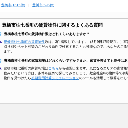
豊橋市(1615件)
豊川市(595件)
豊橋市柱七番町の賃貸物件に関するよくある質問
Q.
豊橋市柱七番町の賃貸物件数はどれくらいありますか？
A.
豊橋市柱七番町の賃貸物件
数は、3件掲載しています。（8月9日17時現在。）家
取り別やペット可等のこだわり条件で検索することも可能なので、あなたのご希
ます。
Q.
豊橋市柱七番町の家賃相場はどれくらいですか？また、家賃を抑えても物件はあ
A.
豊橋市柱七番町の家賃相場は
こちら
から確認出来ます。気になるエリアの家賃相
住みたいという方は、条件を緩めて探してみましょう。敷金礼金0の物件等で初
物件を見つけたら
初期費用計算シミュレーション
のツールも活用して概算を出し