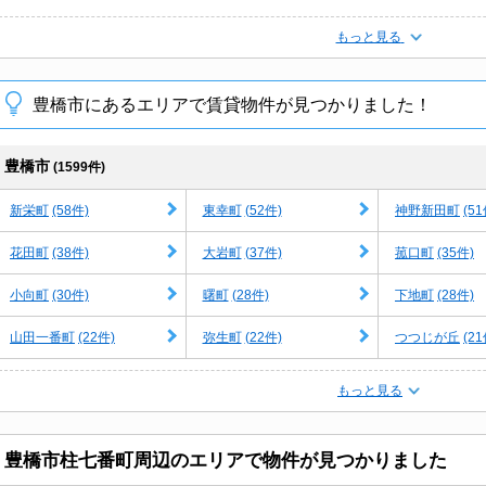
もっと見る
豊橋市にあるエリアで賃貸物件が見つかりました！
豊橋市
(1599件)
(58件)
(52件)
(51
新栄町
東幸町
神野新田町
(38件)
(37件)
(35件)
花田町
大岩町
菰口町
(30件)
(28件)
(28件)
小向町
曙町
下地町
(22件)
(22件)
(21
山田一番町
弥生町
つつじが丘
もっと見る
豊橋市柱七番町周辺のエリアで物件が見つかりました