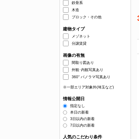
鉄骨系
木造
ブロック・その他
建物タイプ
メゾネット
分譲賃貸
画像の有無
間取り図あり
外観･内観写真あり
360° パノラマ写真あり
※一部エリア対象外(埼玉など)
情報公開日
指定なし
本日の新着
3日以内の新着
7日以内の新着
人気のこだわり条件