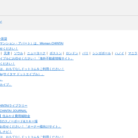
ン
外賃貸
ション・アパート）は、Woman.CHINTAI
せください！
｜
天津
｜
ソウル
｜
ニューヨーク
｜
ボストン
｜
ロンドン
｜
パリ
｜
シンガポール
｜
ハノイ
｜
マニラ
イブルにお任せください！「海外不動産情報サイト」
ください！
は、おもてなしドットコムをご利用ください！
ble(サイタマ ドットエイブル）」
」
カイブ」
INTAIライブラリー
TAI JOURNAL
ク】住みかえ費用補助金
馬村のスノーボード&スキー場
お任せください！「オーナー様向けサイト」
しナビ！
は、おもてなしドットコムをご利用ください！