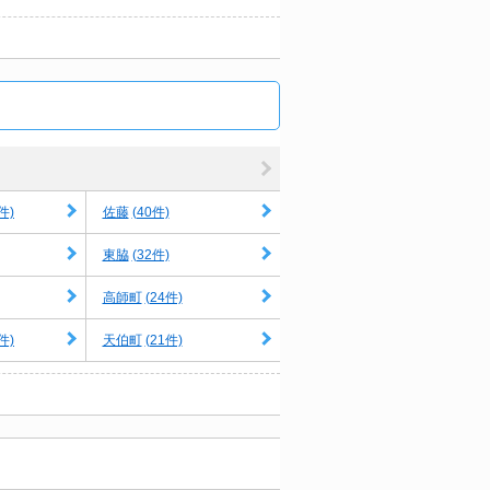
件)
(40件)
佐藤
(32件)
東脇
(24件)
高師町
件)
(21件)
天伯町