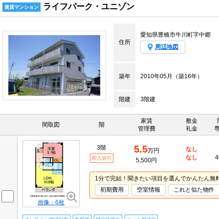
ライフパーク・ユニゾン
賃貸マンション
愛知県豊橋市牛川町字中郷
住所
周辺地図
築年
2010年05月（築16年）
階建
3階建
家賃
敷金
間取図
階
管理費
礼金
5.5
3階
なし
万円
なし
4
即入居可
5,500円
1分で完結！聞きたい項目を選んでかんたん無
初期費用
空室情報
これと似た物件
画像：6枚