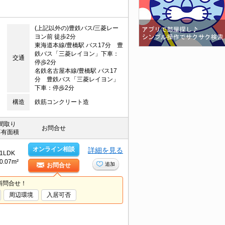
(上記以外の)豊鉄バス/三菱レー
ヨン前 徒歩2分
東海道本線/豊橋駅 バス17分 豊
鉄バス「三菱レイヨン」下車：
交通
停歩2分
名鉄名古屋本線/豊橋駅 バス17
分 豊鉄バス「三菱レイヨン」
下車：停歩2分
構造
鉄筋コンクリート造
間取り
お問合せ
専有面積
オンライン相談
詳細を見る
1LDK
0.07m²
追加
お問合せ
料問合せ！
周辺環境
入居可否