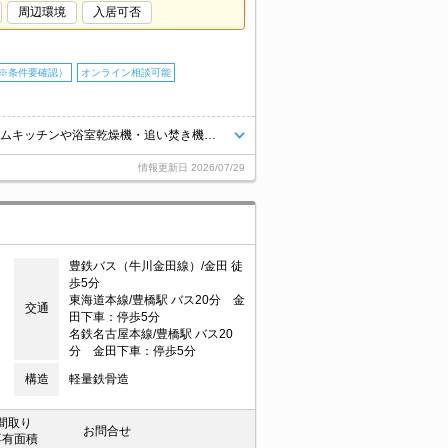
周辺環境
入居可否
※条件要確認）
オンライン相談可能
ペットと暮らせるオートロックマンション♪インターネット無料！IHシステムキッチンや浴室乾燥機・追い焚き機能付きバスなど充実した設備が魅力的☆お気軽にお問い合わせくださいませ♪
情報更新日
2026/07/29
豊鉄バス（牛川金田線）/金田 徒
歩5分
東海道本線/豊橋駅 バス20分 金
交通
田下車：停歩5分
名鉄名古屋本線/豊橋駅 バス20
分 金田下車：停歩5分
構造
軽量鉄骨造
間取り
お問合せ
専有面積