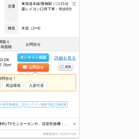
東海道本線/豊橋駅 バス21分 三
交通
菱レイヨン口停下車：停歩8分
構造
木造（2×4)
間取り
お問合せ
専有面積
オンライン相談
詳細を見る
2LDK
7.76m²
追加
お問合せ
料問合せ！
周辺環境
入居可否
※条件要確認）
オンライン相談可能
角部屋
豊川方面へのアクセス良好◎コンビニやドラッグストアなどが近く買い物便利♪TVモニターホンや、浴室乾燥機・追い焚き機能付きバスなど人気の設備が充実☆お気軽にお問い合わせくださいませ♪
情報更新日
2026/07/29