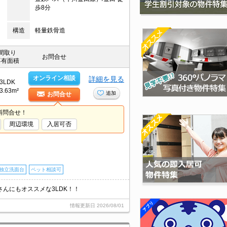
歩8分
構造
軽量鉄骨造
間取り
お問合せ
専有面積
オンライン相談
詳細を見る
3LDK
3.63m²
追加
お問合せ
料問合せ！
周辺環境
入居可否
独立洗面台
ペット相談可
んにもオススメな3LDK！！
情報更新日
2026/08/01