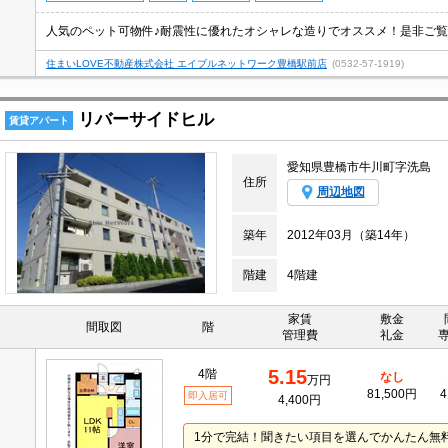
人気のペット可物件♪耐震性に優れたオシャレな造りでオススメ！是非ご
住まいLOVE不動産株式会社 エイブルネットワーク豊橋駅前店
(0532-57-1919)
リバーサイドヒル
賃貸アパート
愛知県豊橋市牛川町字洗島
住所
周辺地図
築年
2012年03月（築14年）
階建
4階建
家賃
敷金
間取図
階
管理費
礼金
5.15
4階
なし
万円
81,500円
4
即入居可
4,400円
1分で完結！聞きたい項目を選んでかんたん無