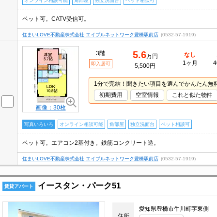
オンライン相談可能
角部屋
独立洗面台
ペット相談可
ペット可。CATV受信可。
住まいLOVE不動産株式会社 エイブルネットワーク豊橋駅前店
(0532-57-1919)
5.6
3階
なし
万円
1ヶ月
4
即入居可
5,500円
1分で完結！聞きたい項目を選んでかんたん無
初期費用
空室情報
これと似た物件
画像：30枚
写真いろいろ
オンライン相談可能
角部屋
独立洗面台
ペット相談可
ペット可。エアコン2基付き。鉄筋コンクリート造。
住まいLOVE不動産株式会社 エイブルネットワーク豊橋駅前店
(0532-57-1919)
イースタン・パーク51
賃貸アパート
愛知県豊橋市牛川町字東側
住所