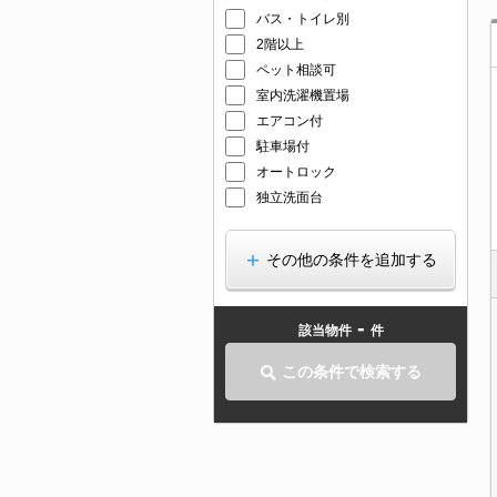
バス・トイレ別
2階以上
ペット相談可
室内洗濯機置場
エアコン付
駐車場付
オートロック
独立洗面台
その他の条件を追加する
-
該当物件
件
この条件で検索する