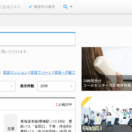
になるリスト
保存中の条件
ご覧いただけます。
賃貸マンション
|
賃貸アパート
|
賃貸一戸建て
表示件数
1
人検討中
東海道本線/豊橋駅 バス19分 豊
鉄バス「金田口」下車：停歩8分
交通
豊鉄バス（牛川金田線）/金田 徒