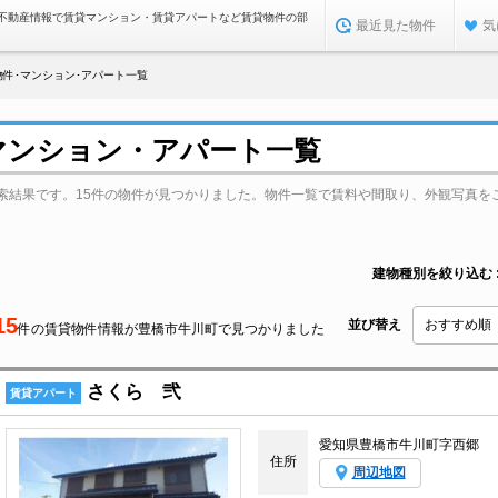
不動産情報で賃貸マンション・賃貸アパートなど賃貸物件の部
最近見た物件
気
件･マンション･アパート一覧
マンション・アパート一覧
索結果です。15件の物件が見つかりました。物件一覧で賃料や間取り、外観写真を
建物種別を絞り込む
15
並び替え
件の賃貸物件情報が豊橋市牛川町で見つかりました
さくら 弐
賃貸アパート
愛知県豊橋市牛川町字西郷
住所
周辺地図