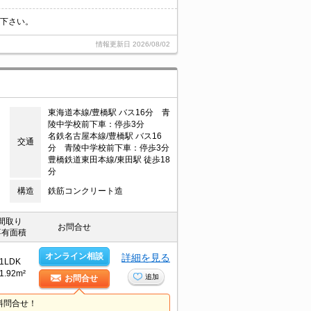
覧下さい。
情報更新日
2026/08/02
東海道本線/豊橋駅 バス16分 青
陵中学校前下車：停歩3分
名鉄名古屋本線/豊橋駅 バス16
交通
分 青陵中学校前下車：停歩3分
豊橋鉄道東田本線/東田駅 徒歩18
分
構造
鉄筋コンクリート造
間取り
お問合せ
専有面積
オンライン相談
詳細を見る
1LDK
1.92m²
追加
お問合せ
料問合せ！