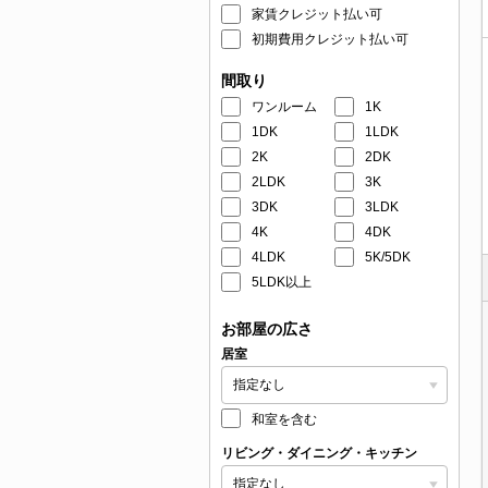
家賃クレジット払い可
初期費用クレジット払い可
間取り
ワンルーム
1K
1DK
1LDK
2K
2DK
2LDK
3K
3DK
3LDK
4K
4DK
4LDK
5K/5DK
5LDK以上
お部屋の広さ
居室
和室を含む
リビング・ダイニング・キッチン