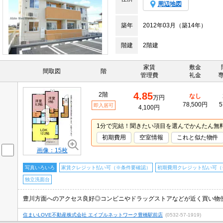
周辺地図
築年
2012年03月（築14年）
階建
2階建
家賃
敷金
間取図
階
管理費
礼金
4.85
2階
なし
万円
78,500円
5
即入居可
4,100円
1分で完結！聞きたい項目を選んでかんたん無
初期費用
空室情報
これと似た物件
画像：15枚
写真いろいろ
家賃クレジット払い可（※条件要確認）
初期費用クレジット払い可（
独立洗面台
住まいLOVE不動産株式会社 エイブルネットワーク豊橋駅前店
(0532-57-1919)