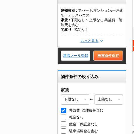
建物種別
アパート/マンション/一戸建
て・テラスハウス
家賃
下限なし ~ 上限なし 共益費・管
理費を含む
間取り
指定なし
もっと見る
新着メール登録
検索条件保存
物件条件の絞り込み
家賃
〜
共益費･管理費を含む
礼金なし
敷金・保証金なし
駐車場料金を含む