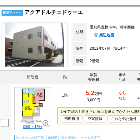
アクアドルチェドゥーエ
賃貸アパート
愛知県豊橋市牛川町字西郷
住所
周辺地図
築年
2012年07月（築14年）
階建
2階建
家賃
敷金
間取図
階
管理費
礼金
5.2
なし
万円
1階
なし
4
3,000円
1分で完結！聞きたい項目を選んでかんたん無
初期費用
空室情報
これと似た物件
画像：15枚
オンライン相談可能
角部屋
独立洗面台
ペット相談可