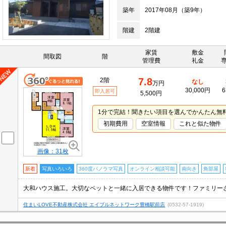
築年
2017年08月（築9年）
階建
2階建
家賃
敷金
間取図
階
管理費
礼金
7.8
2階
なし
万円
30,000円
6
即入居可
5,500円
1分で完結！聞きたい項目を選んでかんたん無
初期費用
空室情報
これと似た物件
画像：31枚
新着
写真いろいろ
360度パノラマ写真
オンライン相談可能
南向き
角部屋
大和ハウス施工。大切なペットと一緒に入居できる物件です！ファミリーさ
住まいLOVE不動産株式会社 エイブルネットワーク豊橋駅前店
(0532-57-1919)