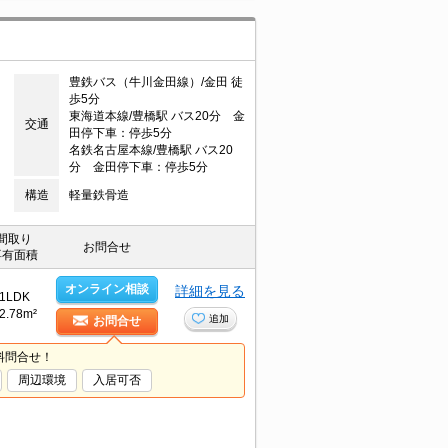
豊鉄バス（牛川金田線）/金田 徒
歩5分
東海道本線/豊橋駅 バス20分 金
交通
田停下車：停歩5分
名鉄名古屋本線/豊橋駅 バス20
分 金田停下車：停歩5分
構造
軽量鉄骨造
間取り
お問合せ
専有面積
オンライン相談
詳細を見る
1LDK
2.78m²
追加
お問合せ
料問合せ！
周辺環境
入居可否