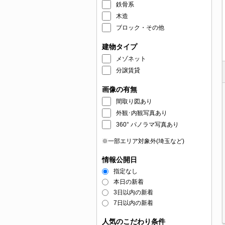
鉄骨系
木造
ブロック・その他
建物タイプ
メゾネット
分譲賃貸
画像の有無
間取り図あり
外観･内観写真あり
360° パノラマ写真あり
※一部エリア対象外(埼玉など)
情報公開日
指定なし
本日の新着
3日以内の新着
7日以内の新着
人気のこだわり条件