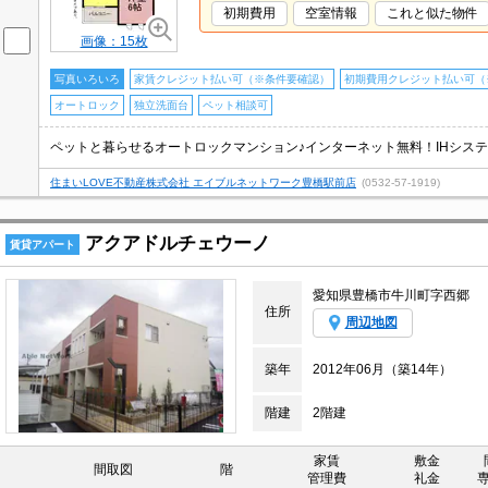
初期費用
空室情報
これと似た物件
画像：15枚
写真いろいろ
家賃クレジット払い可（※条件要確認）
初期費用クレジット払い可（
オートロック
独立洗面台
ペット相談可
住まいLOVE不動産株式会社 エイブルネットワーク豊橋駅前店
(0532-57-1919)
アクアドルチェウーノ
賃貸アパート
愛知県豊橋市牛川町字西郷
住所
周辺地図
築年
2012年06月（築14年）
階建
2階建
家賃
敷金
間取図
階
管理費
礼金